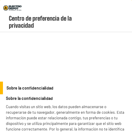
Envio Gratis +99€ y Recogida Gratis en tienda 1h
Centro de preferencia de la 
geolocation-header-icon-text
header-
Carrito
privacidad
Menú
login-
account
Campanas convencionales baratas
(6 produits)
Para una ventilación eficiente y discreta, elige una de nuestras
campanas convencionales. Prácticas y funcionales, se integran a la
perfección en tu cocina. En Valberg, estamos orgullosos de ofrecer
see_more_label
modelos de alto rendimiento a precios competitivos. Además,
Sobre la confidencialidad
podrás descubrir otras grandes marcas a precios reducidos.
Sobre la confidencialidad
Ofrecemos pago a plazos y entrega rápida para que tu compra sea
productItem_availability_txt-
productItem__availability-
más cómoda.
Cuando visitas un sitio web, los datos pueden almacenarse o
current-store
change-btn
recuperarse de tu navegador, generalmente en forma de cookies. Esta
LEGANÉS, MADRID
información puede estar relacionada contigo, tus preferencias o tu
dispositivo y se utiliza principalmente para garantizar que el sitio web
product_list_sticky_button_Filter
product_list_stic
funcione correctamente. Por lo general, la información no te identifica