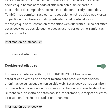
Estas cookies son activadas por los servicios ofrecidos en las redes
Potencia de los motores (W) : 80 W
sociales que hemos agregado al sitio web con el fin de darte la
59
€
96
oportunidad de compartir nuestro contenido con tu red y conocidos.
★★★★★
★★★★★
También nos permiten rastrear tu navegación en otros sitios web y crear
4.2
/5
(
10
)
un perfil de tus intereses. Esto puede afectar el contenido y los
mensajes que se muestran en otros sitios web que visitas. Si no permites
compare_product
estas cookies, es posible que no puedas usar o ver estas herramientas
para compartir.
Información de las cookies‎
PRECIO IMBATIBLE
Cookies estadísticas
CAMPANA CONVENCIONAL 60cm gris-silver,
A
213m3/h, HIGH ONE CH 60 S 302C
Clase energética : A
Cookies estadísticas
Potencia de extracción : 213 m³/h
En base a su interés legítimo, ELECTRO DEPOT utiliza cookies
Potencia de los motores (W) : 85 W
estadísticas exentas de consentimiento para producir estadísticas
49
€
96
anónimas de su navegación en su sitio web. Estas cookies nos permiten
★★★★★
★★★★★
optimizar la experiencia de todos los visitantes del sitio electrodepot.es.
4.2
/5
(
22
)
Si rechaza el depósito de estas cookies, tendremos que mejorar nuestro
sitio web en función de estadísticas anónimas
compare_product
Información de las cookies‎