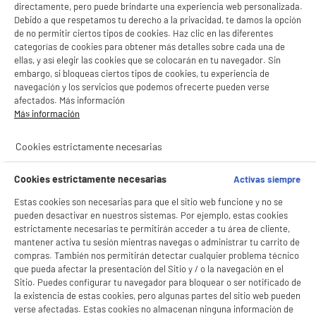
directamente, pero puede brindarte una experiencia web personalizada.
Debido a que respetamos tu derecho a la privacidad, te damos la opción
BY ELECTRODEPOT
de no permitir ciertos tipos de cookies. Haz clic en las diferentes
categorías de cookies para obtener más detalles sobre cada una de
Campana Convencional 60cm inox, 380m3/h,
B
VALBERG 2M X 302C V2
ellas, y así elegir las cookies que se colocarán en tu navegador. Sin
embargo, si bloqueas ciertos tipos de cookies, tu experiencia de
Clase energética : B
navegación y los servicios que podemos ofrecerte pueden verse
Potencia de extracción : 380 m³/h
afectados. Más información
Potencia de los motores (W) : 80 W
Más información
69
€
96
★★★★★
★★★★★
Cookies estrictamente necesarias
4.7
/5
(
10
)
Cookies estrictamente necesarias
Activas siempre
compare_product
Estas cookies son necesarias para que el sitio web funcione y no se
pueden desactivar en nuestros sistemas. Por ejemplo, estas cookies
estrictamente necesarias te permitirán acceder a tu área de cliente,
mantener activa tu sesión mientras navegas o administrar tu carrito de
PRECIO IMBATIBLE
compras. También nos permitirán detectar cualquier problema técnico
CAMPANA CONVENCIONAL 60cm blanca,
A
que pueda afectar la presentación del Sitio y / o la navegación en el
213m3/h, HIGH ONE CH 60 W302C V2
Sitio. Puedes configurar tu navegador para bloquear o ser notificado de
Clase energética : A
la existencia de estas cookies, pero algunas partes del sitio web pueden
Potencia de extracción : 213 m³/h
verse afectadas. Estas cookies no almacenan ninguna información de
Potencia de los motores (W) : 85 W