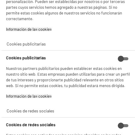
personalización. Pueden ser establecidas por nosotros o por terceras
partes cuyos servicios hemos agregado a nuestras páginas. Si no
permite estas cookies algunos de nuestros servicios no funcionarán
PRECIO IMBATIBLE
correctamente.
CAMPANA CONVENCIONAL 60cm negra,
A
213m3/h, HIGH ONE CH 60 K 302C
Información de las cookies‎
Clase energética : A
Potencia de extracción : 213 m³/h
Cookies publicitarias
Potencia de los motores (W) : 85 W
44
€
96
Cookies publicitarias
★★★★★
★★★★★
4.2
/5
(
41
)
Nuestros partners publicitarios pueden establecer estas cookies en
nuestro sitio web. Estas empresas pueden utilizarlas para crear un perfil
compare_product
de tus intereses y proporcionarte publicidad relevante en otros sitios
web. Si no permite estas cookies, tu publicidad estará menos dirigida.
Información de las cookies‎
BY ELECTRODEPOT
Cookies de redes sociales
Campana Convencional 60cm blanca,
B
380m3/h, VALBERG CH 60
Clase energética : B
Cookies de redes sociales
Potencia de extracción : 380 m³/h