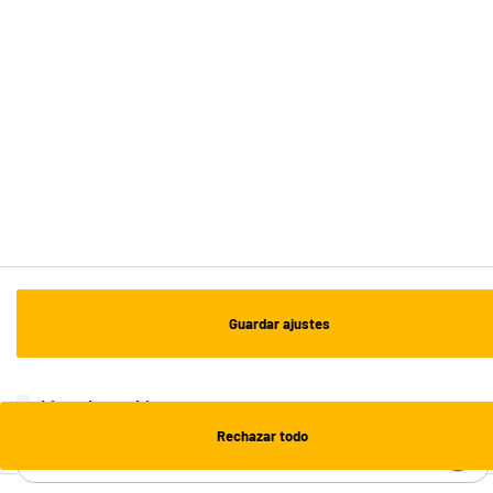
Recogida en 1h:
Gratuita
Envío a domicilio: 3 - 5 días laborables
ESTAMOS EN CONTACTO
¡DESCARGA NUESTRA APP!
¡SUSCRÍBETE A NUESTRA NEWSLETTER!
Guardar ajustes
OK
¡SÍGUENOS EN REDES!
Lista de cookies
Rechazar todo