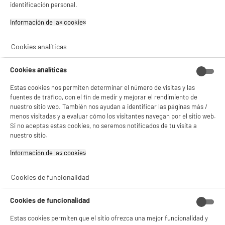
identificación personal.
39
€
96
Información de las cookies‎
★★★★★
★★★★★
4.4
/5
(
47
)
BIENVENIDO a ELECTRO
Rechazar todas
Cookies analíticas
compare_product
DEPOT
Cookies analíticas
Con el fin de mejorar tu experiencia, y tras tu consentimiento, ELECTRO DEPOT
y sus socios utilizan cookies que procesan tus datos personales para:
Estas cookies nos permiten determinar el número de visitas y las
- compartir contenido adaptado a tus preferencias
fuentes de tráfico, con el fin de medir y mejorar el rendimiento de
BY ELECTRODEPOT
- ofrecer publicidad y comunicaciones personalizadas
nuestro sitio web. También nos ayudan a identificar las páginas más /
- facilitar el intercambio de contenido en las redes sociales
Campana Convencional 60cm negra 380m3
B
menos visitadas y a evaluar cómo los visitantes navegan por el sitio web.
- analizar el tráfico en nuestro sitio web Consulta la política de cookies.
VALBERG CH 60 2M K 302C V2
Consulta la política de cookies.
.
Si no aceptas estas cookies, no seremos notificados de tu visita a
Clase energética : B
nuestro sitio.
Potencia de extracción : 380 m³/h
Si aceptas, la experiencia será aún mejor. Si no acepta, se utilizarán cookies
Potencia de los motores (W) : 80 W
estadísticas anónimas basadas en tu navegación. Puedes oponerte a su uso
Información de las cookies‎
gestionando sus cookies.
64
€
96
¡Buena visita!
★★★★★
★★★★★
Cookies de funcionalidad
4.3
/5
(
23
)
✔ ACEPTAR TODAS
Cookies de funcionalidad
compare_product
Gestionar cookies
Estas cookies permiten que el sitio ofrezca una mejor funcionalidad y