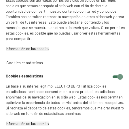
Estas cookies son activadas por los servicios ofrecidos en las redes
sociales que hemos agregado al sitio web con el fin de darte la
oportunidad de compartir nuestro contenido con tu red y conocidos.
Cartucho HP N°302 Negro
También nos permiten rastrear tu navegación en otros sitios web y crear
Color : Negro
un perfil de tus intereses. Esto puede afectar el contenido y los
mensajes que se muestran en otros sitios web que visitas. Si no permites
Referencia : F6U66AE
estas cookies, es posible que no puedas usar o ver estas herramientas
19
€
94
para compartir.
★★★★★
★★★★★
Información de las cookies‎
4.5
/5
(
241
)
Cookies estadísticas
Cookies estadísticas
En base a su interés legítimo, ELECTRO DEPOT utiliza cookies
MULTIPACK HP N°302 Pack BK/CL
estadísticas exentas de consentimiento para producir estadísticas
anónimas de su navegación en su sitio web. Estas cookies nos permiten
Color : Negro Y 3 Colores
optimizar la experiencia de todos los visitantes del sitio electrodepot.es.
Referencia : 302 - X4D37AE
Si rechaza el depósito de estas cookies, tendremos que mejorar nuestro
39
€
94
sitio web en función de estadísticas anónimas
★★★★★
★★★★★
Información de las cookies‎
4.5
/5
(
397
)