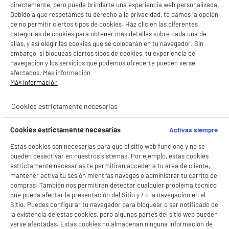
directamente, pero puede brindarte una experiencia web personalizada.
Debido a que respetamos tu derecho a la privacidad, te damos la opción
de no permitir ciertos tipos de cookies. Haz clic en las diferentes
categorías de cookies para obtener más detalles sobre cada una de
MultiPack cartuchos EPSON 604 Piña 4 colores
ellas, y así elegir las cookies que se colocarán en tu navegador. Sin
Color : 4 Colores
embargo, si bloqueas ciertos tipos de cookies, tu experiencia de
Referencia : 604
navegación y los servicios que podemos ofrecerte pueden verse
42
€
96
afectados. Más información
Más información
★★★★★
★★★★★
3.7
/5
(
70
)
Cookies estrictamente necesarias
Cookies estrictamente necesarias
Activas siempre
Estas cookies son necesarias para que el sitio web funcione y no se
pueden desactivar en nuestros sistemas. Por ejemplo, estas cookies
estrictamente necesarias te permitirán acceder a tu área de cliente,
Paquete de 2 cartuchos de tinta originales HP 305,
mantener activa tu sesión mientras navegas o administrar tu carrito de
negro y tricolor (6ZD17AE)
compras. También nos permitirán detectar cualquier problema técnico
Color : Negro Y 3 Colores
que pueda afectar la presentación del Sitio y / o la navegación en el
Referencia : HP 305
Sitio. Puedes configurar tu navegador para bloquear o ser notificado de
★★★★★
★★★★★
24
€
96
la existencia de estas cookies, pero algunas partes del sitio web pueden
4.6
/5
(
441
)
verse afectadas. Estas cookies no almacenan ninguna información de