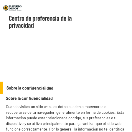
Envio Gratis +99€ y Recogida Gratis en tienda 1h
Centro de preferencia de la 
geolocation-header-icon-text
header-
Carrito
privacidad
Menú
login-
account
Cartuchos y tinta
(22 produits)
Consigue tus
cartuchos de tinta baratos
en Electro Depot y reduce al máximo
tus costes de impresión sin perder calidad. Disponemos de un amplio catálogo
de consumibles, consumibles originales y cartuchos de tinta compatibles para
see_more_label
Sobre la confidencialidad
impresoras HP, Epson, Canon... ¡Aprovecha nuestros "Electrochollos" y estrena
cartuchos hoy mismo al precio más bajo!
Sobre la confidencialidad
productItem_availability_txt-
productItem__availability-
Cuando visitas un sitio web, los datos pueden almacenarse o
current-store
change-btn
recuperarse de tu navegador, generalmente en forma de cookies. Esta
LEGANÉS, MADRID
información puede estar relacionada contigo, tus preferencias o tu
dispositivo y se utiliza principalmente para garantizar que el sitio web
product_list_sticky_button_Filter
product_list_stic
funcione correctamente. Por lo general, la información no te identifica