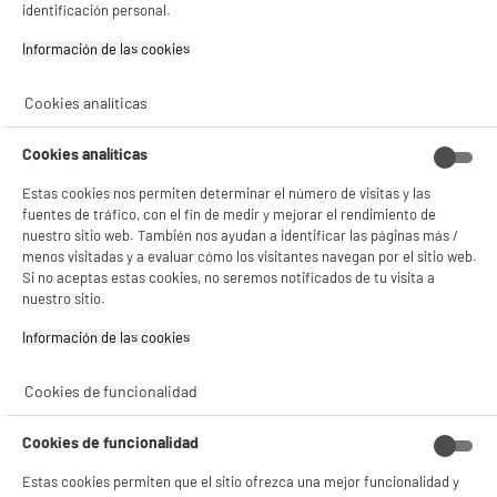
identificación personal.
Información de las cookies‎
Cookies analíticas
PRECIO IMBATIBLE
Cookies analíticas
Cartucho HP 305 Negro
Estas cookies nos permiten determinar el número de visitas y las
Color : Negro
fuentes de tráfico, con el fin de medir y mejorar el rendimiento de
Referencia : HP 305 - Modèle : 3YM61AE
nuestro sitio web. También nos ayudan a identificar las páginas más /
12
€
94
menos visitadas y a evaluar cómo los visitantes navegan por el sitio web.
Si no aceptas estas cookies, no seremos notificados de tu visita a
nuestro sitio.
BIENVENIDO a ELECTRO
Rechazar todas
★★★★★
★★★★★
DEPOT
Información de las cookies‎
4.5
/5
(
227
)
Con el fin de mejorar tu experiencia, y tras tu consentimiento, ELECTRO DEPOT
y sus socios utilizan cookies que procesan tus datos personales para:
Cookies de funcionalidad
- compartir contenido adaptado a tus preferencias
- ofrecer publicidad y comunicaciones personalizadas
Cookies de funcionalidad
- facilitar el intercambio de contenido en las redes sociales
- analizar el tráfico en nuestro sitio web Consulta la política de cookies.
Cartucho monocroma CANON PG-545 Negro
Estas cookies permiten que el sitio ofrezca una mejor funcionalidad y
Consulta la política de cookies.
.