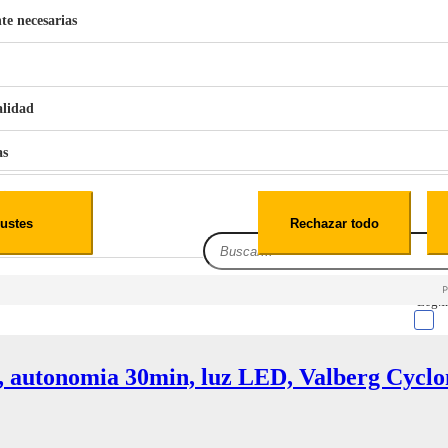
te necesarias
€
42
49
BERG 1,1L Limpia Sofás Alfombras Coche SP3
alidad
as
iales
ustes
Rechazar todo
es
Leg.I
, autonomia 30min, luz LED, Valberg Cyclo
cialidad
itio web, los datos pueden almacenarse o recuperarse de tu navegador, generalmente