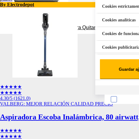
By Electrodepot
Cookies estrictamen
Cookies analíticas
Aspiradora Quitamanchas 450W VAL
Cookies de funcion
Cookies publicitari
Cookies de redes soc
Guardar aj
Cookies estadísticas
Lista de cooki
★★★★★
★★★★★
4.30
/5
(
1621.0
)
VALBERG: MEJOR RELACIÓN CALIDAD PRECIO
Aspiradora Escoba Inalámbrica, 80 airwatt
Sobre la confiden
★★★★★
Cuando visitas un s
★★★★★