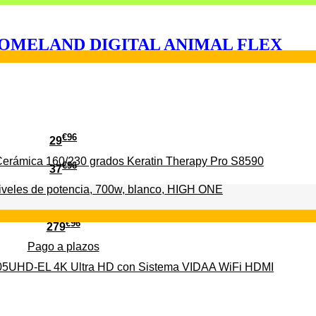
US HOMELAND DIGITAL ANIMAL FLEX
€
96
29
erámica 160/230 grados Keratin Therapy Pro S8590
€
96
37
iveles de potencia, 700w, blanco, HIGH ONE
€
96
279
Pago a
plazos
HD-EL 4K Ultra HD con Sistema VIDAA WiFi HDMI