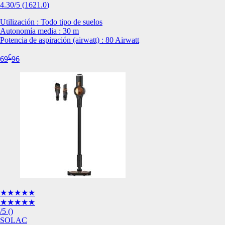
4.30
/5
(
1621.0
)
Esta información pue
que el sitio web fun
Utilización : Todo tipo de suelos
experiencia web pers
Autonomía media : 30 m
tipos de cookies. Ha
Potencia de aspiración (airwatt) : 80 Airwatt
las cookies que se c
los servicios que p
€
69
96
Más información
Cookies estrictam
Estas cookies son ne
cookies estrictament
administrar tu carri
presentación del Sit
existencia de estas 
información de iden
Información de las
★★★★★
★★★★★
Cookies analíticas
/5
(
)
Estas cookies nos pe
SOLAC