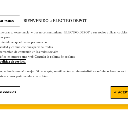
BIENVENIDO a ELECTRO DEPOT
ar todas
 mejorar tu experiencia, y tras tu consentimiento, ELECTRO DEPOT y sus socios utilizan cookies
les para:
ontenido adaptado a tus preferencias
licidad y comunicaciones personalizadas
 intercambio de contenido en las redes sociales
tráfico en nuestro sitio web Consulta la política de cookies.
política de cookies.
.
 experiencia será aún mejor. Si no acepta, se utilizarán cookies estadísticas anónimas basadas en t
te a su uso gestionando sus cookies.
ar cookies
✔ ACEP