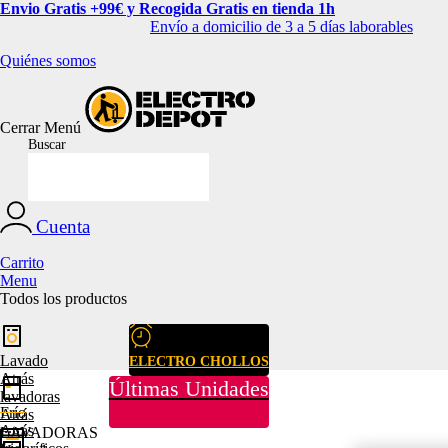
Envio Gratis +99€ y Recogida Gratis en tienda 1h
Envío a domicilio de 3 a 5 días laborables
Quiénes somos
Cerrar
Menú
Buscar
Cuenta
Carrito
Menu
Todos los productos
Lavado
ELECTRO CHOLLOS
Atrás
Últimas Unidades
lavadoras
Frío
Atrás
Atrás
LAVADORAS