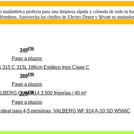
ón inalámbrica perfecta para una limpieza rápida y cómoda de todo tu ho
alfombras. Aprovecha los chollos de Electro Depot y llévate tu aspirado
€
96
349
Pago a
plazos
 315 C 315L 186cm Estático Inox Clase C
€
96
369
Pago a
plazos
€
96
ALBERG CLIM-A14 3.500 frigorías / 40 m²
279
Pago a
plazos
0%, ideal para 4-5 personas, VALBERG WF 914 A-10 SD W566C