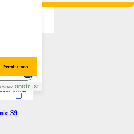
Permitir todo
nterest
Consent
nic S9
 en forma de cookies.