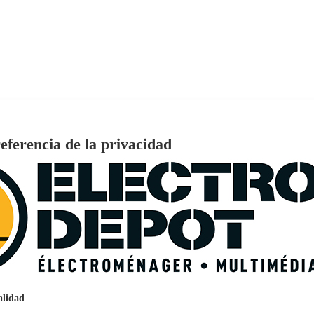
eferencia de la privacidad
, 100aw, todos tipos de suelos, Autonomia
€
96
159
Pago a
plazos
nción EcoTank EPSON ET-2861
alidad