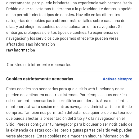
directamente, pero puede brindarte una experiencia web personalizada.
Debido a que respetamos tu derecho a la privacidad, te damos la opción
de no permitir ciertos tipos de cookies. Haz clic en las diferentes
categorías de cookies para obtener más detalles sobre cada una de
ellas, y así elegir las cookies que se colocarán en tu navegador. Sin
embargo, si bloqueas ciertos tipos de cookies, tu experiencia de
navegación y los servicios que podemos ofrecerte pueden verse
afectados. Más información
Más información
FRONTAL
VALBERG
LG
Cookies estrictamente necesarias
productItem_availability_txt-
Cookies estrictamente necesarias
Activas siempre
productItem__availability-
current-store
change-btn
LEGANÉS, MADRID
Estas cookies son necesarias para que el sitio web funcione y no se
pueden desactivar en nuestros sistemas. Por ejemplo, estas cookies
product_list_sticky_button_Filter
product_list_stic
estrictamente necesarias te permitirán acceder a tu área de cliente,
mantener activa tu sesión mientras navegas o administrar tu carrito de
compras. También nos permitirán detectar cualquier problema técnico
que pueda afectar la presentación del Sitio y / o la navegación en el
BY ELECTRODEPOT
Sitio. Puedes configurar tu navegador para bloquear o ser notificado de
LAVADORA 8kg VALBERG 1400rpm consumo
la existencia de estas cookies, pero algunas partes del sitio web pueden
A
A
energético clase A-10% carga frontal WF 814 A-
G
verse afectadas. Estas cookies no almacenan ninguna información de
10 W180C