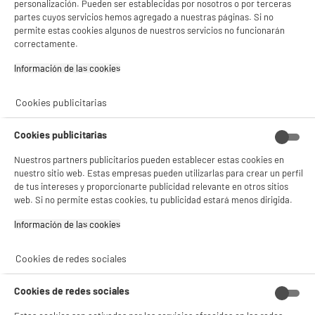
personalización. Pueden ser establecidas por nosotros o por terceras
4.6
/5
(
88
)
DEPOT
partes cuyos servicios hemos agregado a nuestras páginas. Si no
Con el fin de mejorar tu experiencia, y tras tu consentimiento, ELECTRO DEPOT
permite estas cookies algunos de nuestros servicios no funcionarán
compare_product
y sus socios utilizan cookies que procesan tus datos personales para:
correctamente.
- compartir contenido adaptado a tus preferencias
- ofrecer publicidad y comunicaciones personalizadas
Información de las cookies‎
- facilitar el intercambio de contenido en las redes sociales
- analizar el tráfico en nuestro sitio web Consulta la política de cookies.
Consulta la política de cookies.
.
Cookies publicitarias
BY ELECTRODEPOT
Lavadora 6kg 1200rpm Clase A VALBERG Blanca
Si aceptas, la experiencia será aún mejor. Si no acepta, se utilizarán cookies
A
A
Carga Frontal Motor Inducción WF 612 A W566C
Cookies publicitarias
estadísticas anónimas basadas en tu navegación. Puedes oponerte a su uso
G
gestionando sus cookies.
Clase energética : A
Nuestros partners publicitarios pueden establecer estas cookies en
¡Buena visita!
Capacidad lavado : 6 kg
nuestro sitio web. Estas empresas pueden utilizarlas para crear un perfil
Velocidad de centrifugado : 1200 t
de tus intereses y proporcionarte publicidad relevante en otros sitios
✔ ACEPTAR TODAS
194
€
96
web. Si no permite estas cookies, tu publicidad estará menos dirigida.
★★★★★
★★★★★
Gestionar cookies
Pago a
plazos
Información de las cookies‎
4.6
/5
(
247
)
compare_product
Cookies de redes sociales
Cookies de redes sociales