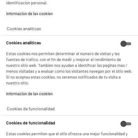
identificación personal.
Clase energética : A
Capacidad lavado : 8 kg
Información de las cookies‎
Velocidad de centrifugado : 1400 t
249
€
96
★★★★★
★★★★★
Cookies analíticas
4.7
/5
(
313
)
Pago a
plazos
Cookies analíticas
compare_product
Estas cookies nos permiten determinar el número de visitas y las
fuentes de tráfico, con el fin de medir y mejorar el rendimiento de
nuestro sitio web. También nos ayudan a identificar las páginas más /
menos visitadas y a evaluar cómo los visitantes navegan por el sitio web.
Si no aceptas estas cookies, no seremos notificados de tu visita a
nuestro sitio.
PRECIO IMBATIBLE
Lavadora carga frontal 5kg, 1000rpm, clase B,
Información de las cookies‎
A
B
HIGH ONE WF 510 B W566C
G
Clase energética : B
Cookies de funcionalidad
Capacidad lavado : 5 kg
Velocidad de centrifugado : 1000 t
Cookies de funcionalidad
169
€
96
BIENVENIDO a ELECTRO
★★★★★
★★★★★
Rechazar todas
Estas cookies permiten que el sitio ofrezca una mejor funcionalidad y
Pago a
plazos