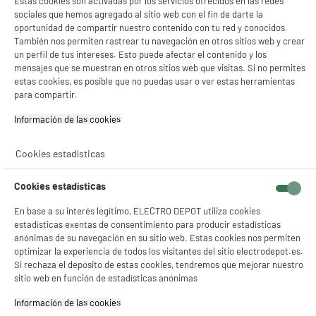
Estas cookies son activadas por los servicios ofrecidos en las redes
sociales que hemos agregado al sitio web con el fin de darte la
BY ELECTRODEPOT
oportunidad de compartir nuestro contenido con tu red y conocidos.
Lavadora carga frontal 7kg, 1400rpm, clase A-
A
A
También nos permiten rastrear tu navegación en otros sitios web y crear
10%, vapor, VALBERG
G
un perfil de tus intereses. Esto puede afectar el contenido y los
Clase energética : A
mensajes que se muestran en otros sitios web que visitas. Si no permites
Capacidad lavado : 7 kg
estas cookies, es posible que no puedas usar o ver estas herramientas
Velocidad de centrifugado : 1400 t
para compartir.
234
€
96
Información de las cookies‎
★★★★★
★★★★★
Pago a
plazos
4.7
/5
(
325
)
Cookies estadísticas
compare_product
Cookies estadísticas
En base a su interés legítimo, ELECTRO DEPOT utiliza cookies
estadísticas exentas de consentimiento para producir estadísticas
anónimas de su navegación en su sitio web. Estas cookies nos permiten
ELECTROCHOLLOS
optimizar la experiencia de todos los visitantes del sitio electrodepot.es.
Lavadora 7kg, 1400rm, Clase A-30%, función
A
Si rechaza el depósito de estas cookies, tendremos que mejorar nuestro
A
Vapor, gris silver, VALBERG
G
sitio web en función de estadísticas anónimas
Clase energética : A
Capacidad lavado : 7 kg
Información de las cookies‎
Velocidad de centrifugado : 1400 t