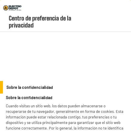
Envio Gratis +99€ y Recogida Gratis en tienda 1h
Centro de preferencia de la 
geolocation-header-icon-text
header-
Carrito
privacidad
Menú
login-
account
Lavadoras de carga frontal baratas
(17 produits)
En Electro Depot sabemos que cada hogar es único. Por eso, nuestras lavadoras
de carga frontal te ofrecen programas y diseños pensados para facilitarte la vida,
con el precio justo y la máxima eficiencia. Descubre nuestro catálogo de
see_more_label
Sobre la confidencialidad
lavadoras frontales de
Beko
,
Samsung
o
LG
.
Sobre la confidencialidad
Cuando visitas un sitio web, los datos pueden almacenarse o
recuperarse de tu navegador, generalmente en forma de cookies. Esta
información puede estar relacionada contigo, tus preferencias o tu
dispositivo y se utiliza principalmente para garantizar que el sitio web
funcione correctamente. Por lo general, la información no te identifica