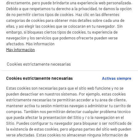
directamente, pero puede brindarte una experiencia web personalizada.
Debido a que respetamos tu derecho a la privacidad, te damos la opción
BY ELECTRODEPOT
de no permitir ciertos tipos de cookies. Haz clic en las diferentes
categorías de cookies para obtener más detalles sobre cada una de
Soporte de pared para TV EDENWOOD F2 fijo de
32" a 60"
ellas, y así elegir las cookies que se colocarán en tu navegador. Sin
embargo, si bloqueas ciertos tipos de cookies, tu experiencia de
Tipo : Fijo
navegación y los servicios que podemos ofrecerte pueden verse
Tamaño de pantalla : 55 "
afectados. Más información
Espaciamiento de la pared : 2,2 cm
Más información
19
€
96
★★★★★
★★★★★
Cookies estrictamente necesarias
4.7
/5
(
221
)
Cookies estrictamente necesarias
Activas siempre
compare_product
Estas cookies son necesarias para que el sitio web funcione y no se
pueden desactivar en nuestros sistemas. Por ejemplo, estas cookies
estrictamente necesarias te permitirán acceder a tu área de cliente,
mantener activa tu sesión mientras navegas o administrar tu carrito de
BY ELECTRODEPOT
compras. También nos permitirán detectar cualquier problema técnico
Soporte pared EDENWOOD F3 V2 fijo
que pueda afectar la presentación del Sitio y / o la navegación en el
Tipo : Fijo
Sitio. Puedes configurar tu navegador para bloquear o ser notificado de
Tamaño de pantalla : 86 "
la existencia de estas cookies, pero algunas partes del sitio web pueden
Espaciamiento de la pared : 2,2 cm
verse afectadas. Estas cookies no almacenan ninguna información de