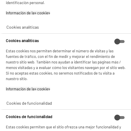
29
€
96
identificación personal.
BIENVENIDO a ELECTRO
Rechazar todas
Información de las cookies‎
★★★★★
★★★★★
DEPOT
4.7
/5
(
76
)
Cookies analíticas
Con el fin de mejorar tu experiencia, y tras tu consentimiento, ELECTRO DEPOT
compare_product
y sus socios utilizan cookies que procesan tus datos personales para:
- compartir contenido adaptado a tus preferencias
Cookies analíticas
- ofrecer publicidad y comunicaciones personalizadas
- facilitar el intercambio de contenido en las redes sociales
Estas cookies nos permiten determinar el número de visitas y las
- analizar el tráfico en nuestro sitio web Consulta la política de cookies.
BY ELECTRODEPOT
fuentes de tráfico, con el fin de medir y mejorar el rendimiento de
Consulta la política de cookies.
.
nuestro sitio web. También nos ayudan a identificar las páginas más /
Soporte de pared para TV EDENWOOD Inclinable
menos visitadas y a evaluar cómo los visitantes navegan por el sitio web.
I2 DE 26" a 55"
Si aceptas, la experiencia será aún mejor. Si no acepta, se utilizarán cookies
estadísticas anónimas basadas en tu navegación. Puedes oponerte a su uso
Si no aceptas estas cookies, no seremos notificados de tu visita a
Tipo : Inclinación
gestionando sus cookies.
nuestro sitio.
Tamaño de pantalla : 55 "
¡Buena visita!
Espaciamiento de la pared : 3,4 cm
Información de las cookies‎
26
✔ ACEPTAR TODAS
€
96
★★★★★
★★★★★
Cookies de funcionalidad
Gestionar cookies
4.7
/5
(
198
)
Cookies de funcionalidad
compare_product
Estas cookies permiten que el sitio ofrezca una mejor funcionalidad y