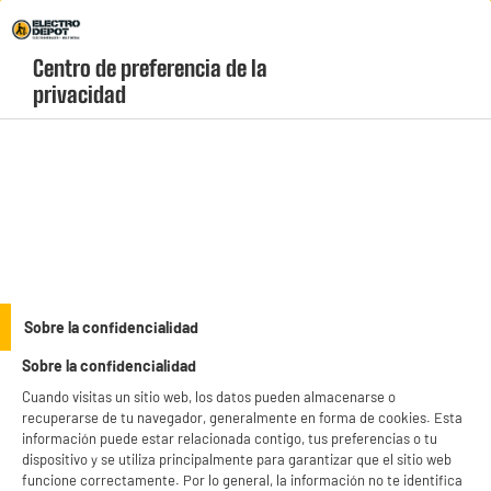
Envio Gratis +99€ y Recogida Gratis en tienda 1h
Centro de preferencia de la 
geolocation-header-icon-text
header-
Carrito
privacidad
Menú
login-
account
Soportes de televisión baratos
(15 produits)
Compra tu
soporte de televisión barato
en Electro Depot y renueva tu hogar al
mínimo coste. Disponemos de un amplio stock de soportes de TV de techo, de
pie y de pared listos para enviar a toda España con la mejor relación calidad-
see_more_label
Sobre la confidencialidad
precio. ¡Aprovecha nuestras chollos!
Sobre la confidencialidad
productItem_availability_txt-
productItem__availability-
Cuando visitas un sitio web, los datos pueden almacenarse o
current-store
change-btn
recuperarse de tu navegador, generalmente en forma de cookies. Esta
LEGANÉS, MADRID
información puede estar relacionada contigo, tus preferencias o tu
dispositivo y se utiliza principalmente para garantizar que el sitio web
product_list_sticky_button_Filter
product_list_stic
funcione correctamente. Por lo general, la información no te identifica