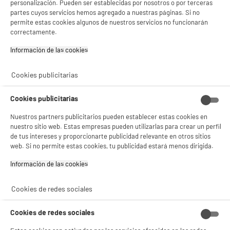
personalización. Pueden ser establecidas por nosotros o por terceras
partes cuyos servicios hemos agregado a nuestras páginas. Si no
permite estas cookies algunos de nuestros servicios no funcionarán
correctamente.
Soporte de pared EDENWOOD D2 V2 negro con
brazo articulado
Información de las cookies‎
Tipo : Brazo deportado
Tamaño de pantalla :
Cookies publicitarias
Espaciamiento de la pared :
39
€
99
compare_product
Cookies publicitarias
Nuestros partners publicitarios pueden establecer estas cookies en
nuestro sitio web. Estas empresas pueden utilizarlas para crear un perfil
de tus intereses y proporcionarte publicidad relevante en otros sitios
web. Si no permite estas cookies, tu publicidad estará menos dirigida.
Información de las cookies‎
BY ELECTRODEPOT
Soporte pared EDENWOOD I3 V2 Inclinable
Cookies de redes sociales
Tipo : Inclinación
Tamaño de pantalla : 86 "
Cookies de redes sociales
Espaciamiento de la pared : 4,3 cm