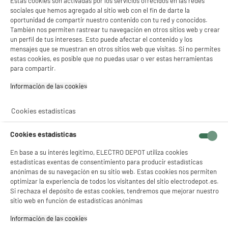
Estas cookies son activadas por los servicios ofrecidos en las redes
39
€
96
sociales que hemos agregado al sitio web con el fin de darte la
oportunidad de compartir nuestro contenido con tu red y conocidos.
★★★★★
★★★★★
También nos permiten rastrear tu navegación en otros sitios web y crear
4.6
/5
(
47
)
un perfil de tus intereses. Esto puede afectar el contenido y los
mensajes que se muestran en otros sitios web que visitas. Si no permites
compare_product
estas cookies, es posible que no puedas usar o ver estas herramientas
para compartir.
Información de las cookies‎
BY ELECTRODEPOT
Soporte de pared para TV EDENWOOD D1
Cookies estadísticas
articulado de 19" a 32" negro
Tipo : Brazo deportado
Cookies estadísticas
Tamaño de pantalla : 32 "
Espaciamiento de la pared : 8,6 cm
En base a su interés legítimo, ELECTRO DEPOT utiliza cookies
estadísticas exentas de consentimiento para producir estadísticas
29
€
96
anónimas de su navegación en su sitio web. Estas cookies nos permiten
★★★★★
★★★★★
optimizar la experiencia de todos los visitantes del sitio electrodepot.es.
4.7
/5
(
197
)
Si rechaza el depósito de estas cookies, tendremos que mejorar nuestro
sitio web en función de estadísticas anónimas
compare_product
Información de las cookies‎