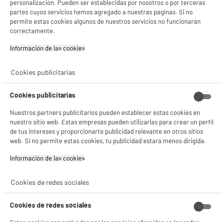
2
Con el fin de mejorar tu experiencia, y tras tu consentimiento, ELECTRO DEPOT
personalización. Pueden ser establecidas por nosotros o por terceras
y sus socios utilizan cookies que procesan tus datos personales para:
partes cuyos servicios hemos agregado a nuestras páginas. Si no
- compartir contenido adaptado a tus preferencias
permite estas cookies algunos de nuestros servicios no funcionarán
- ofrecer publicidad y comunicaciones personalizadas
correctamente.
- facilitar el intercambio de contenido en las redes sociales
★★★★★
★★★★★
- analizar el tráfico en nuestro sitio web Consulta la política de cookies.
Información de las cookies‎
4.5
/5
(
11
)
Consulta la política de cookies.
.
Si aceptas, la experiencia será aún mejor. Si no acepta, se utilizarán cookies
Cookies publicitarias
estadísticas anónimas basadas en tu navegación. Puedes oponerte a su uso
gestionando sus cookies.
¡Buena visita!
Cookies publicitarias
BY ELECTRODEPOT
CABLE EDENWOOD USB C A USB C 1M BLANCO
Nuestros partners publicitarios pueden establecer estas cookies en
✔ ACEPTAR TODAS
Tipo de producto : Cable de cargador USB-C
nuestro sitio web. Estas empresas pueden utilizarlas para crear un perfil
Sync
de tus intereses y proporcionarte publicidad relevante en otros sitios
Gestionar cookies
4
€
96
web. Si no permite estas cookies, tu publicidad estará menos dirigida.
Información de las cookies‎
★★★★★
★★★★★
4.4
/5
(
22
)
Cookies de redes sociales
Cookies de redes sociales