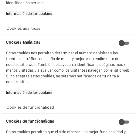
identificación personal.
4.7
/5
(
7
)
Información de las cookies‎
Cookies analíticas
PRECIO IMBATIBLE
Cable HIGH ONE 1M NEGRO USB C
Cookies analíticas
Tipo de producto : Cable de cargador USB-C
Estas cookies nos permiten determinar el número de visitas y las
Sync
fuentes de tráfico, con el fin de medir y mejorar el rendimiento de
2
€
96
nuestro sitio web. También nos ayudan a identificar las páginas más /
menos visitadas y a evaluar cómo los visitantes navegan por el sitio web.
Si no aceptas estas cookies, no seremos notificados de tu visita a
★★★★★
★★★★★
nuestro sitio.
4.1
/5
(
56
)
Información de las cookies‎
Cookies de funcionalidad
PRECIO IMBATIBLE
BIENVENIDO a ELECTRO
Rechazar todas
Cable HIGH ONE 1M LIGHTING BLANCO
Cookies de funcionalidad
Tipo de producto : cable de carga Lightning®
DEPOT
Estas cookies permiten que el sitio ofrezca una mejor funcionalidad y
€
96