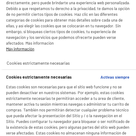
directamente, pero puede brindarte una experiencia web personalizada.
Debido a que respetamos tu derecho a la privacidad, te damos la opción
PRECIO IMBATIBLE
de no permitir ciertos tipos de cookies. Haz clic en las diferentes
categorías de cookies para obtener más detalles sobre cada una de
Cable HIGH ONE 1M BLANCO PVC USB C
ellas, y así elegir las cookies que se colocarán en tu navegador. Sin
Tipo de producto : Cable de cargador USB-C
embargo, si bloqueas ciertos tipos de cookies, tu experiencia de
Sync
navegación y los servicios que podemos ofrecerte pueden verse
2
€
96
afectados. Más información
Más información
★★★★★
★★★★★
Cookies estrictamente necesarias
4.5
/5
(
45
)
Cookies estrictamente necesarias
Activas siempre
Estas cookies son necesarias para que el sitio web funcione y no se
BY ELECTRODEPOT
pueden desactivar en nuestros sistemas. Por ejemplo, estas cookies
estrictamente necesarias te permitirán acceder a tu área de cliente,
Cargador de pared EDENWOOD blanco de 2 puertos
mantener activa tu sesión mientras navegas o administrar tu carrito de
USB-C de 20 W y USB de 18 W
compras. También nos permitirán detectar cualquier problema técnico
Tipo de producto : Adaptador USB
que pueda afectar la presentación del Sitio y / o la navegación en el
9
€
96
Sitio. Puedes configurar tu navegador para bloquear o ser notificado de
la existencia de estas cookies, pero algunas partes del sitio web pueden
★★★★★
★★★★★
verse afectadas. Estas cookies no almacenan ninguna información de