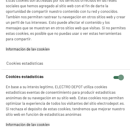
Estas cookies son activadas por los servicios ofrecidos en las redes
BY ELECTRODEPOT
sociales que hemos agregado al sitio web con el fin de darte la
CABLE EDENWOOD 1M USB C LIGHTNING BLANCO
oportunidad de compartir nuestro contenido con tu red y conocidos.
Tipo de producto : cable de carga Lightning®
También nos permiten rastrear tu navegación en otros sitios web y crear
4
€
96
un perfil de tus intereses. Esto puede afectar el contenido y los
mensajes que se muestran en otros sitios web que visitas. Si no permites
estas cookies, es posible que no puedas usar o ver estas herramientas
para compartir.
★★★★★
★★★★★
Información de las cookies‎
4.2
/5
(
9
)
Cookies estadísticas
Cookies estadísticas
Cargador APPLE 20W USB-C
En base a su interés legítimo, ELECTRO DEPOT utiliza cookies
Tipo de producto : cargador
estadísticas exentas de consentimiento para producir estadísticas
anónimas de su navegación en su sitio web. Estas cookies nos permiten
19
€
96
optimizar la experiencia de todos los visitantes del sitio electrodepot.es.
Si rechaza el depósito de estas cookies, tendremos que mejorar nuestro
★★★★★
★★★★★
sitio web en función de estadísticas anónimas
4.8
/5
(
64
)
Información de las cookies‎