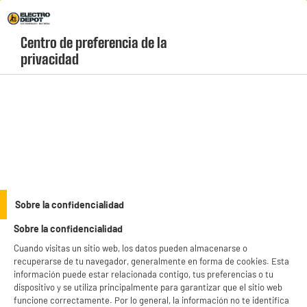
Envio Gratis +99€ y Recogida Gratis en tienda 1h
Centro de preferencia de la 
geolocation-header-icon-text
header-
Carrito
privacidad
Menú
login-
account
Cargadores y cables
(57 produits)
Compra
cargadores de móvil baratos
en Electro Depot y protege la salud de tu
batería con sistemas de carga eficientes y contra sobrecalentamientos.
Disponemos de bases de carga por inducción, estaciones múltiples y packs de
see_more_label
Sobre la confidencialidad
enchufe más cable con descuentos increíbles en nuestro catálogo. Haz tu pedido
online con recogida gratis en tienda en solo 1 hora.
Sobre la confidencialidad
productItem_availability_txt-
productItem__availability-
Cuando visitas un sitio web, los datos pueden almacenarse o
current-store
change-btn
recuperarse de tu navegador, generalmente en forma de cookies. Esta
LEGANÉS, MADRID
información puede estar relacionada contigo, tus preferencias o tu
dispositivo y se utiliza principalmente para garantizar que el sitio web
product_list_sticky_button_Filter
product_list_stic
funcione correctamente. Por lo general, la información no te identifica