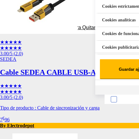
Cookies estrictamen
Cookies analíticas
Aspiradora Quitamanchas 450W VAL
Cookies de funcion
★★★★★
Cookies publicitari
★★★★★
3.00
/5
(
2.0
)
SEDEA
Cookies de redes soc
Guardar aj
Cable SEDEA CABLE USB-A/USB-C US
Cookies estadísticas
Lista de cooki
★★★★★
★★★★★
3.00
/5
(
2.0
)
Tipo de producto : Cable de sincronización y carga
€
7
96
By Electrodepot
Sobre la confiden
Cuando visitas un s