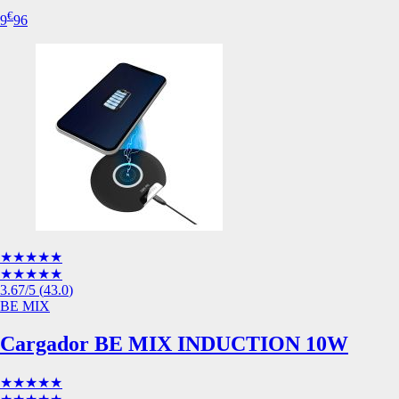
de nuestro sitio web
€
9
96
navegan por el sitio
Información de las
Cookies de funcio
Estas cookies permit
por terceras partes 
no funcionarán corr
Información de las
Cookies publicitar
★★★★★
★★★★★
Nuestros partners pu
3.67
/5
(
43.0
)
crear un perfil de t
BE MIX
publicidad estará me
Cargador BE MIX INDUCTION 10W
Información de las
★★★★★
Cookies de redes s