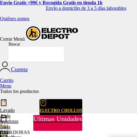
Envio Gratis +99€ y Recogida Gratis en tienda 1h
Envío a domicilio de 3 a 5 días laborables
Quiénes somos
Cerrar
Menú
Buscar
Cuenta
Carrito
Menu
Todos los productos
Lavado
ELECTRO CHOLLOS
Atrás
Últimas Unidades
lavadoras
Frío
Atrás
Atrás
LAVADORAS