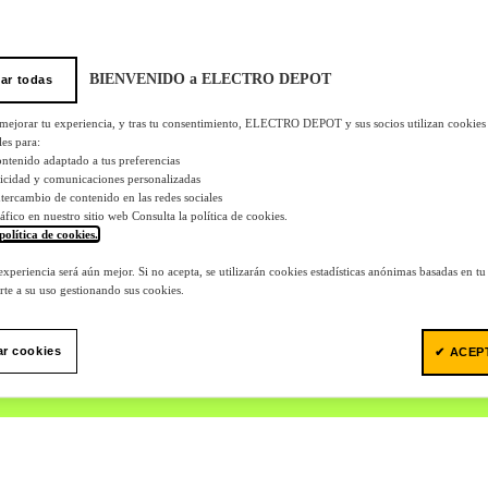
BIENVENIDO a ELECTRO DEPOT
ar todas
 mejorar tu experiencia, y tras tu consentimiento, ELECTRO DEPOT y sus socios utilizan cookies
les para:
ontenido adaptado a tus preferencias
licidad y comunicaciones personalizadas
 intercambio de contenido en las redes sociales
tráfico en nuestro sitio web Consulta la política de cookies.
política de cookies.
.
 experiencia será aún mejor. Si no acepta, se utilizarán cookies estadísticas anónimas basadas en t
te a su uso gestionando sus cookies.
ar cookies
✔ ACEP