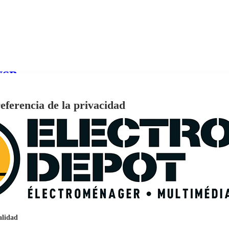
USB
eferencia de la privacidad
€
96
159
Pago a
plazos
nción EcoTank EPSON ET-2861
alidad