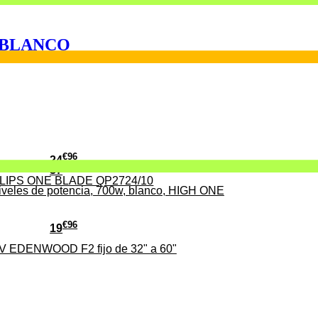
 BLANCO
€
96
24
€
96
37
PHILIPS ONE BLADE QP2724/10
iveles de potencia, 700w, blanco, HIGH ONE
€
96
19
TV EDENWOOD F2 fijo de 32" a 60"