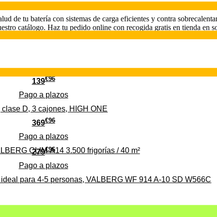
alud de tu batería con sistemas de carga eficientes y contra sobrecalen
stro catálogo. Haz tu pedido online con recogida gratis en tienda en so
€
96
139
Pago a
plazos
 clase D, 3 cajones, HIGH ONE
€
96
369
Pago a
plazos
€
96
ALBERG CLIM-A14 3.500 frigorías / 40 m²
279
Pago a
plazos
0%, ideal para 4-5 personas, VALBERG WF 914 A-10 SD W566C