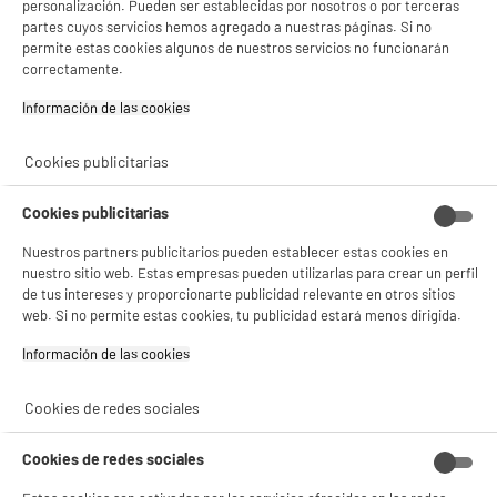
personalización. Pueden ser establecidas por nosotros o por terceras
Tipo : Específico de un marca
partes cuyos servicios hemos agregado a nuestras páginas. Si no
Número de dispositivos : 1
permite estas cookies algunos de nuestros servicios no funcionarán
14
€
98
★★★★★
★★★★★
correctamente.
4.2
/5
(
31
)
Información de las cookies‎
Cookies publicitarias
Cookies publicitarias
Nuestros partners publicitarios pueden establecer estas cookies en
nuestro sitio web. Estas empresas pueden utilizarlas para crear un perfil
Mando distancia MELICONI EASY 200 LG
de tus intereses y proporcionarte publicidad relevante en otros sitios
Tipo : Específico de un marca
web. Si no permite estas cookies, tu publicidad estará menos dirigida.
Número de dispositivos : 1
Información de las cookies‎
14
€
98
★★★★★
★★★★★
Cookies de redes sociales
4.8
/5
(
31
)
Cookies de redes sociales