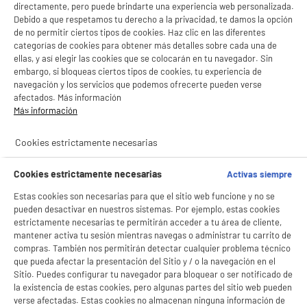
directamente, pero puede brindarte una experiencia web personalizada.
Debido a que respetamos tu derecho a la privacidad, te damos la opción
de no permitir ciertos tipos de cookies. Haz clic en las diferentes
categorías de cookies para obtener más detalles sobre cada una de
Mando distancia MELICONI EASYTEL 1 EN 1
ellas, y así elegir las cookies que se colocarán en tu navegador. Sin
Tipo : Mando a distancia universal
embargo, si bloqueas ciertos tipos de cookies, tu experiencia de
Número de dispositivos : 1
navegación y los servicios que podemos ofrecerte pueden verse
9
€
96
afectados. Más información
Más información
★★★★★
★★★★★
4.4
/5
(
89
)
Cookies estrictamente necesarias
BIENVENIDO a ELECTRO
Rechazar todas
DEPOT
Cookies estrictamente necesarias
Activas siempre
Con el fin de mejorar tu experiencia, y tras tu consentimiento, ELECTRO DEPOT
Estas cookies son necesarias para que el sitio web funcione y no se
y sus socios utilizan cookies que procesan tus datos personales para:
pueden desactivar en nuestros sistemas. Por ejemplo, estas cookies
- compartir contenido adaptado a tus preferencias
estrictamente necesarias te permitirán acceder a tu área de cliente,
- ofrecer publicidad y comunicaciones personalizadas
Mando distancia compatible Edenwood y High
mantener activa tu sesión mientras navegas o administrar tu carrito de
- facilitar el intercambio de contenido en las redes sociales
One
- analizar el tráfico en nuestro sitio web Consulta la política de cookies.
compras. También nos permitirán detectar cualquier problema técnico
Tipo : Específico de un marca
Consulta la política de cookies.
.
que pueda afectar la presentación del Sitio y / o la navegación en el
Número de dispositivos : 1
Sitio. Puedes configurar tu navegador para bloquear o ser notificado de
Si aceptas, la experiencia será aún mejor. Si no acepta, se utilizarán cookies
14
€
96
la existencia de estas cookies, pero algunas partes del sitio web pueden
★★★★★
★★★★★
estadísticas anónimas basadas en tu navegación. Puedes oponerte a su uso
verse afectadas. Estas cookies no almacenan ninguna información de
4.6
/5
(
85
)
gestionando sus cookies.