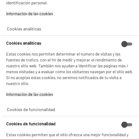
identificación personal.
¡Buena visita!
Información de las cookies‎
✔ ACEPTAR TODAS
Cookies analíticas
Gestionar cookies
Cookies analíticas
Mando a distancia MELICONI EASY 100 SAMSUNG
Estas cookies nos permiten determinar el número de visitas y las
Tipo : Específico de un marca
fuentes de tráfico, con el fin de medir y mejorar el rendimiento de
Número de dispositivos : 1
nuestro sitio web. También nos ayudan a identificar las páginas más /
14
€
98
menos visitadas y a evaluar cómo los visitantes navegan por el sitio web.
Si no aceptas estas cookies, no seremos notificados de tu visita a
★★★★★
★★★★★
nuestro sitio.
4.7
/5
(
42
)
Información de las cookies‎
Cookies de funcionalidad
Cookies de funcionalidad
Mando a distancia MELICONI EASY 500
Estas cookies permiten que el sitio ofrezca una mejor funcionalidad y
TCL/THOMSON