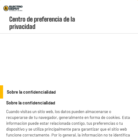
Envio Gratis +99€ y Recogida Gratis en tienda 1h
Centro de preferencia de la 
geolocation-header-icon-text
header-
Carrito
privacidad
Menú
login-
account
Mandos a distancia
(10 produits)
Encuentra los mejores
mandos de TV baratos
en Electro Depot y sustituye tu
viejo control remoto al instante. Explora nuestro catálogo de mandos universales
e inteligentes compatibles con Samsung, LG, Sony, Philips y más marcas al
see_more_label
Sobre la confidencialidad
precio más bajo. ¡Envío rápido o recogida gratis en tienda!
Sobre la confidencialidad
productItem_availability_txt-
productItem__availability-
Cuando visitas un sitio web, los datos pueden almacenarse o
current-store
change-btn
recuperarse de tu navegador, generalmente en forma de cookies. Esta
LEGANÉS, MADRID
información puede estar relacionada contigo, tus preferencias o tu
dispositivo y se utiliza principalmente para garantizar que el sitio web
product_list_sticky_button_Filter
product_list_stic
funcione correctamente. Por lo general, la información no te identifica