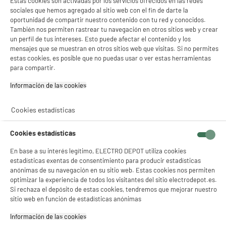
Estas cookies son activadas por los servicios ofrecidos en las redes
sociales que hemos agregado al sitio web con el fin de darte la
oportunidad de compartir nuestro contenido con tu red y conocidos.
También nos permiten rastrear tu navegación en otros sitios web y crear
Mando distancia MELICONI FULLY 8 EN 1
un perfil de tus intereses. Esto puede afectar el contenido y los
Tipo : 8 en 1
mensajes que se muestran en otros sitios web que visitas. Si no permites
Número de dispositivos : 1
estas cookies, es posible que no puedas usar o ver estas herramientas
para compartir.
14
€
96
★★★★★
★★★★★
Información de las cookies‎
4.5
/5
(
21
)
Cookies estadísticas
Cookies estadísticas
En base a su interés legítimo, ELECTRO DEPOT utiliza cookies
estadísticas exentas de consentimiento para producir estadísticas
Mando distancia MELICONI EASY 900 HISENSE
anónimas de su navegación en su sitio web. Estas cookies nos permiten
Tipo : Específico de un marca
optimizar la experiencia de todos los visitantes del sitio electrodepot.es.
Número de dispositivos : 1
Si rechaza el depósito de estas cookies, tendremos que mejorar nuestro
sitio web en función de estadísticas anónimas
14
€
98
★★★★★
★★★★★
Información de las cookies‎