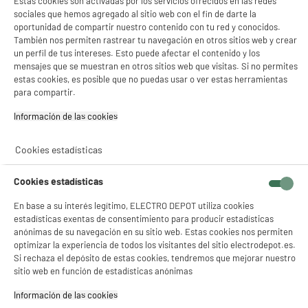
Estas cookies son activadas por los servicios ofrecidos en las redes
Lavadora carga frontal 7kg, 1400rpm, clase A-
A
A
sociales que hemos agregado al sitio web con el fin de darte la
10%, vapor, VALBERG
G
oportunidad de compartir nuestro contenido con tu red y conocidos.
Clase energética : A
También nos permiten rastrear tu navegación en otros sitios web y crear
Capacidad lavado : 7 kg
un perfil de tus intereses. Esto puede afectar el contenido y los
Velocidad de centrifugado : 1400 t
mensajes que se muestran en otros sitios web que visitas. Si no permites
234
€
96
estas cookies, es posible que no puedas usar o ver estas herramientas
★★★★★
★★★★★
para compartir.
Pago a
plazos
4.7
/5
(
334
)
Información de las cookies‎
compare_product
Cookies estadísticas
Cookies estadísticas
En base a su interés legítimo, ELECTRO DEPOT utiliza cookies
ELECTROCHOLLOS
estadísticas exentas de consentimiento para producir estadísticas
Lavadora 7kg, 1400rm, Clase A-30%, función
A
A
anónimas de su navegación en su sitio web. Estas cookies nos permiten
Vapor, gris silver, VALBERG
G
optimizar la experiencia de todos los visitantes del sitio electrodepot.es.
Clase energética : A
Si rechaza el depósito de estas cookies, tendremos que mejorar nuestro
Capacidad lavado : 7 kg
sitio web en función de estadísticas anónimas
Velocidad de centrifugado : 1400 t
Información de las cookies‎
239
€
96