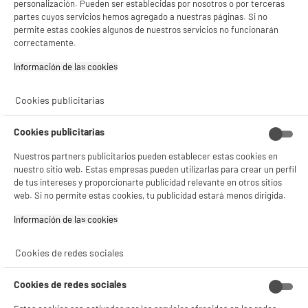
compare_product
personalización. Pueden ser establecidas por nosotros o por terceras
- facilitar el intercambio de contenido en las redes sociales
partes cuyos servicios hemos agregado a nuestras páginas. Si no
- analizar el tráfico en nuestro sitio web Consulta la política de cookies.
permite estas cookies algunos de nuestros servicios no funcionarán
Consulta la política de cookies.
.
correctamente.
Si aceptas, la experiencia será aún mejor. Si no acepta, se utilizarán cookies
estadísticas anónimas basadas en tu navegación. Puedes oponerte a su uso
Información de las cookies‎
ELECTROCHOLLOS
gestionando sus cookies.
¡Buena visita!
LAVADORA 12kg clase A VALBERG WF 1214 A
A
Cookies publicitarias
A
W566C3
G
✔ ACEPTAR TODAS
Clase energética : A
Cookies publicitarias
Capacidad lavado : 12 kg
Gestionar cookies
Velocidad de centrifugado : 1400 t
Nuestros partners publicitarios pueden establecer estas cookies en
299
€
96
nuestro sitio web. Estas empresas pueden utilizarlas para crear un perfil
★★★★★
★★★★★
de tus intereses y proporcionarte publicidad relevante en otros sitios
Pago a
plazos
web. Si no permite estas cookies, tu publicidad estará menos dirigida.
4.7
/5
(
90
)
Información de las cookies‎
compare_product
Cookies de redes sociales
Cookies de redes sociales
BY ELECTRODEPOT