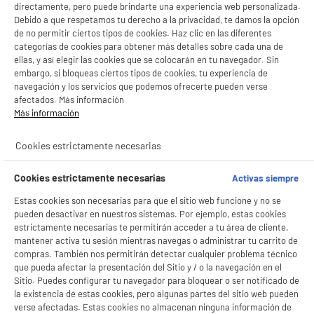
directamente, pero puede brindarte una experiencia web personalizada.
Debido a que respetamos tu derecho a la privacidad, te damos la opción
PRECIO IMBATIBLE
de no permitir ciertos tipos de cookies. Haz clic en las diferentes
LAVADORA 8kg VALBERG 1400rpm consumo
A
A
categorías de cookies para obtener más detalles sobre cada una de
energético clase A-10% carga frontal WF 814 A-
G
ellas, y así elegir las cookies que se colocarán en tu navegador. Sin
10 W180C
embargo, si bloqueas ciertos tipos de cookies, tu experiencia de
Clase energética : A
navegación y los servicios que podemos ofrecerte pueden verse
Capacidad lavado : 8 kg
afectados. Más información
Velocidad de centrifugado : 1400 t
Más información
249
€
96
★★★★★
★★★★★
4.7
/5
(
314
)
Cookies estrictamente necesarias
Pago a
plazos
compare_product
Cookies estrictamente necesarias
Activas siempre
Estas cookies son necesarias para que el sitio web funcione y no se
pueden desactivar en nuestros sistemas. Por ejemplo, estas cookies
estrictamente necesarias te permitirán acceder a tu área de cliente,
mantener activa tu sesión mientras navegas o administrar tu carrito de
compras. También nos permitirán detectar cualquier problema técnico
PRECIO IMBATIBLE
que pueda afectar la presentación del Sitio y / o la navegación en el
Lavadora carga frontal 5kg, 1000rpm, clase B,
A
Sitio. Puedes configurar tu navegador para bloquear o ser notificado de
B
HIGH ONE WF 510 B W566C
G
la existencia de estas cookies, pero algunas partes del sitio web pueden
Clase energética : B
verse afectadas. Estas cookies no almacenan ninguna información de