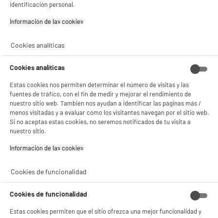
Capacidad lavado : 5 kg
identificación personal.
Velocidad de centrifugado : 1000 t
Información de las cookies‎
169
€
96
★★★★★
★★★★★
Pago a
plazos
Cookies analíticas
4.6
/5
(
93
)
compare_product
Cookies analíticas
Estas cookies nos permiten determinar el número de visitas y las
fuentes de tráfico, con el fin de medir y mejorar el rendimiento de
nuestro sitio web. También nos ayudan a identificar las páginas más /
menos visitadas y a evaluar cómo los visitantes navegan por el sitio web.
BY ELECTRODEPOT
Si no aceptas estas cookies, no seremos notificados de tu visita a
Lavadora 6kg 1200rpm Clase A VALBERG Blanca
nuestro sitio.
A
A
Carga Frontal Motor Inducción WF 612 A W566C
G
Clase energética : A
Información de las cookies‎
Capacidad lavado : 6 kg
BIENVENIDO a ELECTRO
Rechazar todas
Velocidad de centrifugado : 1200 t
Cookies de funcionalidad
DEPOT
194
€
96
★★★★★
★★★★★
Con el fin de mejorar tu experiencia, y tras tu consentimiento, ELECTRO DEPOT
Cookies de funcionalidad
Pago a
plazos
y sus socios utilizan cookies que procesan tus datos personales para:
4.6
/5
(
250
)
- compartir contenido adaptado a tus preferencias
Estas cookies permiten que el sitio ofrezca una mejor funcionalidad y
- ofrecer publicidad y comunicaciones personalizadas