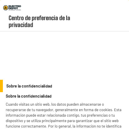
Envio Gratis +99€ y Recogida Gratis en tienda 1h
Centro de preferencia de la 
geolocation-header-icon-text
header-
Carrito
privacidad
Menú
login-
account
Lavadoras por carga
(17 produits)
FRONTAL
VALBERG
LG
Sobre la confidencialidad
Sobre la confidencialidad
productItem_availability_txt-
productItem__availability-
current-store
Cuando visitas un sitio web, los datos pueden almacenarse o
change-btn
LEGANÉS, MADRID
recuperarse de tu navegador, generalmente en forma de cookies. Esta
información puede estar relacionada contigo, tus preferencias o tu
product_list_sticky_button_Filter
product_list_stic
dispositivo y se utiliza principalmente para garantizar que el sitio web
funcione correctamente. Por lo general, la información no te identifica