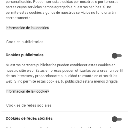
personalización. Pueden ser establecidas por nosotros o por terceras
partes cuyos servicios hemos agregado a nuestras páginas. Si no
compare_product
permite estas cookies algunos de nuestros servicios no funcionarán
correctamente.
BIENVENIDO a ELECTRO
Información de las cookies‎
Rechazar todas
DEPOT
Cookies publicitarias
Con el fin de mejorar tu experiencia, y tras tu consentimiento, ELECTRO DEPOT
BY ELECTRODEPOT
y sus socios utilizan cookies que procesan tus datos personales para:
Horno de encastre Hidrolítico 65L VALBERG MFO
A
- compartir contenido adaptado a tus preferencias
Cookies publicitarias
65 HK 343C
- ofrecer publicidad y comunicaciones personalizadas
Clase energética : A
- facilitar el intercambio de contenido en las redes sociales
Nuestros partners publicitarios pueden establecer estas cookies en
Funciones : Calor envolvente / 8 modos de
- analizar el tráfico en nuestro sitio web Consulta la política de cookies.
nuestro sitio web. Estas empresas pueden utilizarlas para crear un perfil
cocción
Consulta la política de cookies.
.
de tus intereses y proporcionarte publicidad relevante en otros sitios
Limpieza del horno : Hidrólisis
web. Si no permite estas cookies, tu publicidad estará menos dirigida.
Si aceptas, la experiencia será aún mejor. Si no acepta, se utilizarán cookies
209
€
96
★★★★★
★★★★★
estadísticas anónimas basadas en tu navegación. Puedes oponerte a su uso
Información de las cookies‎
gestionando sus cookies.
3.6
/5
(
5
)
Pago a
plazos
¡Buena visita!
Cookies de redes sociales
compare_product
✔ ACEPTAR TODAS
Cookies de redes sociales
Gestionar cookies