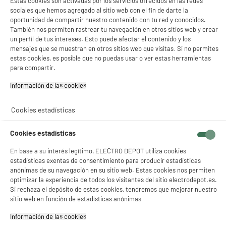
Estas cookies son activadas por los servicios ofrecidos en las redes
sociales que hemos agregado al sitio web con el fin de darte la
oportunidad de compartir nuestro contenido con tu red y conocidos.
ELECTROCHOLLOS
También nos permiten rastrear tu navegación en otros sitios web y crear
Horno Valberg MFO 70 PK 302C Multifuncion,
A
un perfil de tus intereses. Esto puede afectar el contenido y los
Pirolisis Automatica, 70 L
mensajes que se muestran en otros sitios web que visitas. Si no permites
Clase energética : A
estas cookies, es posible que no puedas usar o ver estas herramientas
Funciones : Calor envolvente / 8 modos de
para compartir.
cocción
Limpieza del horno : Pirolítica
Información de las cookies‎
199
€
96
★★★★★
★★★★★
Cookies estadísticas
4.4
/5
(
46
)
Pago a
plazos
compare_product
Cookies estadísticas
En base a su interés legítimo, ELECTRO DEPOT utiliza cookies
estadísticas exentas de consentimiento para producir estadísticas
anónimas de su navegación en su sitio web. Estas cookies nos permiten
optimizar la experiencia de todos los visitantes del sitio electrodepot.es.
Si rechaza el depósito de estas cookies, tendremos que mejorar nuestro
BY ELECTRODEPOT
sitio web en función de estadísticas anónimas
Horno integrable catalítico Airfry multifunción
A
++
VALBERG MFO 72 C K TR 343C
Información de las cookies‎
Clase energética : A++