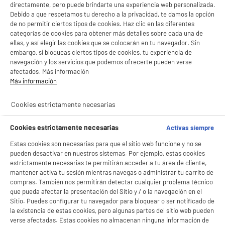
directamente, pero puede brindarte una experiencia web personalizada.
Debido a que respetamos tu derecho a la privacidad, te damos la opción
A
de no permitir ciertos tipos de cookies. Haz clic en las diferentes
categorías de cookies para obtener más detalles sobre cada una de
Horno de encastre 65L, 3000w, calor
envolvente, limpieza manual HIGH ONE
ellas, y así elegir las cookies que se colocarán en tu navegador. Sin
embargo, si bloqueas ciertos tipos de cookies, tu experiencia de
Clase energética : A
navegación y los servicios que podemos ofrecerte pueden verse
Funciones : Calor envolvente / 8 modos de
afectados. Más información
cocción
Más información
Limpieza del horno : MANUAL
compare_product
149
€
96
Cookies estrictamente necesarias
Pago a
plazos
Cookies estrictamente necesarias
Activas siempre
Estas cookies son necesarias para que el sitio web funcione y no se
pueden desactivar en nuestros sistemas. Por ejemplo, estas cookies
estrictamente necesarias te permitirán acceder a tu área de cliente,
mantener activa tu sesión mientras navegas o administrar tu carrito de
compras. También nos permitirán detectar cualquier problema técnico
BY ELECTRODEPOT
que pueda afectar la presentación del Sitio y / o la navegación en el
Sitio. Puedes configurar tu navegador para bloquear o ser notificado de
Horno integrable multifunción VALBERG MFO 65
A
la existencia de estas cookies, pero algunas partes del sitio web pueden
H X 343X
verse afectadas. Estas cookies no almacenan ninguna información de
Clase energética : A