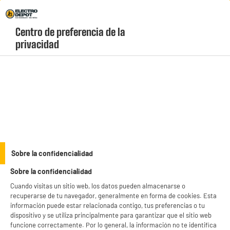
Envio Gratis +99€ y Recogida Gratis en tienda 1h
Centro de preferencia de la 
geolocation-header-icon-text
header-
Carrito
privacidad
Menú
login-
account
Hornos de encastre baratos
(17 produits)
Para preparar deliciosos platos gratinados o tartas, ¡nada mejor
que un horno eficiente y de calidad, al mejor precio! Encontrarás lo
que estás buscando en Electro Depot, tu experto en
see_more_label
electrodomésticos, con estos hornos de encastre baratos. ¡No te
Sobre la confidencialidad
pierdas nuestra variedad de modelos! No olvides que te lo llevamos
Sobre la confidencialidad
a casa o puedes recogerlo directamente en tienda.
productItem_availability_txt-
productItem__availability-
Cuando visitas un sitio web, los datos pueden almacenarse o
current-store
change-btn
recuperarse de tu navegador, generalmente en forma de cookies. Esta
LEGANÉS, MADRID
información puede estar relacionada contigo, tus preferencias o tu
dispositivo y se utiliza principalmente para garantizar que el sitio web
product_list_sticky_button_Filter
product_list_stic
funcione correctamente. Por lo general, la información no te identifica