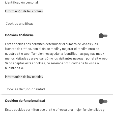
identificación personal.
Funciones : Calor envolvente / 8 modos de
cocción
Información de las cookies‎
Limpieza del horno : Hidrólisis
179
€
96
★★★★★
★★★★★
Cookies analíticas
4.5
/5
(
366
)
Pago a
plazos
Cookies analíticas
compare_product
Estas cookies nos permiten determinar el número de visitas y las
fuentes de tráfico, con el fin de medir y mejorar el rendimiento de
nuestro sitio web. También nos ayudan a identificar las páginas más /
menos visitadas y a evaluar cómo los visitantes navegan por el sitio web.
Si no aceptas estas cookies, no seremos notificados de tu visita a
BY ELECTRODEPOT
nuestro sitio.
Horno integrable multifunción VALBERG MFO 70
A
Información de las cookies‎
C TR X 343C
Clase energética : A
Funciones : Calor impulsado / 9 modos de
Cookies de funcionalidad
cocción
Limpieza del horno : Catalítica
Cookies de funcionalidad
229
€
96
★★★★★
★★★★★
Estas cookies permiten que el sitio ofrezca una mejor funcionalidad y
4.4
/5
(
149
)
Pago a
plazos