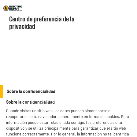
Envio Gratis +99€ y Recogida Gratis en tienda 1h
Centro de preferencia de la 
geolocation-header-icon-text
header-
Carrito
privacidad
Menú
login-
account
Aire acondicionado portátil barato
(6 produits)
¿Quieres dejar de pasar calor en el verano pero no quieres hacer la
instalación de un Split? En ELECTRO DEPOT tenemos una amplia
selección de aires acondicionados portátiles, con lo que podrás
see_more_label
tener el fresquito que te gusta en cualquier lado de tu casa sin la
Sobre la confidencialidad
instalación de un Split. ¡No lo pienses más y compra tu aire
Sobre la confidencialidad
acondicionado portátil en Electro Depot! Recuerda que te lo
llevamos a casa o puedes recogerlo en cualquiera de nuestras
Cuando visitas un sitio web, los datos pueden almacenarse o
CLIMATIZADOR
VALBERG
tiendas.
recuperarse de tu navegador, generalmente en forma de cookies. Esta
información puede estar relacionada contigo, tus preferencias o tu
productItem_availability_txt-
dispositivo y se utiliza principalmente para garantizar que el sitio web
productItem__availability-
current-store
funcione correctamente. Por lo general, la información no te identifica
change-btn