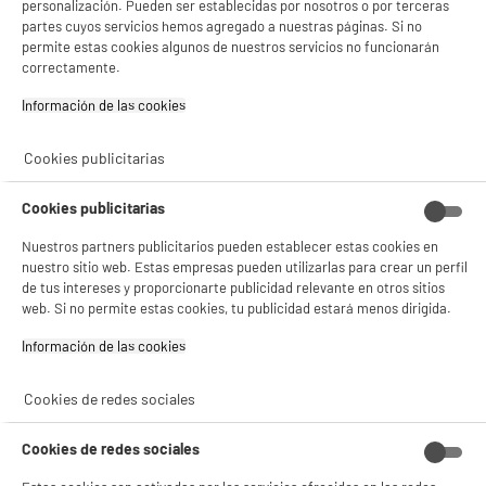
personalización. Pueden ser establecidas por nosotros o por terceras
partes cuyos servicios hemos agregado a nuestras páginas. Si no
compare_product
permite estas cookies algunos de nuestros servicios no funcionarán
correctamente.
Información de las cookies‎
ELECTROCHOLLOS
Aire Acondicionado reversible portátil VALBERG
Cookies publicitarias
A
CLIM-A16 4.000 frigorías / 50 m²
Superficie ideal : 50 m²
Cookies publicitarias
Capacidad de enfriamiento (Btu) : 16000
399
€
96
Nuestros partners publicitarios pueden establecer estas cookies en
nuestro sitio web. Estas empresas pueden utilizarlas para crear un perfil
Pago a
plazos
★★★★★
★★★★★
de tus intereses y proporcionarte publicidad relevante en otros sitios
web. Si no permite estas cookies, tu publicidad estará menos dirigida.
4
/5
(
175
)
Información de las cookies‎
compare_product
Cookies de redes sociales
Cookies de redes sociales
BY ELECTRODEPOT
Kit Ventana VALBERG Longitud 4M 15865 Sellado