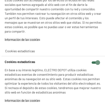
Estas cookies son activadas por los servicios ofrecidos en las redes
Universal para Tubo de Extracción
sociales que hemos agregado al sitio web con el fin de darte la
Superficie ideal :
oportunidad de compartir nuestro contenido con tu red y conocidos.
Capacidad de enfriamiento (Btu) : 0
También nos permiten rastrear tu navegación en otros sitios web y crear
14
€
95
un perfil de tus intereses. Esto puede afectar el contenido y los
mensajes que se muestran en otros sitios web que visitas. Si no permites
estas cookies, es posible que no puedas usar o ver estas herramientas
★★★★★
★★★★★
para compartir.
3.7
/5
(
33
)
Información de las cookies‎
compare_product
Cookies estadísticas
BY ELECTRODEPOT
Cookies estadísticas
Kit de Instalación VALBERG 2,5 M para Ventana y
En base a su interés legítimo, ELECTRO DEPOT utiliza cookies
Puerta Corredera Modelo 15864
estadísticas exentas de consentimiento para producir estadísticas
Superficie ideal :
anónimas de su navegación en su sitio web. Estas cookies nos permiten
Capacidad de enfriamiento (Btu) : 0
optimizar la experiencia de todos los visitantes del sitio electrodepot.es.
14
€
95
Si rechaza el depósito de estas cookies, tendremos que mejorar nuestro
sitio web en función de estadísticas anónimas
★★★★★
★★★★★
Información de las cookies‎
3.2
/5
(
14
)