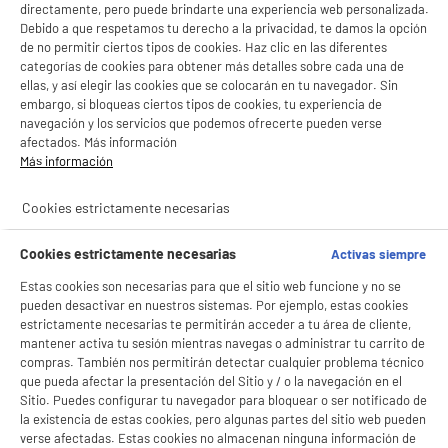
LEGANÉS, MADRID
directamente, pero puede brindarte una experiencia web personalizada.
Debido a que respetamos tu derecho a la privacidad, te damos la opción
product_list_sticky_button_Filter
product_list_stic
de no permitir ciertos tipos de cookies. Haz clic en las diferentes
categorías de cookies para obtener más detalles sobre cada una de
ellas, y así elegir las cookies que se colocarán en tu navegador. Sin
embargo, si bloqueas ciertos tipos de cookies, tu experiencia de
BY ELECTRODEPOT
navegación y los servicios que podemos ofrecerte pueden verse
Aire Acondicionado portátil VALBERG CLIM-A14
afectados. Más información
A
3.500 frigorías / 40 m²
Más información
Superficie ideal : 40 m²
Capacidad de enfriamiento (Btu) : 14000
Cookies estrictamente necesarias
369
€
96
Cookies estrictamente necesarias
Activas siempre
Pago a
plazos
★★★★★
★★★★★
Estas cookies son necesarias para que el sitio web funcione y no se
4.2
/5
(
413
)
pueden desactivar en nuestros sistemas. Por ejemplo, estas cookies
estrictamente necesarias te permitirán acceder a tu área de cliente,
compare_product
mantener activa tu sesión mientras navegas o administrar tu carrito de
compras. También nos permitirán detectar cualquier problema técnico
que pueda afectar la presentación del Sitio y / o la navegación en el
Sitio. Puedes configurar tu navegador para bloquear o ser notificado de
A
la existencia de estas cookies, pero algunas partes del sitio web pueden
BIENVENIDO a ELECTRO
Aire Acondicionado Portátil, 14000Btu, ideal
Rechazar todas
verse afectadas. Estas cookies no almacenan ninguna información de