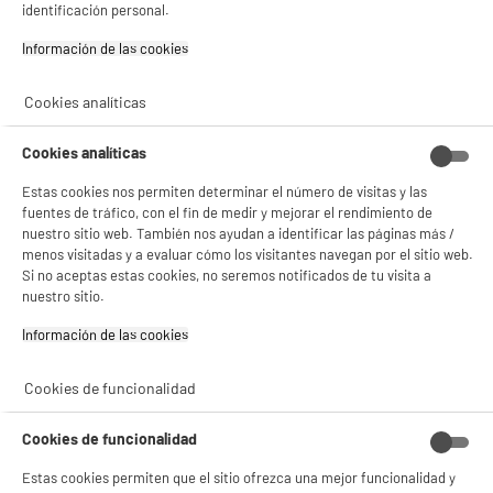
40m2, VALBERG
identificación personal.
DEPOT
Superficie ideal : 40 m²
Información de las cookies‎
Con el fin de mejorar tu experiencia, y tras tu consentimiento, ELECTRO DEPOT
Capacidad de enfriamiento (Btu) : 14000
y sus socios utilizan cookies que procesan tus datos personales para:
469
€
96
- compartir contenido adaptado a tus preferencias
Cookies analíticas
- ofrecer publicidad y comunicaciones personalizadas
compare_product
Pago a
plazos
- facilitar el intercambio de contenido en las redes sociales
- analizar el tráfico en nuestro sitio web Consulta la política de cookies.
Cookies analíticas
Consulta la política de cookies.
.
Estas cookies nos permiten determinar el número de visitas y las
Si aceptas, la experiencia será aún mejor. Si no acepta, se utilizarán cookies
fuentes de tráfico, con el fin de medir y mejorar el rendimiento de
estadísticas anónimas basadas en tu navegación. Puedes oponerte a su uso
nuestro sitio web. También nos ayudan a identificar las páginas más /
gestionando sus cookies.
menos visitadas y a evaluar cómo los visitantes navegan por el sitio web.
¡Buena visita!
Si no aceptas estas cookies, no seremos notificados de tu visita a
BY ELECTRODEPOT
nuestro sitio.
✔ ACEPTAR TODAS
Aire Acondicionado portátil VALBERG CLIM-A12
A
3.000 frigorías / 30m²
Información de las cookies‎
Gestionar cookies
Superficie ideal : 30 m²
Capacidad de enfriamiento (Btu) : 12000
Cookies de funcionalidad
299
€
96
Cookies de funcionalidad
Pago a
plazos
★★★★★
★★★★★
Estas cookies permiten que el sitio ofrezca una mejor funcionalidad y
4.2
/5
(
250
)