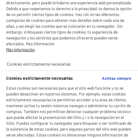
LEGANÉS, MADRID
directamente, pero puede brindarte una experiencia web personalizada.
Debido a que respetamos tu derecho a la privacidad, te damos la opción
product_list_sticky_button_Filter
product_list_stic
de no permitir ciertos tipos de cookies. Haz clic en las diferentes
categorías de cookies para obtener más detalles sobre cada una de
ellas, y así elegir las cookies que se colocarán en tu navegador. Sin
embargo, si bloqueas ciertos tipos de cookies, tu experiencia de
navegación y los servicios que podemos ofrecerte pueden verse
INNOVAGOODS Ventilador de Techo con Luz LED y
afectados. Más información
Aspas Retráctiles Motor DC Silencioso 6
Más información
Velocidades Blanco
Potencia : 72 W
Cookies estrictamente necesarias
Numero de velocidades : 6
★★★★★
★★★★★
Nivel de ruido (dB) : 33
Cookies estrictamente necesarias
Activas siempre
4.7
/5
(
53
)
54
€
96
Estas cookies son necesarias para que el sitio web funcione y no se
compare_product
pueden desactivar en nuestros sistemas. Por ejemplo, estas cookies
estrictamente necesarias te permitirán acceder a tu área de cliente,
mantener activa tu sesión mientras navegas o administrar tu carrito de
compras. También nos permitirán detectar cualquier problema técnico
que pueda afectar la presentación del Sitio y / o la navegación en el
Sitio. Puedes configurar tu navegador para bloquear o ser notificado de
la existencia de estas cookies, pero algunas partes del sitio web pueden
verse afectadas. Estas cookies no almacenan ninguna información de