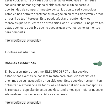
Estas cookies son activadas por los servicios ofrecidos en las redes
✔ ACEPTAR TODAS
BY ELECTRODEPOT
sociales que hemos agregado al sitio web con el fin de darte la
oportunidad de compartir nuestro contenido con tu red y conocidos.
Ventilador de Pie VALBERG 45W 40 cm de
Gestionar cookies
También nos permiten rastrear tu navegación en otros sitios web y crear
Diámetro 3 Velocidades Altura Regulable
Oscilante Blanco
un perfil de tus intereses. Esto puede afectar el contenido y los
mensajes que se muestran en otros sitios web que visitas. Si no permites
Potencia : 45 W
estas cookies, es posible que no puedas usar o ver estas herramientas
Numero de velocidades : 3
para compartir.
Nivel de ruido (dB) : 52
16
€
96
★★★★★
★★★★★
Información de las cookies‎
4.6
/5
(
406
)
Cookies estadísticas
compare_product
Cookies estadísticas
En base a su interés legítimo, ELECTRO DEPOT utiliza cookies
estadísticas exentas de consentimiento para producir estadísticas
anónimas de su navegación en su sitio web. Estas cookies nos permiten
BY ELECTRODEPOT
optimizar la experiencia de todos los visitantes del sitio electrodepot.es.
Ventilador de Pie VALBERG Wind S12 Oscilación
Si rechaza el depósito de estas cookies, tendremos que mejorar nuestro
Mando a Distancia Negro
sitio web en función de estadísticas anónimas
Potencia : 32 W
Numero de velocidades : 9
Información de las cookies‎
Nivel de ruido (dB) : 45