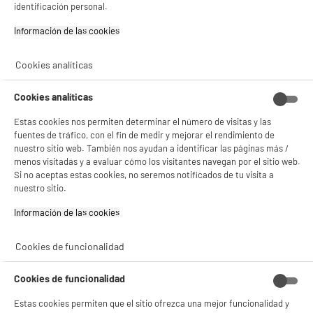
Ventilador de Techo INNOVAGOODS Aspas
identificación personal.
Retráctiles Motor DC Silencioso, color gris
Plata LED 48W
Información de las cookies‎
Potencia : 72 W
Numero de velocidades : 6
Cookies analíticas
★★★★★
★★★★★
Nivel de ruido (dB) : 33
4.7
/5
(
14
)
59
€
96
Cookies analíticas
compare_product
Estas cookies nos permiten determinar el número de visitas y las
fuentes de tráfico, con el fin de medir y mejorar el rendimiento de
nuestro sitio web. También nos ayudan a identificar las páginas más /
menos visitadas y a evaluar cómo los visitantes navegan por el sitio web.
Si no aceptas estas cookies, no seremos notificados de tu visita a
nuestro sitio.
BY ELECTRODEPOT
Información de las cookies‎
Climatizador Evaporativo VALBERG DSKOOL-21
con Depósito de Agua 3 Velocidades 348m³/h
Cookies de funcionalidad
Función Humidificador Oscilante Blanco
Superficie ideal :
Cookies de funcionalidad
Capacidad de enfriamiento (Btu) : 0
79
€
96
Estas cookies permiten que el sitio ofrezca una mejor funcionalidad y