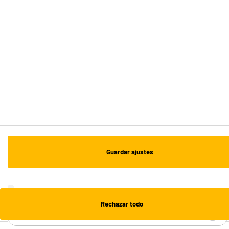
Recogida en 1h:
Gratuita
Envío a domicilio: 3 - 5 días laborables
ESTAMOS EN CONTACTO
¡DESCARGA NUESTRA APP!
¡SUSCRÍBETE A NUESTRA NEWSLETTER!
Guardar ajustes
OK
¡SÍGUENOS EN REDES!
Lista de cookies
Rechazar todo