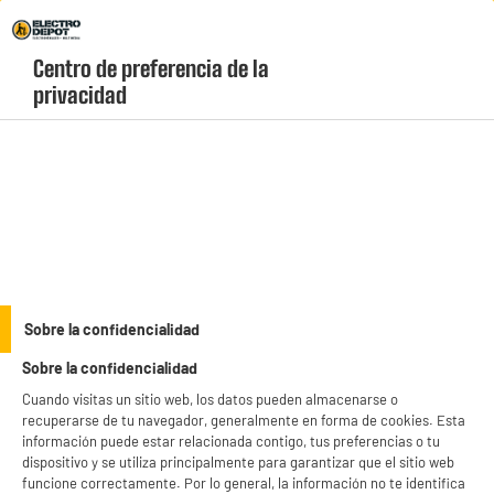
Envio Gratis +99€ y Recogida Gratis en tienda 1h
Centro de preferencia de la 
geolocation-header-icon-text
header-
Carrito
privacidad
Menú
login-
account
Ventiladores baratos
(18 produits)
Cuando vuelvan los días soleados y suban las temperaturas,
considere la posibilidad de adquirir uno de los numerosos
modelos de ventiladores económicos que Electro Dépôt ha
see_more_label
seleccionado especialmente: ventiladores de mesa, ventiladores
Sobre la confidencialidad
de pie, ventiladores de columna... ¡Gracias a su nuevo ventilador,
Sobre la confidencialidad
podrá dormir tranquilo y pasar el verano fresco!
Cuando visitas un sitio web, los datos pueden almacenarse o
VENTILADOR
VALBERG
recuperarse de tu navegador, generalmente en forma de cookies. Esta
información puede estar relacionada contigo, tus preferencias o tu
productItem_availability_txt-
dispositivo y se utiliza principalmente para garantizar que el sitio web
productItem__availability-
current-store
funcione correctamente. Por lo general, la información no te identifica
change-btn