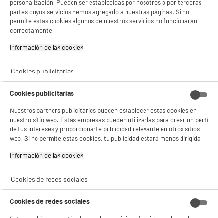
★★★★★
★★★★★
personalización. Pueden ser establecidas por nosotros o por terceras
partes cuyos servicios hemos agregado a nuestras páginas. Si no
4.2
/5
(
1032
)
permite estas cookies algunos de nuestros servicios no funcionarán
correctamente.
compare_product
Información de las cookies‎
Cookies publicitarias
ELECTROCHOLLOS
INNOVAGOODS Ventilador de Techo con Luz LED y
BIENVENIDO a ELECTRO
Rechazar todas
Aspas Retráctiles Motor DC 6 Velocidades
Cookies publicitarias
DEPOT
Blanco con RGB
Nuestros partners publicitarios pueden establecer estas cookies en
Potencia : 72 W
Con el fin de mejorar tu experiencia, y tras tu consentimiento, ELECTRO DEPOT
nuestro sitio web. Estas empresas pueden utilizarlas para crear un perfil
Numero de velocidades : 6
y sus socios utilizan cookies que procesan tus datos personales para:
de tus intereses y proporcionarte publicidad relevante en otros sitios
Nivel de ruido (dB) :
- compartir contenido adaptado a tus preferencias
web. Si no permite estas cookies, tu publicidad estará menos dirigida.
- ofrecer publicidad y comunicaciones personalizadas
79
€
96
- facilitar el intercambio de contenido en las redes sociales
Información de las cookies‎
compare_product
- analizar el tráfico en nuestro sitio web Consulta la política de cookies.
Consulta la política de cookies.
.
Cookies de redes sociales
Si aceptas, la experiencia será aún mejor. Si no acepta, se utilizarán cookies
estadísticas anónimas basadas en tu navegación. Puedes oponerte a su uso
gestionando sus cookies.
Cookies de redes sociales
¡Buena visita!