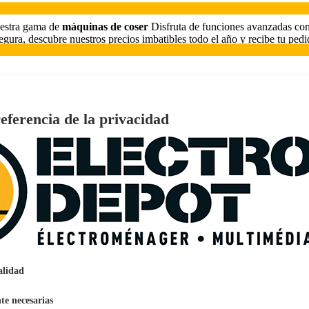
nuestra gama de
máquinas de coser
Disfruta de funciones avanzadas com
gura, descubre nuestros precios imbatibles todo el año y recibe tu pe
€
96
139
eferencia de la privacidad
Pago a
plazos
 clase D, 3 cajones, HIGH ONE
€
96
369
Pago a
plazos
€
96
ALBERG CLIM-A14 3.500 frigorías / 40 m²
279
Pago a
plazos
0%, ideal para 4-5 personas, VALBERG WF 914 A-10 SD W566C
alidad
te necesarias