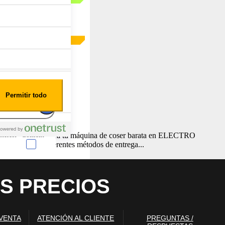
Permitir todo
nterest
Consent
bles online: encuentra tu máquina de coser barata en ELECTRO
 pago seguro, diferentes métodos de entrega...
S PRECIOS
 en forma de cookies.
almente para garantizar
 VENTA
ATENCIÓN AL CLIENTE
PREGUNTAS /
ero puede brindarte una