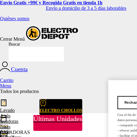
Envio Gratis +99€ y Recogida Gratis en tienda 1h
Envío a domicilio de 3 a 5 días laborables
Quiénes somos
Cerrar
Menú
Buscar
Cuenta
Carrito
Menu
Todos los productos
Rechaz
Lavado
ELECTRO CHOLLOS
Con el fin de
Atrás
Últimas Unidades
datos persona
lavadoras
- compartir c
Frío
Atrás
- ofrecer pub
Atrás
LAVADORAS
- facilitar el