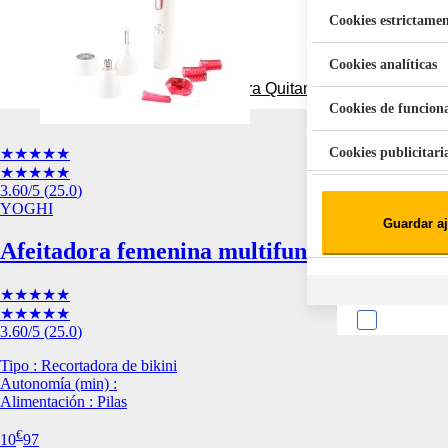
Cookies estrictamen
Cookies analíticas
Aspiradora Quitamanchas 450W VAL
Cookies de funcion
Cookies publicitari
★★★★★
★★★★★
3.60
/5
(
25.0
)
Cookies de redes soc
YOGHI
Guardar aj
Cookies estadísticas
Lista de cooki
Afeitadora femenina multifunción YOGHI
★★★★★
★★★★★
3.60
/5
(
25.0
)
Tipo : Recortadora de bikini
Autonomía (min) :
Alimentación : Pilas
Sobre la confiden
€
Cuando visitas un s
10
97