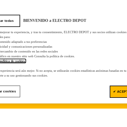
BIENVENIDO a ELECTRO DEPOT
ar todas
 mejorar tu experiencia, y tras tu consentimiento, ELECTRO DEPOT y sus socios utilizan cookies
les para:
ontenido adaptado a tus preferencias
licidad y comunicaciones personalizadas
 intercambio de contenido en las redes sociales
tráfico en nuestro sitio web Consulta la política de cookies.
política de cookies.
.
 experiencia será aún mejor. Si no acepta, se utilizarán cookies estadísticas anónimas basadas en t
te a su uso gestionando sus cookies.
ar cookies
✔ ACEP