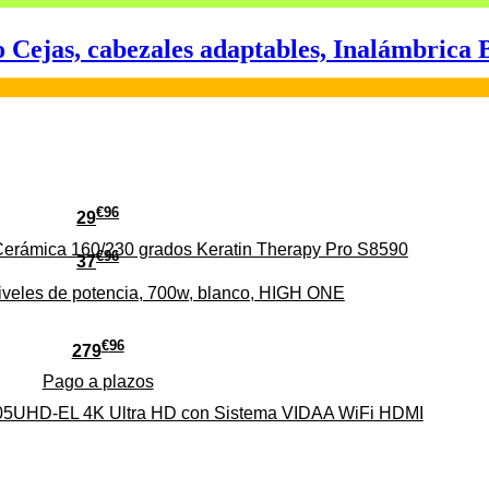
 Cejas, cabezales adaptables, Inalámbrica
€
96
29
erámica 160/230 grados Keratin Therapy Pro S8590
€
96
37
iveles de potencia, 700w, blanco, HIGH ONE
€
96
279
Pago a
plazos
HD-EL 4K Ultra HD con Sistema VIDAA WiFi HDMI