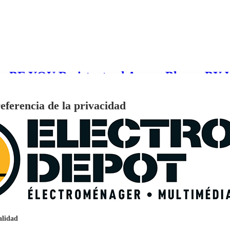
ble BE YOU Resistente al Agua - Blanca B
eferencia de la privacidad
€
96
159
Pago a
plazos
nción EcoTank EPSON ET-2861
alidad