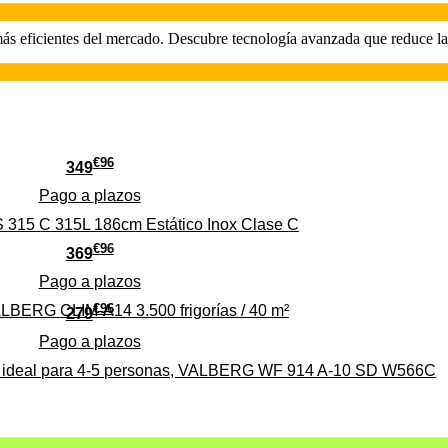
s eficientes del mercado. Descubre tecnología avanzada que reduce las
€
96
349
Pago a
plazos
 315 C 315L 186cm Estático Inox Clase C
€
96
369
Pago a
plazos
€
96
ALBERG CLIM-A14 3.500 frigorías / 40 m²
279
Pago a
plazos
0%, ideal para 4-5 personas, VALBERG WF 914 A-10 SD W566C