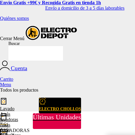
Envio Gratis +99€ y Recogida Gratis en tienda 1h
Envío a domicilio de 3 a 5 días laborables
Quiénes somos
Cerrar
Menú
Buscar
Cuenta
Carrito
Menu
Todos los productos
Lavado
ELECTRO CHOLLOS
Atrás
Últimas Unidades
lavadoras
Frío
Atrás
Atrás
LAVADORAS