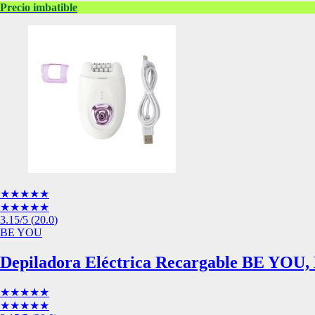
Precio imbatible
Esta información pue
que el sitio web fun
experiencia web pers
tipos de cookies. Ha
las cookies que se c
los servicios que p
Más información
Cookies estrictam
Estas cookies son ne
cookies estrictament
administrar tu carri
presentación del Sit
★★★★★
existencia de estas 
★★★★★
información de iden
3.15
/5
(
20.0
)
BE YOU
Información de las
Depiladora Eléctrica Recargable BE YOU, B
Cookies analíticas
★★★★★
★★★★★
Estas cookies nos pe