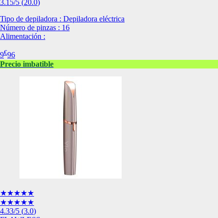
3.15
/5
(
20.0
)
de nuestro sitio web
navegan por el sitio
Tipo de depiladora : Depiladora eléctrica
Número de pinzas : 16
Información de las
Alimentación :
€
9
96
Cookies de funcio
Precio imbatible
Estas cookies permit
por terceras partes 
no funcionarán corr
Información de las
Cookies publicitar
Nuestros partners pu
crear un perfil de t
publicidad estará me
Información de las
★★★★★
★★★★★
4.33
/5
(
3.0
)
Cookies de redes s