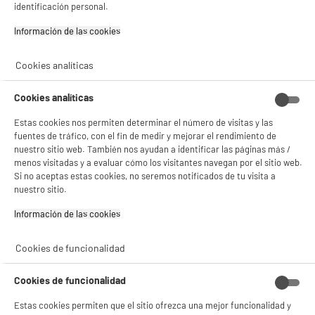
Flujo de vapor (g / min) : 30 g/min
identificación personal.
DEPOT
Depósito de agua : 300 ml
Información de las cookies‎
Con el fin de mejorar tu experiencia, y tras tu consentimiento, ELECTRO DEPOT
14
€
96
y sus socios utilizan cookies que procesan tus datos personales para:
- compartir contenido adaptado a tus preferencias
Cookies analíticas
- ofrecer publicidad y comunicaciones personalizadas
★★★★★
★★★★★
- facilitar el intercambio de contenido en las redes sociales
5
/5
(
2
)
- analizar el tráfico en nuestro sitio web Consulta la política de cookies.
Cookies analíticas
Consulta la política de cookies.
.
Estas cookies nos permiten determinar el número de visitas y las
compare_product
Si aceptas, la experiencia será aún mejor. Si no acepta, se utilizarán cookies
fuentes de tráfico, con el fin de medir y mejorar el rendimiento de
estadísticas anónimas basadas en tu navegación. Puedes oponerte a su uso
nuestro sitio web. También nos ayudan a identificar las páginas más /
gestionando sus cookies.
menos visitadas y a evaluar cómo los visitantes navegan por el sitio web.
¡Buena visita!
Si no aceptas estas cookies, no seremos notificados de tu visita a
nuestro sitio.
✔ ACEPTAR TODAS
Plancha de vapor JATA PL1058C 3000W
Flujo de vapor (g / min) : 50 g/min
Información de las cookies‎
Gestionar cookies
Depósito de agua : 400 ml
34
€
96
Cookies de funcionalidad
compare_product
Cookies de funcionalidad
Estas cookies permiten que el sitio ofrezca una mejor funcionalidad y