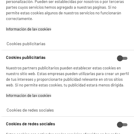
personalización. Pueden ser establecidas por nosotros o por terceras
partes cuyos servicios hemos agregado a nuestras páginas. Si no
permite estas cookies algunos de nuestros servicios no funcionarán
correctamente.
BY ELECTRODEPOT
Plancha inalámbrica VALBERG GLIDE R5 WIRELES
Información de las cookies‎
Flujo de vapor (g / min) : 26 g/min
Depósito de agua : 470 ml
Cookies publicitarias
22
€
96
Cookies publicitarias
★★★★★
★★★★★
Nuestros partners publicitarios pueden establecer estas cookies en
4.4
/5
(
5
)
nuestro sitio web. Estas empresas pueden utilizarlas para crear un perfil
de tus intereses y proporcionarte publicidad relevante en otros sitios
web. Si no permite estas cookies, tu publicidad estará menos dirigida.
compare_product
Información de las cookies‎
ELECTROCHOLLOS
Cookies de redes sociales
Plancha vapor CALOR FV2C40C0 VIRTUO 30
Flujo de vapor (g / min) : 27 g/min
Cookies de redes sociales
Depósito de agua : 240 ml