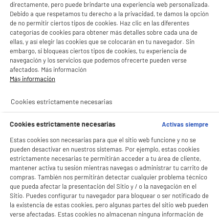
LEGANÉS, MADRID
directamente, pero puede brindarte una experiencia web personalizada.
Debido a que respetamos tu derecho a la privacidad, te damos la opción
product_list_sticky_button_Filter
product_list_stic
de no permitir ciertos tipos de cookies. Haz clic en las diferentes
categorías de cookies para obtener más detalles sobre cada una de
ellas, y así elegir las cookies que se colocarán en tu navegador. Sin
embargo, si bloqueas ciertos tipos de cookies, tu experiencia de
PRECIO IMBATIBLE
navegación y los servicios que podemos ofrecerte pueden verse
Plancha de vapor HIGH ONE HO-IF2000
afectados. Más información
Flujo de vapor (g / min) : 15 g/min
Más información
Depósito de agua : 210 ml
9
€
96
Cookies estrictamente necesarias
Cookies estrictamente necesarias
Activas siempre
★★★★★
★★★★★
Estas cookies son necesarias para que el sitio web funcione y no se
4.3
/5
(
162
)
pueden desactivar en nuestros sistemas. Por ejemplo, estas cookies
estrictamente necesarias te permitirán acceder a tu área de cliente,
compare_product
mantener activa tu sesión mientras navegas o administrar tu carrito de
compras. También nos permitirán detectar cualquier problema técnico
que pueda afectar la presentación del Sitio y / o la navegación en el
Sitio. Puedes configurar tu navegador para bloquear o ser notificado de
BY ELECTRODEPOT
la existencia de estas cookies, pero algunas partes del sitio web pueden
Plancha vapor VALBERG GLIDE R3
verse afectadas. Estas cookies no almacenan ninguna información de
BIENVENIDO a ELECTRO
Rechazar todas