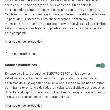
Estas cookies son activadas por los servicios ofrecidos en las redes
19
€
90
sociales que hemos agregado al sitio web con el fin de darte la
oportunidad de compartir nuestro contenido con tu red y conocidos.
También nos permiten rastrear tu navegación en otros sitios web y crear
★★★★★
★★★★★
un perfil de tus intereses. Esto puede afectar el contenido y los
4.3
/5
(
29
)
mensajes que se muestran en otros sitios web que visitas. Si no permites
estas cookies, es posible que no puedas usar o ver estas herramientas
compare_product
para compartir.
Información de las cookies‎
Cookies estadísticas
Plancha de vapor CALOR FV5721C0
Flujo de vapor (g / min) : 45 g/min
Cookies estadísticas
Depósito de agua : 270 ml
En base a su interés legítimo, ELECTRO DEPOT utiliza cookies
39
€
03
estadísticas exentas de consentimiento para producir estadísticas
★★★★★
★★★★★
anónimas de su navegación en su sitio web. Estas cookies nos permiten
optimizar la experiencia de todos los visitantes del sitio electrodepot.es.
4.5
/5
(
159
)
Si rechaza el depósito de estas cookies, tendremos que mejorar nuestro
sitio web en función de estadísticas anónimas
compare_product
Información de las cookies‎