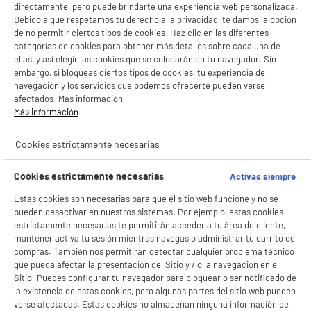
LEGANÉS, MADRID
directamente, pero puede brindarte una experiencia web personalizada.
Debido a que respetamos tu derecho a la privacidad, te damos la opción
product_list_sticky_button_Filter
product_list_stic
de no permitir ciertos tipos de cookies. Haz clic en las diferentes
categorías de cookies para obtener más detalles sobre cada una de
ellas, y así elegir las cookies que se colocarán en tu navegador. Sin
embargo, si bloqueas ciertos tipos de cookies, tu experiencia de
navegación y los servicios que podemos ofrecerte pueden verse
Bolsa 100 monodosis de café compatibles Senseo
afectados. Más información
METROPOLE Clásico
Más información
Tipo : Monodosis
Compatible con : Máquinas Senseo
Cookies estrictamente necesarias
★★★★★
★★★★★
9
€
95
4.4
/5
(
1302
)
Cookies estrictamente necesarias
Activas siempre
Estas cookies son necesarias para que el sitio web funcione y no se
pueden desactivar en nuestros sistemas. Por ejemplo, estas cookies
estrictamente necesarias te permitirán acceder a tu área de cliente,
mantener activa tu sesión mientras navegas o administrar tu carrito de
compras. También nos permitirán detectar cualquier problema técnico
que pueda afectar la presentación del Sitio y / o la navegación en el
Sitio. Puedes configurar tu navegador para bloquear o ser notificado de
Bolsa 100 monodosis de café compatibles Senseo
la existencia de estas cookies, pero algunas partes del sitio web pueden
METROPOLE Intenso
verse afectadas. Estas cookies no almacenan ninguna información de