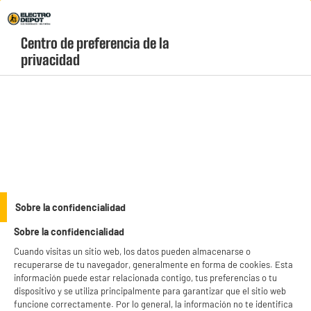
Envio Gratis +99€ y Recogida Gratis en tienda 1h
Centro de preferencia de la 
geolocation-header-icon-text
header-
Carrito
privacidad
Menú
login-
account
Accesorios de Café baratos
(21 produits)
¡Todo para tu café! Descubre cápsulas de sabores, filtros y
molinillos de café
Valberg
. Los
accesorios
imprescindibles para personalizar tus bebidas y
mantener tu cafetera como el primer día.
see_more_label
Sobre la confidencialidad
Sobre la confidencialidad
Cuando visitas un sitio web, los datos pueden almacenarse o
CÁPSULAS
DELONGHI
EXPRESS
TASSIMO
DOLCE GUSTO
recuperarse de tu navegador, generalmente en forma de cookies. Esta
información puede estar relacionada contigo, tus preferencias o tu
productItem_availability_txt-
dispositivo y se utiliza principalmente para garantizar que el sitio web
productItem__availability-
current-store
funcione correctamente. Por lo general, la información no te identifica
change-btn