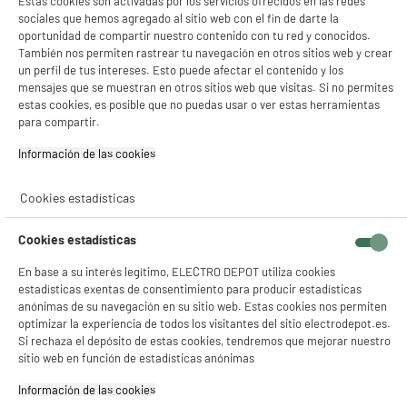
Estas cookies son activadas por los servicios ofrecidos en las redes
★★★★★
★★★★★
sociales que hemos agregado al sitio web con el fin de darte la
oportunidad de compartir nuestro contenido con tu red y conocidos.
4.5
/5
(
226
)
También nos permiten rastrear tu navegación en otros sitios web y crear
un perfil de tus intereses. Esto puede afectar el contenido y los
mensajes que se muestran en otros sitios web que visitas. Si no permites
estas cookies, es posible que no puedas usar o ver estas herramientas
para compartir.
ELECTROCHOLLOS
Caja almacenamiento CURVER + 500 cápsulas
Información de las cookies‎
Expresso 500 Fortissimo
Tipo : Monodosis para exprés
Cookies estadísticas
Compatible con : Cafetera Nespresso
59
€
95
Cookies estadísticas
★★★★★
★★★★★
4.3
/5
(
151
)
En base a su interés legítimo, ELECTRO DEPOT utiliza cookies
estadísticas exentas de consentimiento para producir estadísticas
anónimas de su navegación en su sitio web. Estas cookies nos permiten
optimizar la experiencia de todos los visitantes del sitio electrodepot.es.
Si rechaza el depósito de estas cookies, tendremos que mejorar nuestro
sitio web en función de estadísticas anónimas
BY ELECTRODEPOT
Información de las cookies‎
MOLINILLO VALBERG VAL-CG60B