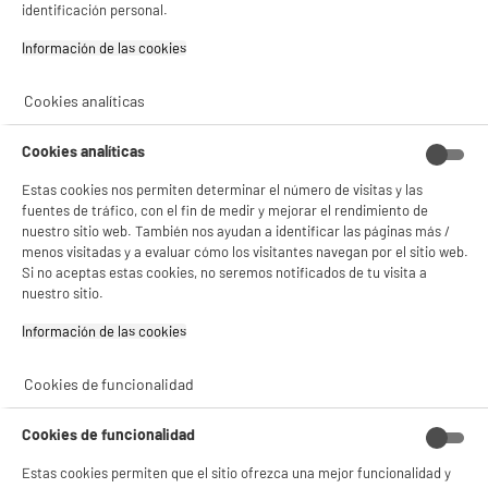
Tipo : Monodosis
identificación personal.
Compatible con : Máquinas Senseo
★★★★★
★★★★★
Información de las cookies‎
9
€
95
4.5
/5
(
1235
)
Cookies analíticas
Cookies analíticas
Estas cookies nos permiten determinar el número de visitas y las
fuentes de tráfico, con el fin de medir y mejorar el rendimiento de
nuestro sitio web. También nos ayudan a identificar las páginas más /
menos visitadas y a evaluar cómo los visitantes navegan por el sitio web.
Descalcificador para cafeteras DELONGHI ECO
BIENVENIDO a ELECTRO
Si no aceptas estas cookies, no seremos notificados de tu visita a
Rechazar todas
DECALK MINI 2x100 ml.
nuestro sitio.
DEPOT
Tipo : Desincrustante
Información de las cookies‎
Compatible con : Todas Las Cafeteras Espresso
Con el fin de mejorar tu experiencia, y tras tu consentimiento, ELECTRO DEPOT
★★★★★
★★★★★
y sus socios utilizan cookies que procesan tus datos personales para:
8
€
96
- compartir contenido adaptado a tus preferencias
4.5
/5
(
159
)
Cookies de funcionalidad
- ofrecer publicidad y comunicaciones personalizadas
- facilitar el intercambio de contenido en las redes sociales
- analizar el tráfico en nuestro sitio web Consulta la política de cookies.
Cookies de funcionalidad
Consulta la política de cookies.
.
Estas cookies permiten que el sitio ofrezca una mejor funcionalidad y
Si aceptas, la experiencia será aún mejor. Si no acepta, se utilizarán cookies