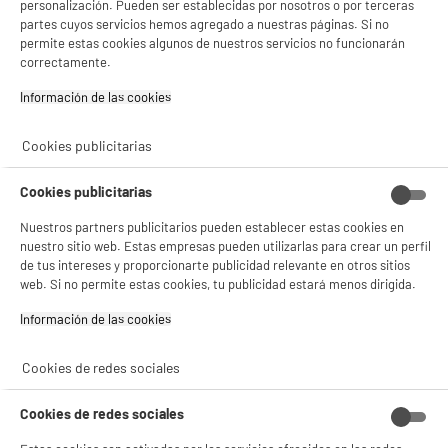
personalización. Pueden ser establecidas por nosotros o por terceras
estadísticas anónimas basadas en tu navegación. Puedes oponerte a su uso
partes cuyos servicios hemos agregado a nuestras páginas. Si no
gestionando sus cookies.
permite estas cookies algunos de nuestros servicios no funcionarán
¡Buena visita!
correctamente.
Caja de 150 cápsulas de café FORTISSIMO 150
✔ ACEPTAR TODAS
Información de las cookies‎
Tipo : Cápsulas Exprés
Compatible con : Cafetera Nespresso
Gestionar cookies
Cookies publicitarias
19
€
96
★★★★★
★★★★★
Cookies publicitarias
4.3
/5
(
95
)
Nuestros partners publicitarios pueden establecer estas cookies en
nuestro sitio web. Estas empresas pueden utilizarlas para crear un perfil
de tus intereses y proporcionarte publicidad relevante en otros sitios
web. Si no permite estas cookies, tu publicidad estará menos dirigida.
PRECIO IMBATIBLE
Información de las cookies‎
Filtro DELONGHI DLS C002 ECAM/BCO/ETAM
Tipo : Cartucho de filtro
Cookies de redes sociales
Compatible con : Molinillos De Café Y Robots
9
€
94
Cookies de redes sociales