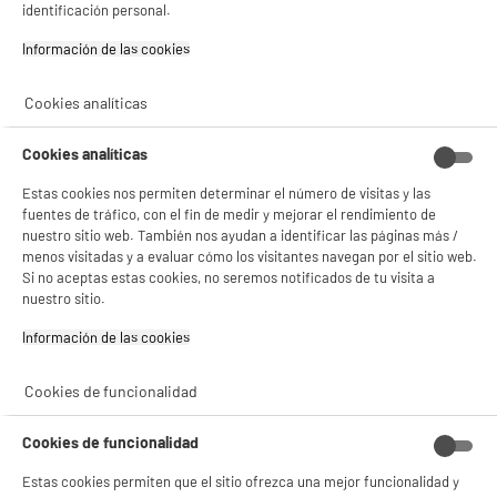
29
€
96
identificación personal.
4.2
/5
(
5
)
Información de las cookies‎
compare_product
Cookies analíticas
Cookies analíticas
Estas cookies nos permiten determinar el número de visitas y las
fuentes de tráfico, con el fin de medir y mejorar el rendimiento de
nuestro sitio web. También nos ayudan a identificar las páginas más /
NO SOLO TENEMOS LOS MEJORES PRECIOS
menos visitadas y a evaluar cómo los visitantes navegan por el sitio web.
Si no aceptas estas cookies, no seremos notificados de tu visita a
GARANTÍAS
101.669 opiniones
PAGO SEGURO
nuestro sitio.
autentificadas por
ELECTRO DEPOT
Información de las cookies‎
★★★★★
★★★★★
4,26
Cookies de funcionalidad
SERVICIO POST VENTA
ATENCIÓN AL CLIENTE
PREGUNTAS /
Cookies de funcionalidad
RESPUESTAS
Estas cookies permiten que el sitio ofrezca una mejor funcionalidad y