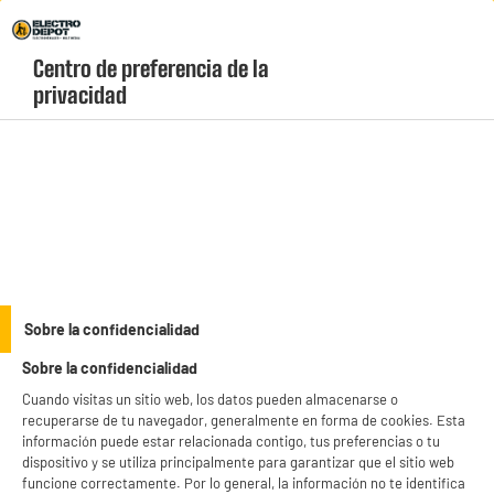
Envio Gratis +99€ y Recogida Gratis en tienda 1h
Centro de preferencia de la 
geolocation-header-icon-text
header-
Carrito
privacidad
Menú
login-
account
Cepillos de dientes infantiles
(2 produits)
Haz que el cepillado sea divertido con nuestra gama de
cepillos de dientes
infantiles baratos.
Encuentra modelos eléctricos recargables con filamentos
suaves y temporizadores musicales ideales para proteger las encías de los más
see_more_label
Sobre la confidencialidad
pequeños. ¡Recogida gratis en tienda en 1 hora!
Sobre la confidencialidad
productItem_availability_txt-
BIENVENIDO a ELECTRO
Rechazar todas
productItem__availability-
Cuando visitas un sitio web, los datos pueden almacenarse o
current-store
change-btn
recuperarse de tu navegador, generalmente en forma de cookies. Esta
DEPOT
LEGANÉS, MADRID
información puede estar relacionada contigo, tus preferencias o tu
Con el fin de mejorar tu experiencia, y tras tu consentimiento, ELECTRO DEPOT
dispositivo y se utiliza principalmente para garantizar que el sitio web
product_list_sticky_button_Filter
product_list_stic
y sus socios utilizan cookies que procesan tus datos personales para:
funcione correctamente. Por lo general, la información no te identifica
- compartir contenido adaptado a tus preferencias