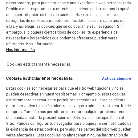
directamente, pero puede brindarte una experiencia web personalizada.
- ofrecer publicidad y comunicaciones personalizadas
Debido a que respetamos tu derecho a la privacidad, te damos la opción
- facilitar el intercambio de contenido en las redes sociales
de no permitir ciertos tipos de cookies. Haz clic en las diferentes
- analizar el tráfico en nuestro sitio web Consulta la política de cookies.
Consulta la política de cookies.
.
categorías de cookies para obtener más detalles sobre cada una de
Cepillo dientes ORAL-B VITALITY Pro Kids Frozen
ellas, y así elegir las cookies que se colocarán en tu navegador. Sin
Tipo : Cepillo de dientes eléctrico infantil
Si aceptas, la experiencia será aún mejor. Si no acepta, se utilizarán cookies
embargo, si bloqueas ciertos tipos de cookies, tu experiencia de
Alimentación :
estadísticas anónimas basadas en tu navegación. Puedes oponerte a su uso
navegación y los servicios que podemos ofrecerte pueden verse
Número de movimientos por minuto :
gestionando sus cookies.
afectados. Más información
¡Buena visita!
29
€
96
Más información
★★★★★
★★★★★
4.2
/5
(
6
)
✔ ACEPTAR TODAS
Cookies estrictamente necesarias
compare_product
Gestionar cookies
Cookies estrictamente necesarias
Activas siempre
Estas cookies son necesarias para que el sitio web funcione y no se
pueden desactivar en nuestros sistemas. Por ejemplo, estas cookies
estrictamente necesarias te permitirán acceder a tu área de cliente,
mantener activa tu sesión mientras navegas o administrar tu carrito de
Cepillo dientes ORAL-B VITALITY Pro Kids
compras. También nos permitirán detectar cualquier problema técnico
Spiderman
que pueda afectar la presentación del Sitio y / o la navegación en el
Tipo : Cepillo de dientes eléctrico infantil
Sitio. Puedes configurar tu navegador para bloquear o ser notificado de
Alimentación :
la existencia de estas cookies, pero algunas partes del sitio web pueden
Número de movimientos por minuto :
verse afectadas. Estas cookies no almacenan ninguna información de
★★★★★
★★★★★