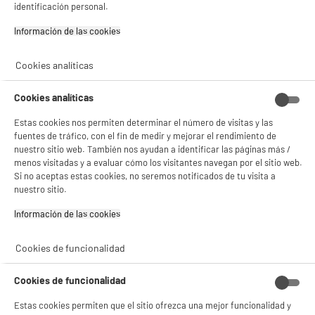
identificación personal.
¡Buena visita!
Información de las cookies‎
✔ ACEPTAR TODAS
BY ELECTRODEPOT
Cookies analíticas
Grill COSYLIFE CL-GV20T
Gestionar cookies
Número de personas : 3
Cookies analíticas
Potencia (W) : 1800 W
Placas extraíbles : No
Estas cookies nos permiten determinar el número de visitas y las
39
€
96
fuentes de tráfico, con el fin de medir y mejorar el rendimiento de
nuestro sitio web. También nos ayudan a identificar las páginas más /
★★★★★
★★★★★
menos visitadas y a evaluar cómo los visitantes navegan por el sitio web.
4.6
/5
(
113
)
Si no aceptas estas cookies, no seremos notificados de tu visita a
nuestro sitio.
compare_product
Información de las cookies‎
Cookies de funcionalidad
PRECIO IMBATIBLE
Grill HIGH ONE HO-GV2 750W 23x14,5cm rojo
Cookies de funcionalidad
Número de personas : 2
Estas cookies permiten que el sitio ofrezca una mejor funcionalidad y
Potencia (W) : 750 W