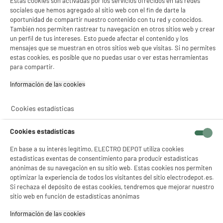
Estas cookies son activadas por los servicios ofrecidos en las redes
distintas referencias.
sociales que hemos agregado al sitio web con el fin de darte la
oportunidad de compartir nuestro contenido con tu red y conocidos.
Clases y tipos de grill baratos que te
También nos permiten rastrear tu navegación en otros sitios web y crear
un perfil de tus intereses. Esto puede afectar el contenido y los
recomendamos
mensajes que se muestran en otros sitios web que visitas. Si no permites
estas cookies, es posible que no puedas usar o ver estas herramientas
Descubre los mejores tipos de grill y además muy económicos que tenemos para
para compartir.
ti. Te ofrecemos una selección de grills asequibles y de calidad para satisfacer tus
necesidades culinarias. Explora entre nuestra gran variedad de opciones de grills
Información de las cookies‎
eléctricos portátiles. Y si prefieres el sabor ahumado a la parrilla, también puedes
probar nuestras
barbacoas de gas y eléctricas
.
Cookies estadísticas
Nuestras clases recomendadas te ayudarán a encontrar el grill perfecto que se
ajuste a tu presupuesto y preferencias:
Cookies estadísticas
Grill para carne
En base a su interés legítimo, ELECTRO DEPOT utiliza cookies
Si eres amante de la carne a la parrilla, te recomendamos nuestros grills
estadísticas exentas de consentimiento para producir estadísticas
especializados en carnes. Están diseñados para proporcionar el calor perfecto
anónimas de su navegación en su sitio web. Estas cookies nos permiten
y obtener cocciones jugosas y sabrosas.
optimizar la experiencia de todos los visitantes del sitio electrodepot.es.
Grill convencional
Si rechaza el depósito de estas cookies, tendremos que mejorar nuestro
sitio web en función de estadísticas anónimas
Por otro lado, si buscas una opción más versátil, nuestros modelos
convencionales son ideales para cocinar una amplia variedad de alimentos,
Información de las cookies‎
incluyendo vegetales y mariscos.