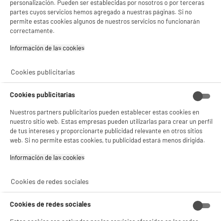
personalización. Pueden ser establecidas por nosotros o por terceras
Placas extraíbles : No
partes cuyos servicios hemos agregado a nuestras páginas. Si no
14
€
96
permite estas cookies algunos de nuestros servicios no funcionarán
correctamente.
★★★★★
★★★★★
4.4
/5
(
83
)
Información de las cookies‎
compare_product
Cookies publicitarias
Cookies publicitarias
Nuestros partners publicitarios pueden establecer estas cookies en
Las mejores ofertas para comprar grills
nuestro sitio web. Estas empresas pueden utilizarlas para crear un perfil
de tus intereses y proporcionarte publicidad relevante en otros sitios
para cocinar a la plancha, a precios
web. Si no permite estas cookies, tu publicidad estará menos dirigida.
increíbles
Información de las cookies‎
Encuentra el complemento perfecto para tus reuniones al aire libre y disfruta de
Cookies de redes sociales
comer sano con todo el sabor ahumado. Descubre nuestra amplia gama de grills
que tenemos a tu disposición.
Aprovecha nuestras promociones y descuentos exclusivos para llevar tu
Cookies de redes sociales
experiencia de cocina a la plancha al siguiente nivel.
Te ofrecemos una gran variedad en prestaciones y características entre nuestras