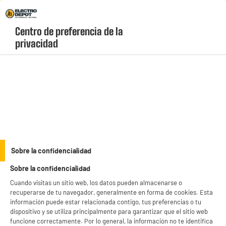
Envio Gratis +99€ y Recogida Gratis en tienda 1h
Centro de preferencia de la 
geolocation-header-icon-text
header-
Carrito
privacidad
Menú
login-
account
Grill barato
(3 produits)
Descubre nuestra amplia selección de grills en ELECTRO DEPOT.
Cocina fácil y rápido con un solo aparato. Variedad de modelos,
marcas y precios.
see_more_label
Sobre la confidencialidad
Sobre la confidencialidad
Cuando visitas un sitio web, los datos pueden almacenarse o
recuperarse de tu navegador, generalmente en forma de cookies. Esta
información puede estar relacionada contigo, tus preferencias o tu
dispositivo y se utiliza principalmente para garantizar que el sitio web
funcione correctamente. Por lo general, la información no te identifica