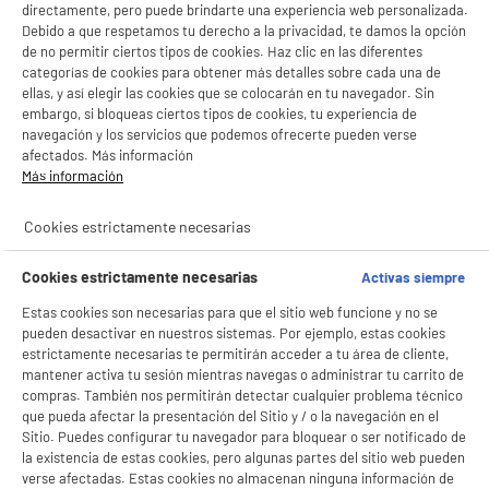
directamente, pero puede brindarte una experiencia web personalizada.
Debido a que respetamos tu derecho a la privacidad, te damos la opción
de no permitir ciertos tipos de cookies. Haz clic en las diferentes
categorías de cookies para obtener más detalles sobre cada una de
ellas, y así elegir las cookies que se colocarán en tu navegador. Sin
productItem_availability_txt-
embargo, si bloqueas ciertos tipos de cookies, tu experiencia de
productItem__availability-
current-store
navegación y los servicios que podemos ofrecerte pueden verse
change-btn
LEGANÉS, MADRID
afectados. Más información
Más información
product_list_sticky_button_Filter
product_list_stic
Cookies estrictamente necesarias
BIENVENIDO a ELECTRO
Rechazar todas
DEPOT
Cookies estrictamente necesarias
Activas siempre
Grill 2en1 2600w TAURUS BISTRO
Con el fin de mejorar tu experiencia, y tras tu consentimiento, ELECTRO DEPOT
Número de personas : 3
Estas cookies son necesarias para que el sitio web funcione y no se
y sus socios utilizan cookies que procesan tus datos personales para:
Potencia (W) : 2600 W
pueden desactivar en nuestros sistemas. Por ejemplo, estas cookies
- compartir contenido adaptado a tus preferencias
estrictamente necesarias te permitirán acceder a tu área de cliente,
Placas extraíbles : Sí
- ofrecer publicidad y comunicaciones personalizadas
mantener activa tu sesión mientras navegas o administrar tu carrito de
- facilitar el intercambio de contenido en las redes sociales
59
€
96
★★★★★
★★★★★
- analizar el tráfico en nuestro sitio web Consulta la política de cookies.
compras. También nos permitirán detectar cualquier problema técnico
Consulta la política de cookies.
.
que pueda afectar la presentación del Sitio y / o la navegación en el
5
/5
(
1
)
Sitio. Puedes configurar tu navegador para bloquear o ser notificado de
Si aceptas, la experiencia será aún mejor. Si no acepta, se utilizarán cookies
la existencia de estas cookies, pero algunas partes del sitio web pueden
compare_product
estadísticas anónimas basadas en tu navegación. Puedes oponerte a su uso
verse afectadas. Estas cookies no almacenan ninguna información de
gestionando sus cookies.