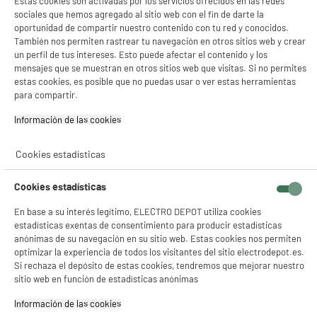
Estas cookies son activadas por los servicios ofrecidos en las redes
sociales que hemos agregado al sitio web con el fin de darte la
Gestionar cookies
oportunidad de compartir nuestro contenido con tu red y conocidos.
También nos permiten rastrear tu navegación en otros sitios web y crear
un perfil de tus intereses. Esto puede afectar el contenido y los
PRECIO IMBATIBLE
mensajes que se muestran en otros sitios web que visitas. Si no permites
estas cookies, es posible que no puedas usar o ver estas herramientas
Lavavajillas 60cm, 12 servicios, clase C, Blanco
A
C
para compartir.
con Apertura Automática de Puerta, HIGH ONE
G
Número de Servicios : 12
Información de las cookies‎
Apertura de la puerta : Activ' door (apertura
automática al finalizar el programa)
Nivel sonoro (dB) : 47
Cookies estadísticas
219
€
96
★★★★★
★★★★★
Cookies estadísticas
4.6
/5
(
31
)
Pago a
plazos
En base a su interés legítimo, ELECTRO DEPOT utiliza cookies
compare_product
estadísticas exentas de consentimiento para producir estadísticas
anónimas de su navegación en su sitio web. Estas cookies nos permiten
optimizar la experiencia de todos los visitantes del sitio electrodepot.es.
Si rechaza el depósito de estas cookies, tendremos que mejorar nuestro
sitio web en función de estadísticas anónimas
Información de las cookies‎
PRECIO IMBATIBLE