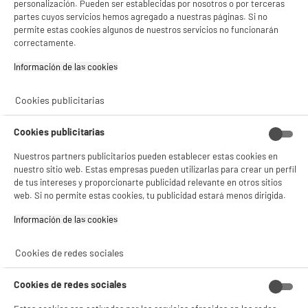
personalización. Pueden ser establecidas por nosotros o por terceras
Velocidad de centrifugado : 1000 t
partes cuyos servicios hemos agregado a nuestras páginas. Si no
169
€
96
permite estas cookies algunos de nuestros servicios no funcionarán
★★★★★
★★★★★
correctamente.
Pago a
plazos
4.6
/5
(
93
)
Información de las cookies‎
compare_product
Cookies publicitarias
BIENVENIDO a ELECTRO
Rechazar todas
DEPOT
Cookies publicitarias
Con el fin de mejorar tu experiencia, y tras tu consentimiento, ELECTRO DEPOT
PRECIO IMBATIBLE
Nuestros partners publicitarios pueden establecer estas cookies en
y sus socios utilizan cookies que procesan tus datos personales para:
nuestro sitio web. Estas empresas pueden utilizarlas para crear un perfil
Congelador Top 88L, clase D, 3 cajones, HIGH
- compartir contenido adaptado a tus preferencias
A
D
ONE
de tus intereses y proporcionarte publicidad relevante en otros sitios
- ofrecer publicidad y comunicaciones personalizadas
G
web. Si no permite estas cookies, tu publicidad estará menos dirigida.
- facilitar el intercambio de contenido en las redes sociales
Volumen útil (L) : 86 L
- analizar el tráfico en nuestro sitio web Consulta la política de cookies.
Tipo de frio : Estático
Información de las cookies‎
Consulta la política de cookies.
.
Descongelación : Sí, manual
139
Si aceptas, la experiencia será aún mejor. Si no acepta, se utilizarán cookies
€
96
Cookies de redes sociales
estadísticas anónimas basadas en tu navegación. Puedes oponerte a su uso
★★★★★
★★★★★
Pago a
plazos
gestionando sus cookies.
4.2
/5
(
11
)
¡Buena visita!
Cookies de redes sociales
compare_product
✔ ACEPTAR TODAS