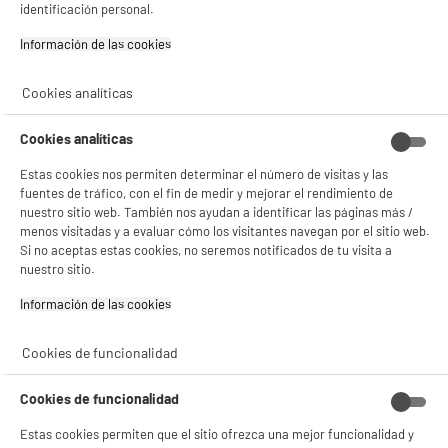
identificación personal.
Información de las cookies‎
PRECIO IMBATIBLE
Mini nevera 93 Litros Blanco Bajo Encimera
A
D
Cookies analíticas
Capacidad : 93 L
G
Tipo de frio : Estático
Número de personas : 1
Cookies analíticas
99
€
96
Estas cookies nos permiten determinar el número de visitas y las
fuentes de tráfico, con el fin de medir y mejorar el rendimiento de
Pago a
plazos
★★★★★
★★★★★
nuestro sitio web. También nos ayudan a identificar las páginas más /
4.5
/5
(
36
)
menos visitadas y a evaluar cómo los visitantes navegan por el sitio web.
Si no aceptas estas cookies, no seremos notificados de tu visita a
compare_product
nuestro sitio.
Información de las cookies‎
Cookies de funcionalidad
PRECIO IMBATIBLE
Lavadora carga frontal 5kg, 1000rpm, clase B,
A
B
HIGH ONE WF 510 B W566C
Cookies de funcionalidad
G
Clase energética : B
Estas cookies permiten que el sitio ofrezca una mejor funcionalidad y
Capacidad lavado : 5 kg