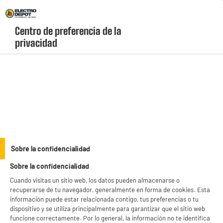
Envio Gratis +99€ y Recogida Gratis en tienda 1h
Centro de preferencia de la 
geolocation-header-icon-text
header-
Carrito
privacidad
Menú
login-
account
Cocina
(84 produits)
Sobre la confidencialidad
Sobre la confidencialidad
Esenciales a precios imbatibles
Cuando visitas un sitio web, los datos pueden almacenarse o
Gran Electrodoméstico
Cocina
recuperarse de tu navegador, generalmente en forma de cookies. Esta
información puede estar relacionada contigo, tus preferencias o tu
Imagen y Sonido
Hogar y Belleza
dispositivo y se utiliza principalmente para garantizar que el sitio web
funcione correctamente. Por lo general, la información no te identifica