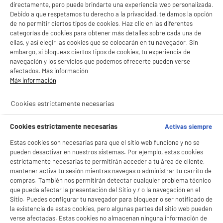
directamente, pero puede brindarte una experiencia web personalizada.
Debido a que respetamos tu derecho a la privacidad, te damos la opción
de no permitir ciertos tipos de cookies. Haz clic en las diferentes
productItem_availability_txt-
productItem__availability-
categorías de cookies para obtener más detalles sobre cada una de
current-store
change-btn
ellas, y así elegir las cookies que se colocarán en tu navegador. Sin
LEGANÉS, MADRID
embargo, si bloqueas ciertos tipos de cookies, tu experiencia de
navegación y los servicios que podemos ofrecerte pueden verse
product_list_sticky_button_Filter
product_list_stic
afectados. Más información
Más información
PRECIO IMBATIBLE
Cookies estrictamente necesarias
Microondas monofunción 20L, 5 niveles de
potencia, 700w, blanco, HIGH ONE
Cookies estrictamente necesarias
Activas siempre
Tipo : Monofunción
Capacidad : 20 L
Estas cookies son necesarias para que el sitio web funcione y no se
Potencia del microondas (W) : 700 W
pueden desactivar en nuestros sistemas. Por ejemplo, estas cookies
estrictamente necesarias te permitirán acceder a tu área de cliente,
37
€
96
mantener activa tu sesión mientras navegas o administrar tu carrito de
★★★★★
★★★★★
compras. También nos permitirán detectar cualquier problema técnico
4.5
/5
(
2295
)
que pueda afectar la presentación del Sitio y / o la navegación en el
Sitio. Puedes configurar tu navegador para bloquear o ser notificado de
compare_product
la existencia de estas cookies, pero algunas partes del sitio web pueden
verse afectadas. Estas cookies no almacenan ninguna información de