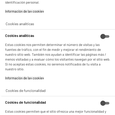
Con el fin de mejorar tu experiencia, y tras tu consentimiento, ELECTRO DEPOT
identificación personal.
Tamaño (m²) :
y sus socios utilizan cookies que procesan tus datos personales para:
Zonas de limpieza : Fondo
- compartir contenido adaptado a tus preferencias
Información de las cookies‎
- ofrecer publicidad y comunicaciones personalizadas
49
€
85
★★★★★
★★★★★
- facilitar el intercambio de contenido en las redes sociales
4.6
/5
(
24
)
- analizar el tráfico en nuestro sitio web Consulta la política de cookies.
Cookies analíticas
Consulta la política de cookies.
.
compare_product
Cookies analíticas
Si aceptas, la experiencia será aún mejor. Si no acepta, se utilizarán cookies
estadísticas anónimas basadas en tu navegación. Puedes oponerte a su uso
Estas cookies nos permiten determinar el número de visitas y las
gestionando sus cookies.
fuentes de tráfico, con el fin de medir y mejorar el rendimiento de
¡Buena visita!
nuestro sitio web. También nos ayudan a identificar las páginas más /
menos visitadas y a evaluar cómo los visitantes navegan por el sitio web.
✔ ACEPTAR TODAS
ELECTROCHOLLOS
Si no aceptas estas cookies, no seremos notificados de tu visita a
Robot de piscina NEOLIUM Y10
nuestro sitio.
Gestionar cookies
Tipo de piscina ideal : En superficie
Tamaño (m²) : 100 m²
Información de las cookies‎
Zonas de limpieza : Fondo
89
€
54
Cookies de funcionalidad
★★★★★
★★★★★
Cookies de funcionalidad
5
/5
(
1
)
Estas cookies permiten que el sitio ofrezca una mejor funcionalidad y
compare_product