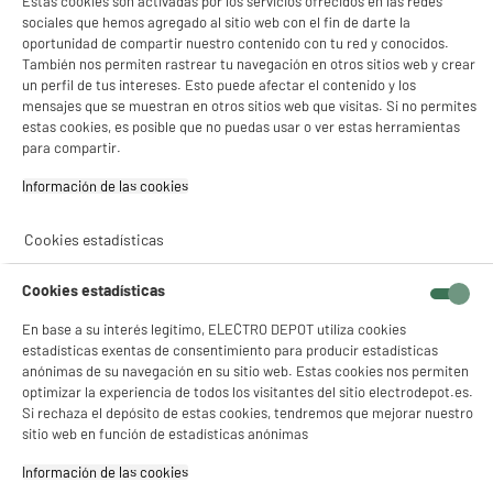
19
Estas cookies son activadas por los servicios ofrecidos en las redes
sociales que hemos agregado al sitio web con el fin de darte la
oportunidad de compartir nuestro contenido con tu red y conocidos.
También nos permiten rastrear tu navegación en otros sitios web y crear
un perfil de tus intereses. Esto puede afectar el contenido y los
★★★★★
★★★★★
mensajes que se muestran en otros sitios web que visitas. Si no permites
4.5
/5
(
23
)
estas cookies, es posible que no puedas usar o ver estas herramientas
para compartir.
compare_product
Información de las cookies‎
Cookies estadísticas
ELECTROCHOLLOS
Filtros para Fuente de Agua Mascotas PAWZZ
Cookies estadísticas
2,5L Paquete de 3 Unidades
5
€
94
En base a su interés legítimo, ELECTRO DEPOT utiliza cookies
estadísticas exentas de consentimiento para producir estadísticas
anónimas de su navegación en su sitio web. Estas cookies nos permiten
optimizar la experiencia de todos los visitantes del sitio electrodepot.es.
★★★★★
★★★★★
Si rechaza el depósito de estas cookies, tendremos que mejorar nuestro
sitio web en función de estadísticas anónimas
4.7
/5
(
3
)
Información de las cookies‎
compare_product