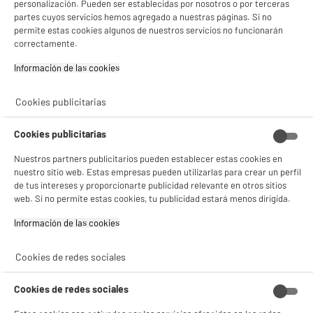
personalización. Pueden ser establecidas por nosotros o por terceras
partes cuyos servicios hemos agregado a nuestras páginas. Si no
permite estas cookies algunos de nuestros servicios no funcionarán
correctamente.
ELECTROCHOLLOS
Información de las cookies‎
Dispensador Auto croquetas PAWZZ Gatos y
Perros pequeños 4L con cámara Nocturna
Detección de movimiento Altavoz, App de
Cookies publicitarias
control
69
€
94
Cookies publicitarias
Nuestros partners publicitarios pueden establecer estas cookies en
★★★★★
★★★★★
nuestro sitio web. Estas empresas pueden utilizarlas para crear un perfil
4.6
/5
(
30
)
de tus intereses y proporcionarte publicidad relevante en otros sitios
web. Si no permite estas cookies, tu publicidad estará menos dirigida.
compare_product
Información de las cookies‎
Cookies de redes sociales
ELECTROCHOLLOS
Fuente de Agua para Mascotas PAWZZ 2,5L
Cookies de redes sociales
Filtro Carbón Activo Silenciosa
€
94