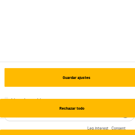
Envío a domicilio: 3 - 5 días laborables
ESTAMOS EN CONTACTO
¡DESCARGA NUESTRA APP!
¡SUSCRÍBETE A NUESTRA NEWSLETTER!
Guardar ajustes
OK
¡SÍGUENOS EN REDES!
Lista de cookies
Rechazar todo
¿NECESITAS AYUDA?
Leg.Interest
Consent