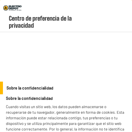
Envio Gratis +99€ y Recogida Gratis en tienda 1h
Centro de preferencia de la 
geolocation-header-icon-text
header-
Carrito
privacidad
Menú
login-
account
JARDIN, EXTERIORES
(12 produits)
Consigue los mejores electrochollos en
electrodomésticos de jardín y
exteriores
y pon a punto tu hogar para el buen tiempo sin gastar de más.
Equípate con tecnología de exterior de alta durabilidad, fácil de utilizar y con la
see_more_label
Sobre la confidencialidad
mejor relación calidad-precio para disfrutar de tu terraza. Haz tu pedido ahora
mediante nuestro sistema de pago seguro, disfruta de total garantía y estrénalo
Sobre la confidencialidad
hoy mismo gracias al servicio Click&Collect.
productItem_availability_txt-
productItem__availability-
Cuando visitas un sitio web, los datos pueden almacenarse o
current-store
change-btn
recuperarse de tu navegador, generalmente en forma de cookies. Esta
LEGANÉS, MADRID
información puede estar relacionada contigo, tus preferencias o tu
dispositivo y se utiliza principalmente para garantizar que el sitio web
product_list_sticky_button_Filter
product_list_stic
funcione correctamente. Por lo general, la información no te identifica