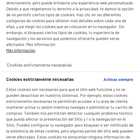
directamente, pero puede brindarte una experiencia web personalizada.
Debido a que respetamos tu derecho a la privacidad, te damos la opción
de no permitir ciertos tipos de cookies. Haz clic en las diferentes
categorías de cookies para obtener más detalles sobre cada una de
Robot Limpiafondos Inalámbrico AIPER Scuba SE
80m2 autonomía de 90min Filtro 2L
ellas, y así elegir las cookies que se colocarán en tu navegador. Sin
embargo, si bloqueas ciertos tipos de cookies, tu experiencia de
Tipo de piscina ideal : En superficie
navegación y los servicios que podemos ofrecerte pueden verse
Tamaño (m²) : 80 m²
afectados. Más información
Zonas de limpieza : Fondo
Más información
★★★★★
★★★★★
139
€
96
4.3
/5
(
53
)
Pago a
plazos
Cookies estrictamente necesarias
compare_product
Cookies estrictamente necesarias
Activas siempre
Estas cookies son necesarias para que el sitio web funcione y no se
pueden desactivar en nuestros sistemas. Por ejemplo, estas cookies
estrictamente necesarias te permitirán acceder a tu área de cliente,
mantener activa tu sesión mientras navegas o administrar tu carrito de
compras. También nos permitirán detectar cualquier problema técnico
ELECTROCHOLLOS
que pueda afectar la presentación del Sitio y / o la navegación en el
Aspiradora Escoba SANEO Recargable
BIENVENIDO a ELECTRO
Rechazar todas
Sitio. Puedes configurar tu navegador para bloquear o ser notificado de
Limpiafondos para Escaleras Piscina y Spa
la existencia de estas cookies, pero algunas partes del sitio web pueden
Limpiafondos
DEPOT
verse afectadas. Estas cookies no almacenan ninguna información de
Tipo de piscina ideal :