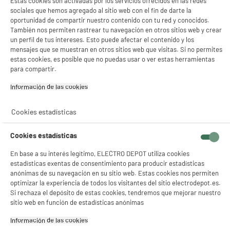
Estas cookies son activadas por los servicios ofrecidos en las redes
sociales que hemos agregado al sitio web con el fin de darte la
oportunidad de compartir nuestro contenido con tu red y conocidos.
También nos permiten rastrear tu navegación en otros sitios web y crear
un perfil de tus intereses. Esto puede afectar el contenido y los
mensajes que se muestran en otros sitios web que visitas. Si no permites
estas cookies, es posible que no puedas usar o ver estas herramientas
para compartir.
Información de las cookies‎
DAR MI OPINIÓN, ¿CUÁL ES EL PUNTO?
Cookies estadísticas
En Electrodepot, damos mucha importancia a tu opinión
para satisfacerte mejor cada día. Estudiamos los avisos
Cookies estadísticas
publicados para mejorar continuamente nuestros
En base a su interés legítimo, ELECTRO DEPOT utiliza cookies
productos y nuestro sitio web. Por ejemplo, si vemos que
estadísticas exentas de consentimiento para producir estadísticas
surge una pregunta varias veces sobre un producto,
anónimas de su navegación en su sitio web. Estas cookies nos permiten
modificamos la hoja de datos para que esta información se
optimizar la experiencia de todos los visitantes del sitio electrodepot.es.
agregue y sea claramente visible.
Si rechaza el depósito de estas cookies, tendremos que mejorar nuestro
sitio web en función de estadísticas anónimas
¿SABÍAS QUE?
Información de las cookies‎