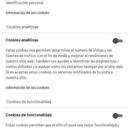
- analizar el tráfico en nuestro sitio web Consulta la política de cookies.
identificación personal.
Consulta la política de cookies.
.
Información de las cookies‎
Si aceptas, la experiencia será aún mejor. Si no acepta, se utilizarán cookies
estadísticas anónimas basadas en tu navegación. Puedes oponerte a su uso
Cookies analíticas
gestionando sus cookies.
¡Buena visita!
Cookies analíticas
✔ ACEPTAR TODAS
Estas cookies nos permiten determinar el número de visitas y las
Gestionar cookies
fuentes de tráfico, con el fin de medir y mejorar el rendimiento de
nuestro sitio web. También nos ayudan a identificar las páginas más /
menos visitadas y a evaluar cómo los visitantes navegan por el sitio web.
Si no aceptas estas cookies, no seremos notificados de tu visita a
nuestro sitio.
Información de las cookies‎
Cookies de funcionalidad
Cookies de funcionalidad
Estas cookies permiten que el sitio ofrezca una mejor funcionalidad y