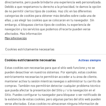
directamente, pero puede brindarte una experiencia web personalizada.
Debido a que respetamos tu derecho a la privacidad, te damos la opción
de no permitir ciertos tipos de cookies. Haz clic en las diferentes
Gracias por su confianza en la elección de
categorías de cookies para obtener más detalles sobre cada una de
ELECTRO DEPOT. Para ir más lejos, ¿qué nos
ellas, y así elegir las cookies que se colocarán en tu navegador. Sin
embargo, si bloqueas ciertos tipos de cookies, tu experiencia de
podrías compartir de tu experiencia?
navegación y los servicios que podemos ofrecerte pueden verse
Al compartir su experiencia, puede ayudarnos
afectados. Más información
a encontrar formas de mejorar y puede ayudar
Más información
a otros consumidores a tomar la decisión
correcta. De antemano, gracias por ellos y
Cookies estrictamente necesarias
gracias por ayudarnos a mejorar!
Cookies estrictamente necesarias
Activas siempre
Estas cookies son necesarias para que el sitio web funcione y no se
pueden desactivar en nuestros sistemas. Por ejemplo, estas cookies
BIENVENIDO a ELECTRO
Rechazar todas
estrictamente necesarias te permitirán acceder a tu área de cliente,
DEPOT
mantener activa tu sesión mientras navegas o administrar tu carrito de
compras. También nos permitirán detectar cualquier problema técnico
Con el fin de mejorar tu experiencia, y tras tu consentimiento, ELECTRO DEPOT
que pueda afectar la presentación del Sitio y / o la navegación en el
y sus socios utilizan cookies que procesan tus datos personales para:
Sitio. Puedes configurar tu navegador para bloquear o ser notificado de
- compartir contenido adaptado a tus preferencias
la existencia de estas cookies, pero algunas partes del sitio web pueden
- ofrecer publicidad y comunicaciones personalizadas
verse afectadas. Estas cookies no almacenan ninguna información de
- facilitar el intercambio de contenido en las redes sociales