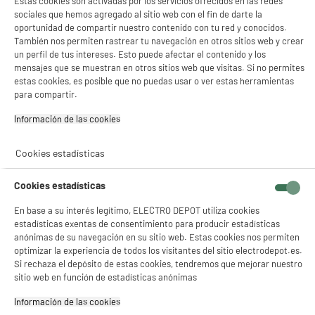
D
Estas cookies son activadas por los servicios ofrecidos en las redes
WiFi Gris Android Batería 5100mAh
sociales que hemos agregado al sitio web con el fin de darte la
Potencia del procesador : 2 GHz
oportunidad de compartir nuestro contenido con tu red y conocidos.
Memoria RAM : 4 Go
También nos permiten rastrear tu navegación en otros sitios web y crear
Memoria interna (Gb) : 64 Go
un perfil de tus intereses. Esto puede afectar el contenido y los
mensajes que se muestran en otros sitios web que visitas. Si no permites
139
€
96
estas cookies, es posible que no puedas usar o ver estas herramientas
★★★★★
★★★★★
Pago a
plazos
para compartir.
4.7
/5
(
69
)
Información de las cookies‎
compare_product
Cookies estadísticas
Cookies estadísticas
En base a su interés legítimo, ELECTRO DEPOT utiliza cookies
Tablet SAMSUNG Galaxy Tab A11+ de 11" con Wi-
estadísticas exentas de consentimiento para producir estadísticas
Fi, 6 GB de RAM y 128 GB de almacenamiento
anónimas de su navegación en su sitio web. Estas cookies nos permiten
(gris)
optimizar la experiencia de todos los visitantes del sitio electrodepot.es.
Potencia del procesador : 2,5 GHz
Si rechaza el depósito de estas cookies, tendremos que mejorar nuestro
Memoria RAM : 6 Go
sitio web en función de estadísticas anónimas
Memoria interna (Gb) : 128 Go
compare_product
Información de las cookies‎
219
€
96