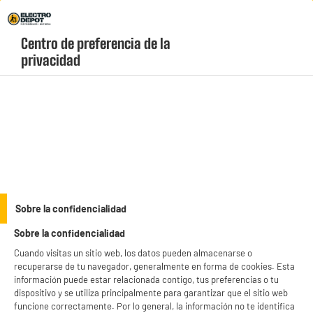
Envio Gratis +99€ y Recogida Gratis en tienda 1h
Centro de preferencia de la 
geolocation-header-icon-text
header-
Carrito
privacidad
Menú
login-
account
Tablets baratas
(12 produits)
Trabaja, estudia o diviértete en cualquier lugar al precio más bajo con nuestras
tablets baratas.
Encuentra modelos con gran autonomía y pantalla HD con
recogida
GRATIS en tienda en 1h.
see_more_label
Sobre la confidencialidad
Sobre la confidencialidad
Cuando visitas un sitio web, los datos pueden almacenarse o
LENOVO
SAMSUNG
recuperarse de tu navegador, generalmente en forma de cookies. Esta
información puede estar relacionada contigo, tus preferencias o tu
productItem_availability_txt-
dispositivo y se utiliza principalmente para garantizar que el sitio web
productItem__availability-
current-store
funcione correctamente. Por lo general, la información no te identifica
change-btn