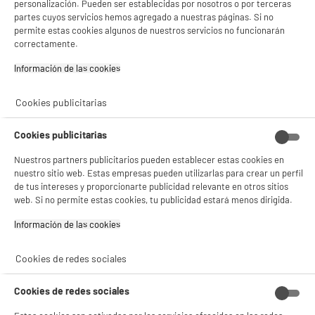
personalización. Pueden ser establecidas por nosotros o por terceras
partes cuyos servicios hemos agregado a nuestras páginas. Si no
compare_product
permite estas cookies algunos de nuestros servicios no funcionarán
correctamente.
Información de las cookies‎
Tablet XIAOMI 11"BUNDLERED MI PAD2 4/128+WIN
Cookies publicitarias
Potencia del procesador : 2,2 GHz
Memoria RAM : 4 Go
Cookies publicitarias
Memoria interna (Gb) : 128 Go
244
Nuestros partners publicitarios pueden establecer estas cookies en
€
96
★★★★★
★★★★★
nuestro sitio web. Estas empresas pueden utilizarlas para crear un perfil
2
/5
(
1
)
Pago a
plazos
de tus intereses y proporcionarte publicidad relevante en otros sitios
web. Si no permite estas cookies, tu publicidad estará menos dirigida.
compare_product
Información de las cookies‎
Cookies de redes sociales
Cookies de redes sociales
ELECTROCHOLLOS
Tablet LENOVO Tab M10 G3 10.1" Full HD 4GB 64GB