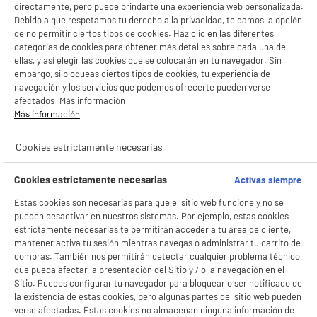
LEGANÉS, MADRID
directamente, pero puede brindarte una experiencia web personalizada.
Debido a que respetamos tu derecho a la privacidad, te damos la opción
product_list_sticky_button_Filter
product_list_stic
de no permitir ciertos tipos de cookies. Haz clic en las diferentes
categorías de cookies para obtener más detalles sobre cada una de
ellas, y así elegir las cookies que se colocarán en tu navegador. Sin
embargo, si bloqueas ciertos tipos de cookies, tu experiencia de
E
navegación y los servicios que podemos ofrecerte pueden verse
Tablet LENOVO 11"IDEATAB-8/128/2K+pen
afectados. Más información
Potencia del procesador : 2,4 GHz
Más información
Memoria RAM : 8 Go
Memoria interna (Gb) : 128 Go
Cookies estrictamente necesarias
198
€
96
★★★★★
★★★★★
Cookies estrictamente necesarias
Activas siempre
4.7
/5
(
74
)
Pago a
plazos
Estas cookies son necesarias para que el sitio web funcione y no se
compare_product
pueden desactivar en nuestros sistemas. Por ejemplo, estas cookies
estrictamente necesarias te permitirán acceder a tu área de cliente,
mantener activa tu sesión mientras navegas o administrar tu carrito de
compras. También nos permitirán detectar cualquier problema técnico
que pueda afectar la presentación del Sitio y / o la navegación en el
Sitio. Puedes configurar tu navegador para bloquear o ser notificado de
la existencia de estas cookies, pero algunas partes del sitio web pueden
Tablet XIAOMI 11" REDMIPAD2 4/128 Gris
verse afectadas. Estas cookies no almacenan ninguna información de