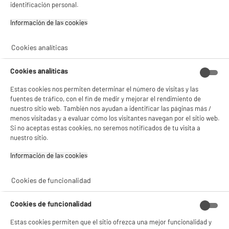
BIENVENIDO a ELECTRO
Rechazar todas
identificación personal.
Potencia del procesador : 2,2 GHz
Memoria RAM : 4 Go
DEPOT
Información de las cookies‎
Memoria interna (Gb) : 128 Go
Con el fin de mejorar tu experiencia, y tras tu consentimiento, ELECTRO DEPOT
159
€
96
y sus socios utilizan cookies que procesan tus datos personales para:
Cookies analíticas
- compartir contenido adaptado a tus preferencias
compare_product
Pago a
plazos
- ofrecer publicidad y comunicaciones personalizadas
- facilitar el intercambio de contenido en las redes sociales
Cookies analíticas
- analizar el tráfico en nuestro sitio web Consulta la política de cookies.
Consulta la política de cookies.
.
Estas cookies nos permiten determinar el número de visitas y las
fuentes de tráfico, con el fin de medir y mejorar el rendimiento de
Si aceptas, la experiencia será aún mejor. Si no acepta, se utilizarán cookies
nuestro sitio web. También nos ayudan a identificar las páginas más /
estadísticas anónimas basadas en tu navegación. Puedes oponerte a su uso
menos visitadas y a evaluar cómo los visitantes navegan por el sitio web.
gestionando sus cookies.
Si no aceptas estas cookies, no seremos notificados de tu visita a
¡Buena visita!
ELECTROCHOLLOS
nuestro sitio.
Tablet DANEW 10" Dslide 117 3/32Gb
✔ ACEPTAR TODAS
Información de las cookies‎
Potencia del procesador : 1,8 GHz
Memoria RAM : 3 Go
Gestionar cookies
Cookies de funcionalidad
Memoria interna (Gb) : 32 Go
59
€
94
Cookies de funcionalidad
★★★★★
★★★★★
Estas cookies permiten que el sitio ofrezca una mejor funcionalidad y
1
/5
(
2
)