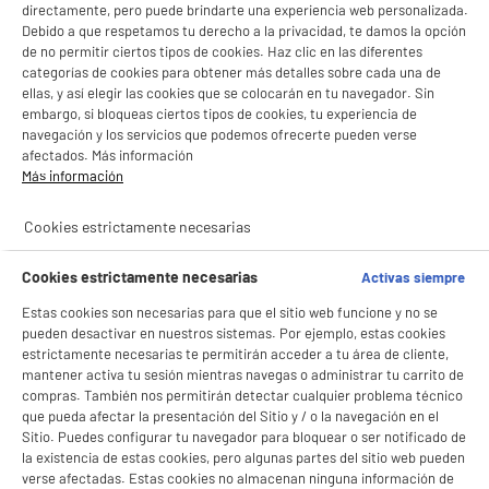
LEGANÉS, MADRID
directamente, pero puede brindarte una experiencia web personalizada.
Debido a que respetamos tu derecho a la privacidad, te damos la opción
product_list_sticky_button_Filter
product_list_stic
de no permitir ciertos tipos de cookies. Haz clic en las diferentes
categorías de cookies para obtener más detalles sobre cada una de
ellas, y así elegir las cookies que se colocarán en tu navegador. Sin
embargo, si bloqueas ciertos tipos de cookies, tu experiencia de
A
D
navegación y los servicios que podemos ofrecerte pueden verse
G
Televisión LED EDENWOOD 32" ED32V01HD-MM
afectados. Más información
HD Ready con Modo Monitor HDMI USB y
Más información
BIENVENIDO a ELECTRO
Rechazar todas
Altavoces
Pantalla : 81 cm
DEPOT
Cookies estrictamente necesarias
Smart TV : SmartTV
Con el fin de mejorar tu experiencia, y tras tu consentimiento, ELECTRO DEPOT
★★★★★
★★★★★
Tecnología : Led
y sus socios utilizan cookies que procesan tus datos personales para:
Cookies estrictamente necesarias
Activas siempre
4.5
/5
(
13
)
- compartir contenido adaptado a tus preferencias
114
€
96
- ofrecer publicidad y comunicaciones personalizadas
Estas cookies son necesarias para que el sitio web funcione y no se
compare_product
Pago a
plazos
- facilitar el intercambio de contenido en las redes sociales
pueden desactivar en nuestros sistemas. Por ejemplo, estas cookies
- analizar el tráfico en nuestro sitio web Consulta la política de cookies.
estrictamente necesarias te permitirán acceder a tu área de cliente,
Consulta la política de cookies.
.
mantener activa tu sesión mientras navegas o administrar tu carrito de
Si aceptas, la experiencia será aún mejor. Si no acepta, se utilizarán cookies
compras. También nos permitirán detectar cualquier problema técnico
estadísticas anónimas basadas en tu navegación. Puedes oponerte a su uso
que pueda afectar la presentación del Sitio y / o la navegación en el
gestionando sus cookies.
Sitio. Puedes configurar tu navegador para bloquear o ser notificado de
¡Buena visita!
la existencia de estas cookies, pero algunas partes del sitio web pueden
verse afectadas. Estas cookies no almacenan ninguna información de
A