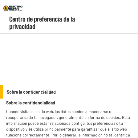
Envio Gratis +99€ y Recogida Gratis en tienda 1h
Centro de preferencia de la 
geolocation-header-icon-text
header-
Carrito
privacidad
Menú
login-
account
Televisores de 24 a 32 pulgadas baratos
(2 produits)
Encuentra tu
TV de 32 pulgadas barata
ideal para estancias pequeñas o
segundas residencias. Explora nuestro catálogo de Smart TV con conectividad
avanzada, Android TV o sistemas integrados al precio más bajo. ¡Ahorra con
see_more_label
Sobre la confidencialidad
nuestras ofertas y llévatela hoy con recogida gratis en tienda o envío rápido!
Sobre la confidencialidad
Cuando visitas un sitio web, los datos pueden almacenarse o
QLED
EDENWOOD
recuperarse de tu navegador, generalmente en forma de cookies. Esta
información puede estar relacionada contigo, tus preferencias o tu
productItem_availability_txt-
dispositivo y se utiliza principalmente para garantizar que el sitio web
productItem__availability-
current-store
funcione correctamente. Por lo general, la información no te identifica
change-btn