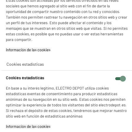
Estas cookies son activadas por los servicios ofrecidos en las redes
sociales que hemos agregado al sitio web con el fin de darte la
oportunidad de compartir nuestro contenido con tu red y conocidos.
El presupuesto domina la decisión final. Hoy en España encuentras opciones
excelentes por poco dinero. Los modelos básicos de 24 pulgadas arrancan en los
También nos permiten rastrear tu navegación en otros sitios web y crear
99 €
, ideales para presupuestos muy ajustados.
un perfil de tus intereses. Esto puede afectar el contenido y los
mensajes que se muestran en otros sitios web que visitas. Si no permites
Si prefieres una
Smart TV de 32 pulgadas
, el coste oscila entre los
130 € y los 199
estas cookies, es posible que no puedas usar o ver estas herramientas
€
. Superar la barrera de los 200 € carece de lógica en estas diagonales, a menos
para compartir.
que exijas un diseño exterior ultra premium.
Información de las cookies‎
Criterios clave para elegir tu TV sin
equivocarte
Cookies estadísticas
No mires solo la etiqueta del precio. Revisa estas especificaciones técnicas antes
Cookies estadísticas
de pagar. Elegir mal la conectividad o el sistema operativo frustra la experiencia
diaria.
En base a su interés legítimo, ELECTRO DEPOT utiliza cookies
¿Smart TV (WiFi/Bluetooth) o televisión clásica?
estadísticas exentas de consentimiento para producir estadísticas
anónimas de su navegación en su sitio web. Estas cookies nos permiten
Compra una
Smart TV
si consumes Netflix, YouTube o Prime Video a diario.
optimizar la experiencia de todos los visitantes del sitio electrodepot.es.
Sistemas como Android TV, Google TV o WebOS te garantizan acceso directo a
Si rechaza el depósito de estas cookies, tendremos que mejorar nuestro
todas las aplicaciones mediante WiFi.
sitio web en función de estadísticas anónimas
Si solo buscas ver la TDT tradicional o conectar una consola antigua, elige un
televisor básico. Son más económicos, arrancan más rápido y evitas sistemas
Información de las cookies‎
operativos lentos.