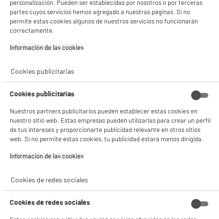
hoy?
personalización. Pueden ser establecidas por nosotros o por terceras
partes cuyos servicios hemos agregado a nuestras páginas. Si no
permite estas cookies algunos de nuestros servicios no funcionarán
Las pantallas gigantes dominan los catálogos. Sin embargo, los formatos
correctamente.
reducidos siguen siendo la mejor compra para estancias secundarias. Cubren
necesidades donde un panel enorme no tiene cabida logística ni sentido
Información de las cookies‎
económico.
Ideal para cocinas y dormitorios
Cookies publicitarias
Preparar la cena viendo las noticias o ver una serie desde la cama requiere un
equipo manejable. Un televisor de 24 o 32 pulgadas ofrece la distancia de
Cookies publicitarias
visionado perfecta para distancias cortas. Su bajo peso facilita además una
instalación rápida en
soportes de pared articulados
.
Nuestros partners publicitarios pueden establecer estas cookies en
La opción perfecta para autocaravanas (Conexión
nuestro sitio web. Estas empresas pueden utilizarlas para crear un perfil
12V)
de tus intereses y proporcionarte publicidad relevante en otros sitios
web. Si no permite estas cookies, tu publicidad estará menos dirigida.
¿Viajas sobre ruedas? Los televisores compactos son imprescindibles para el
camping. Busca modelos compatibles con
tomas de 12V
. Disfrutarás de tus
Información de las cookies‎
programas favoritos en tu furgoneta camper sin agotar la batería principal del
vehículo.
Cookies de redes sociales
Precios reales: ¿Cuánto cuestan los
televisores de 24 a 32 pulgadas
Cookies de redes sociales
baratos?