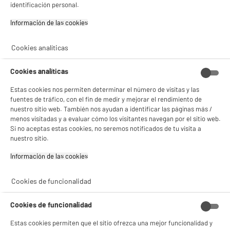
✔ ACEPTAR TODAS
F
identificación personal.
G
TCL Smart TV QLED 32" 32S41K HD Ready Smart
TV con Android TV HDR10 HDMI WiFi
Información de las cookies‎
Gestionar cookies
Pantalla : 81 cm
Smart TV : AndroidTV
Cookies analíticas
Tecnología : QLED
★★★★★
★★★★★
169
€
96
Cookies analíticas
4.5
/5
(
201
)
Pago a
plazos
Estas cookies nos permiten determinar el número de visitas y las
compare_product
fuentes de tráfico, con el fin de medir y mejorar el rendimiento de
nuestro sitio web. También nos ayudan a identificar las páginas más /
menos visitadas y a evaluar cómo los visitantes navegan por el sitio web.
Si no aceptas estas cookies, no seremos notificados de tu visita a
nuestro sitio.
Información de las cookies‎
¿Buscas equipar un espacio pequeño sin arruinarte? Los
televisores de 24 a 32
pulgadas baratos
son la solución perfecta. Son compactos, funcionales y se
Cookies de funcionalidad
adaptan a cualquier rincón. Descubre cómo elegir el modelo ideal para tus
necesidades reales.
Cookies de funcionalidad
¿Por qué comprar un televisor pequeño
Estas cookies permiten que el sitio ofrezca una mejor funcionalidad y