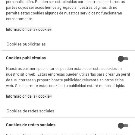
personalización. Pueden ser establecidas por nosotros o por terceras
partes cuyos servicios hemos agregado a nuestras páginas. Si no
BIENVENIDO a ELECTRO
Rechazar todas
permite estas cookies algunos de nuestros servicios no funcionarán
DEPOT
correctamente.
ELECTROCHOLLOS
Con el fin de mejorar tu experiencia, y tras tu consentimiento, ELECTRO DEPOT
Información de las cookies‎
Micro karaoke IKARAO SHELL 1
y sus socios utilizan cookies que procesan tus datos personales para:
Tipo : Micro
- compartir contenido adaptado a tus preferencias
- ofrecer publicidad y comunicaciones personalizadas
Cookies publicitarias
319
€
94
- facilitar el intercambio de contenido en las redes sociales
- analizar el tráfico en nuestro sitio web Consulta la política de cookies.
Pago a
plazos
Cookies publicitarias
Consulta la política de cookies.
.
Si aceptas, la experiencia será aún mejor. Si no acepta, se utilizarán cookies
Nuestros partners publicitarios pueden establecer estas cookies en
★★★★★
★★★★★
estadísticas anónimas basadas en tu navegación. Puedes oponerte a su uso
nuestro sitio web. Estas empresas pueden utilizarlas para crear un perfil
4.9
/5
(
8
)
gestionando sus cookies.
de tus intereses y proporcionarte publicidad relevante en otros sitios
¡Buena visita!
web. Si no permite estas cookies, tu publicidad estará menos dirigida.
compare_product
✔ ACEPTAR TODAS
Información de las cookies‎
Gestionar cookies
Cookies de redes sociales
Líquido para máquina de humo KOOL.STAR
denso 5 litros
Cookies de redes sociales
Tipo : Líquido