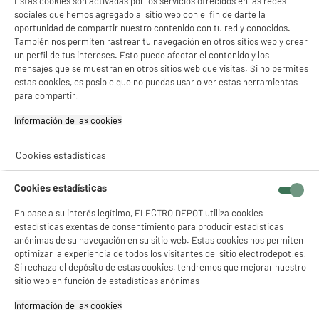
Estas cookies son activadas por los servicios ofrecidos en las redes
17
€
96
sociales que hemos agregado al sitio web con el fin de darte la
oportunidad de compartir nuestro contenido con tu red y conocidos.
★★★★★
★★★★★
También nos permiten rastrear tu navegación en otros sitios web y crear
4.5
/5
(
42
)
un perfil de tus intereses. Esto puede afectar el contenido y los
mensajes que se muestran en otros sitios web que visitas. Si no permites
compare_product
estas cookies, es posible que no puedas usar o ver estas herramientas
para compartir.
Información de las cookies‎
Mesa mezclas DJ PIONEER DDJ FLX2 USB
Cookies estadísticas
Tipo : Controlador USB
Número de salidas : 2
Cookies estadísticas
147
€
94
En base a su interés legítimo, ELECTRO DEPOT utiliza cookies
★★★★★
★★★★★
Pago a
plazos
estadísticas exentas de consentimiento para producir estadísticas
4.2
/5
(
12
)
anónimas de su navegación en su sitio web. Estas cookies nos permiten
optimizar la experiencia de todos los visitantes del sitio electrodepot.es.
compare_product
Si rechaza el depósito de estas cookies, tendremos que mejorar nuestro
sitio web en función de estadísticas anónimas
Información de las cookies‎