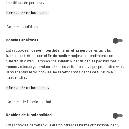
identificación personal.
Número de salidas : 5
309
€
96
Información de las cookies‎
★★★★★
★★★★★
4.7
/5
(
71
)
Pago a
plazos
Cookies analíticas
compare_product
Cookies analíticas
Estas cookies nos permiten determinar el número de visitas y las
fuentes de tráfico, con el fin de medir y mejorar el rendimiento de
nuestro sitio web. También nos ayudan a identificar las páginas más /
BY ELECTRODEPOT
menos visitadas y a evaluar cómo los visitantes navegan por el sitio web.
Si no aceptas estas cookies, no seremos notificados de tu visita a
Luces LED 9 RGB multihaces rotatorios
nuestro sitio.
EDENWOOD PARTY BAR
Tipo : Pack
Información de las cookies‎
99
€
96
Pago a
plazos
Cookies de funcionalidad
★★★★★
★★★★★
Cookies de funcionalidad
4.4
/5
(
37
)
Estas cookies permiten que el sitio ofrezca una mejor funcionalidad y
compare_product