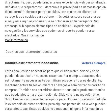
directamente, pero puede brindarte una experiencia web personalizada.
Debido a que respetamos tu derecho a la privacidad, te damos la opción
ELECTROCHOLLOS
de no permitir ciertos tipos de cookies. Haz clic en las diferentes
categorías de cookies para obtener más detalles sobre cada una de
Sistema DJ PIONEER DJ XDJ-RR Mesa de
Mezclas para Rekordbox con Doble Puerto USB
ellas, y así elegir las cookies que se colocarán en tu navegador. Sin
y Pantalla
embargo, si bloqueas ciertos tipos de cookies, tu experiencia de
navegación y los servicios que podemos ofrecerte pueden verse
Tipo : Sistema de DJ independiente para
Rekordbox DJ
afectados. Más información
Más información
Número de salidas : 6
1099
€
94
★★★★★
★★★★★
Cookies estrictamente necesarias
4.5
/5
(
12
)
Pago a
plazos
Cookies estrictamente necesarias
Activas siempre
compare_product
Estas cookies son necesarias para que el sitio web funcione y no se
pueden desactivar en nuestros sistemas. Por ejemplo, estas cookies
estrictamente necesarias te permitirán acceder a tu área de cliente,
mantener activa tu sesión mientras navegas o administrar tu carrito de
compras. También nos permitirán detectar cualquier problema técnico
que pueda afectar la presentación del Sitio y / o la navegación en el
Mesa mezclas DJ PIONEER DJ 2 canales
Sitio. Puedes configurar tu navegador para bloquear o ser notificado de
Controlador Smart Mixing Negro DDJ-FLX4
la existencia de estas cookies, pero algunas partes del sitio web pueden
verse afectadas. Estas cookies no almacenan ninguna información de
Tipo : Controlador USB