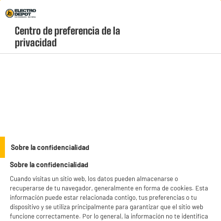
Envio Gratis +99€ y Recogida Gratis en tienda 1h
Centro de preferencia de la 
geolocation-header-icon-text
header-
Carrito
privacidad
Menú
login-
account
Accesorios DJ
(39 produits)
Encuentra los mejores
accesorios DJ baratos
en Electro Depot para equipar tus
sesiones. Descubre nuestro catálogo de maletas de transporte, fundas rígidas,
soportes para ordenador y cables de audio profesional al precio más bajo.
see_more_label
Sobre la confidencialidad
¡Envío rápido o recogida gratuita en tienda!
Sobre la confidencialidad
productItem_availability_txt-
productItem__availability-
Cuando visitas un sitio web, los datos pueden almacenarse o
current-store
change-btn
recuperarse de tu navegador, generalmente en forma de cookies. Esta
LEGANÉS, MADRID
información puede estar relacionada contigo, tus preferencias o tu
dispositivo y se utiliza principalmente para garantizar que el sitio web
product_list_sticky_button_Filter
product_list_stic
funcione correctamente. Por lo general, la información no te identifica