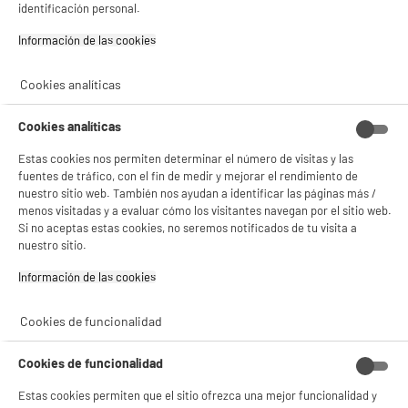
D
ONE CF 99 D W625C
identificación personal.
G
Gestionar cookies
Volumen útil (L) : 99 L
Información de las cookies‎
Tipo de frio : Estático
Descongelación : Sí, manual
Cookies analíticas
129
€
96
★★★★★
★★★★★
Pago a
plazos
Cookies analíticas
4.8
/5
(
32
)
Estas cookies nos permiten determinar el número de visitas y las
compare_product
fuentes de tráfico, con el fin de medir y mejorar el rendimiento de
nuestro sitio web. También nos ayudan a identificar las páginas más /
menos visitadas y a evaluar cómo los visitantes navegan por el sitio web.
Si no aceptas estas cookies, no seremos notificados de tu visita a
nuestro sitio.
BY ELECTRODEPOT
Información de las cookies‎
Congelador Horizontal Arcón VALBERG CF 198 D
A
D
W625C 198L Clase D Frío Estático
G
Volumen útil (L) : 198 L
Cookies de funcionalidad
Tipo de frio : Estático
Descongelación : Sí, manual
Cookies de funcionalidad
149
€
95
Estas cookies permiten que el sitio ofrezca una mejor funcionalidad y
★★★★★
★★★★★
Pago a
plazos