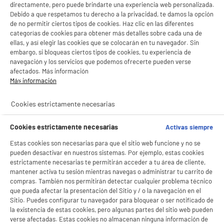
LEGANÉS, MADRID
directamente, pero puede brindarte una experiencia web personalizada.
Debido a que respetamos tu derecho a la privacidad, te damos la opción
product_list_sticky_button_Filter
product_list_stic
de no permitir ciertos tipos de cookies. Haz clic en las diferentes
categorías de cookies para obtener más detalles sobre cada una de
ellas, y así elegir las cookies que se colocarán en tu navegador. Sin
embargo, si bloqueas ciertos tipos de cookies, tu experiencia de
BY ELECTRODEPOT
navegación y los servicios que podemos ofrecerte pueden verse
BIENVENIDO a ELECTRO
Congelador Arcón VALBERG 418L Clase D W625C
Rechazar todas
afectados. Más información
A
D
Volumen útil (L) : 418 L
G
Más información
DEPOT
Tipo de frio : Estático
Con el fin de mejorar tu experiencia, y tras tu consentimiento, ELECTRO DEPOT
Descongelación : Sí, manual
Cookies estrictamente necesarias
y sus socios utilizan cookies que procesan tus datos personales para:
349
€
96
- compartir contenido adaptado a tus preferencias
- ofrecer publicidad y comunicaciones personalizadas
Cookies estrictamente necesarias
Activas siempre
Pago a
plazos
★★★★★
★★★★★
- facilitar el intercambio de contenido en las redes sociales
- analizar el tráfico en nuestro sitio web Consulta la política de cookies.
Estas cookies son necesarias para que el sitio web funcione y no se
4.5
/5
(
81
)
Consulta la política de cookies.
.
pueden desactivar en nuestros sistemas. Por ejemplo, estas cookies
estrictamente necesarias te permitirán acceder a tu área de cliente,
compare_product
Si aceptas, la experiencia será aún mejor. Si no acepta, se utilizarán cookies
mantener activa tu sesión mientras navegas o administrar tu carrito de
estadísticas anónimas basadas en tu navegación. Puedes oponerte a su uso
compras. También nos permitirán detectar cualquier problema técnico
gestionando sus cookies.
que pueda afectar la presentación del Sitio y / o la navegación en el
¡Buena visita!
Sitio. Puedes configurar tu navegador para bloquear o ser notificado de
PRECIO IMBATIBLE
la existencia de estas cookies, pero algunas partes del sitio web pueden
✔ ACEPTAR TODAS
Congelador horizontal arcón 99L clase D HIGH
verse afectadas. Estas cookies no almacenan ninguna información de
A