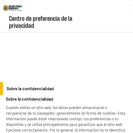
Envio Gratis +99€ y Recogida Gratis en tienda 1h
Centro de preferencia de la 
geolocation-header-icon-text
header-
Carrito
privacidad
Menú
login-
account
Congeladores horizontales baratos
(6 produits)
Para almacenar una gran cantidad de productos congelados,
Electro Depot te ofrece una variedad de congeladores horizontales
baratos. Elige el modelo que más se ajuste a tus necesidades y que
see_more_label
complemente tu frigorífico-congelador. Cuentan con una
Sobre la confidencialidad
capacidad de almacenamiento que oscila entre 98 y 495 litros.
Sobre la confidencialidad
Apertura desde la parte superior, muy práctica para el
almacenamiento de alimentos voluminosos.
Cuando visitas un sitio web, los datos pueden almacenarse o
HORIZONTAL
VALBERG
HIGH ONE
recuperarse de tu navegador, generalmente en forma de cookies. Esta
información puede estar relacionada contigo, tus preferencias o tu
productItem_availability_txt-
dispositivo y se utiliza principalmente para garantizar que el sitio web
productItem__availability-
current-store
funcione correctamente. Por lo general, la información no te identifica
change-btn