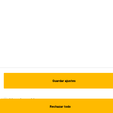
ENVÍO Y RECOGIDA
Recogida en 1h:
Gratuita
Envío a domicilio: 3 - 5 días laborables
ESTAMOS EN CONTACTO
¡DESCARGA NUESTRA APP!
¡SUSCRÍBETE A NUESTRA NEWSLETTER!
Guardar ajustes
OK
¡SÍGUENOS EN REDES!
Lista de cookies
Rechazar todo