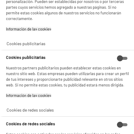
personalización. Pueden ser establecidas por nosotros o por terceras
4.7
/5
(
157
)
partes cuyos servicios hemos agregado a nuestras páginas. Si no
permite estas cookies algunos de nuestros servicios no funcionarán
compare_product
correctamente.
Información de las cookies‎
Cookies publicitarias
BY ELECTRODEPOT
Congelador horizontal Arcon 297L, clase D,
A
Cookies publicitarias
D
VALBERG CF 297 D W180C
G
Volumen útil (L) : 297 L
Nuestros partners publicitarios pueden establecer estas cookies en
Tipo de frio : Estático
nuestro sitio web. Estas empresas pueden utilizarlas para crear un perfil
Descongelación : Sí, manual
de tus intereses y proporcionarte publicidad relevante en otros sitios
web. Si no permite estas cookies, tu publicidad estará menos dirigida.
269
€
96
★★★★★
★★★★★
Información de las cookies‎
Pago a
plazos
4.8
/5
(
13
)
Cookies de redes sociales
compare_product
Cookies de redes sociales