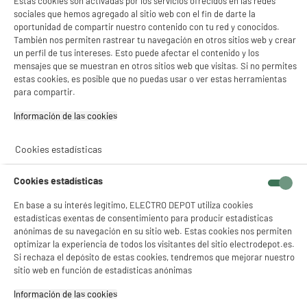
Estas cookies son activadas por los servicios ofrecidos en las redes
sociales que hemos agregado al sitio web con el fin de darte la
BY ELECTRODEPOT
oportunidad de compartir nuestro contenido con tu red y conocidos.
Congelador Arcon 254 litros VALBERG CF 254 D
También nos permiten rastrear tu navegación en otros sitios web y crear
A
D
W742C
G
un perfil de tus intereses. Esto puede afectar el contenido y los
Volumen útil (L) : 246 L
mensajes que se muestran en otros sitios web que visitas. Si no permites
Tipo de frio : Estático
estas cookies, es posible que no puedas usar o ver estas herramientas
Descongelación : Sí, manual
para compartir.
219
€
96
Información de las cookies‎
★★★★★
★★★★★
Pago a
plazos
4.8
/5
(
97
)
Cookies estadísticas
compare_product
Cookies estadísticas
En base a su interés legítimo, ELECTRO DEPOT utiliza cookies
estadísticas exentas de consentimiento para producir estadísticas
anónimas de su navegación en su sitio web. Estas cookies nos permiten
A
E
optimizar la experiencia de todos los visitantes del sitio electrodepot.es.
G
Congelador horizontal HISENSE HCF500D4AWLYE
Si rechaza el depósito de estas cookies, tendremos que mejorar nuestro
Volumen útil (L) : 500 L
sitio web en función de estadísticas anónimas
Tipo de frio : Estático
Información de las cookies‎
Descongelación : Sí, manual