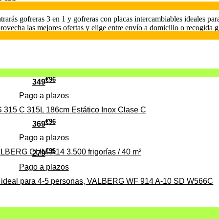
ás gofreras 3 en 1 y gofreras con placas intercambiables ideales para
echa las mejores ofertas y elige entre envío a domicilio o recogida gr
€
96
349
Pago a
plazos
 315 C 315L 186cm Estático Inox Clase C
€
96
369
Pago a
plazos
€
96
ALBERG CLIM-A14 3.500 frigorías / 40 m²
279
Pago a
plazos
0%, ideal para 4-5 personas, VALBERG WF 914 A-10 SD W566C