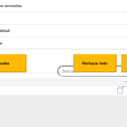
te necesarias
€
42
49
BERG 1,1L Limpia Sofás Alfombras Coche SP3
alidad
as
iales
ustes
Rechazar todo
es
lacas intercambiables
Leg.I
cialidad
itio web, los datos pueden almacenarse o recuperarse de tu navegador, generalmente