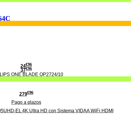
264C
€
96
24
€
96
37
PHILIPS ONE BLADE QP2724/10
iveles de potencia, 700w, blanco, HIGH ONE
€
96
279
Pago a
plazos
HD-EL 4K Ultra HD con Sistema VIDAA WiFi HDMI