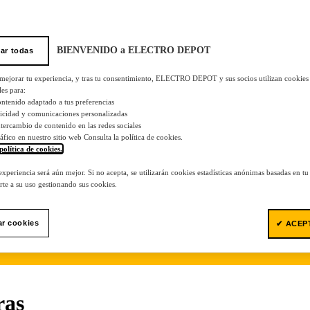
BIENVENIDO a ELECTRO DEPOT
ar todas
 mejorar tu experiencia, y tras tu consentimiento, ELECTRO DEPOT y sus socios utilizan cookies
les para:
ontenido adaptado a tus preferencias
licidad y comunicaciones personalizadas
 intercambio de contenido en las redes sociales
tráfico en nuestro sitio web Consulta la política de cookies.
política de cookies.
.
 experiencia será aún mejor. Si no acepta, se utilizarán cookies estadísticas anónimas basadas en t
te a su uso gestionando sus cookies.
ar cookies
✔ ACEP
ras