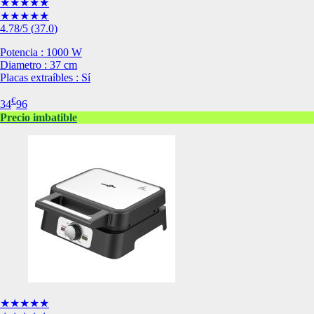
★★★★★
de nuestro sitio web
★★★★★
navegan por el sitio
4.78
/5
(
37.0
)
Información de las
Potencia : 1000 W
Diametro : 37 cm
Placas extraíbles : Sí
Cookies de funcio
€
34
96
Estas cookies permit
Precio imbatible
por terceras partes 
no funcionarán corr
Información de las
Cookies publicitar
Nuestros partners pu
crear un perfil de t
publicidad estará me
Información de las
★★★★★
Cookies de redes s