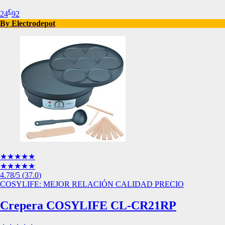
Esta información pue
€
24
92
que el sitio web fun
By Electrodepot
experiencia web pers
tipos de cookies. Ha
las cookies que se c
los servicios que p
Más información
Cookies estrictam
Estas cookies son ne
cookies estrictament
administrar tu carri
presentación del Sit
existencia de estas 
información de iden
★★★★★
★★★★★
Información de las
4.78
/5
(
37.0
)
COSYLIFE: MEJOR RELACIÓN CALIDAD PRECIO
Crepera COSYLIFE CL-CR21RP
Cookies analíticas
Estas cookies nos pe