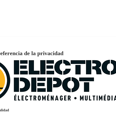
eferencia de la privacidad
€
96
159
Pago a
plazos
nción EcoTank EPSON ET-2861
alidad