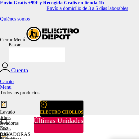
Envio Gratis +99€ y Recogida Gratis en tienda 1h
Envío a domicilio de 3 a 5 días laborables
Quiénes somos
Cerrar
Menú
Buscar
Cuenta
Carrito
Menu
Todos los productos
Lavado
ELECTRO CHOLLOS
Atrás
Últimas Unidades
lavadoras
Frío
Atrás
Atrás
LAVADORAS