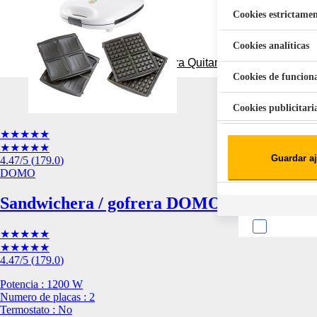
Cookies estrictamen
Cookies analíticas
Aspiradora Quitamanchas 450W VAL
Cookies de funcion
Cookies publicitari
★★★★★
Cookies de redes soc
★★★★★
Guardar aj
4.47
/5
(
179.0
)
Cookies estadísticas
DOMO
Lista de cooki
Sandwichera / gofrera DOMO DO9046C 4 p
★★★★★
★★★★★
4.47
/5
(
179.0
)
Potencia : 1200 W
Sobre la confiden
Numero de placas : 2
Termostato : No
Cuando visitas un s