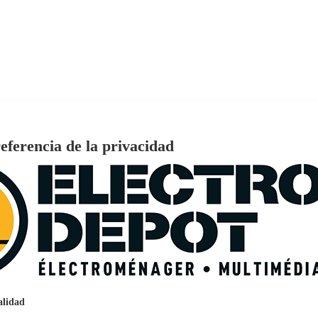
ezales 5D Pivot & Flex impermeable S3143
eferencia de la privacidad
€
96
159
Pago a
plazos
nción EcoTank EPSON ET-2861
alidad