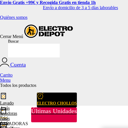
Envio Gratis +99€ y Recogida Gratis en tienda 1h
Envío a domicilio de 3 a 5 días laborables
Quiénes somos
Cerrar
Menú
Buscar
Cuenta
Carrito
Menu
Todos los productos
Lavado
ELECTRO CHOLLOS
Atrás
Últimas Unidades
lavadoras
Frío
Atrás
Atrás
LAVADORAS