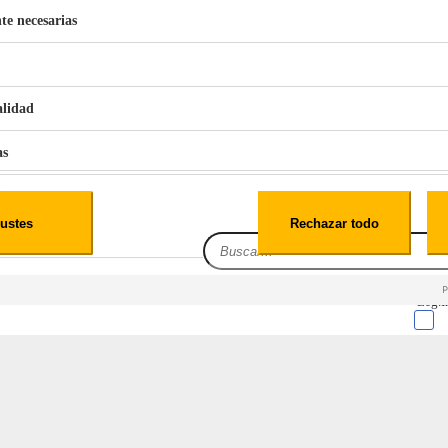
te necesarias
€
42
49
BERG 1,1L Limpia Sofás Alfombras Coche SP3
alidad
as
iales
ustes
Rechazar todo
es
ales Rotativos Flexibles Uso Seco y Húm
Leg.I
cialidad
itio web, los datos pueden almacenarse o recuperarse de tu navegador, generalmente