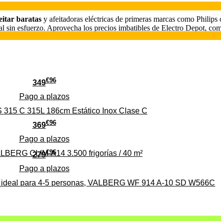
eitar baratas
y afeitadoras eléctricas de primeras marcas como Philips
oral sin esfuerzo. Aprovecha los precios imbatibles de Electro Depot, com
€
96
349
Pago a
plazos
 315 C 315L 186cm Estático Inox Clase C
€
96
369
Pago a
plazos
€
96
ALBERG CLIM-A14 3.500 frigorías / 40 m²
279
Pago a
plazos
0%, ideal para 4-5 personas, VALBERG WF 914 A-10 SD W566C