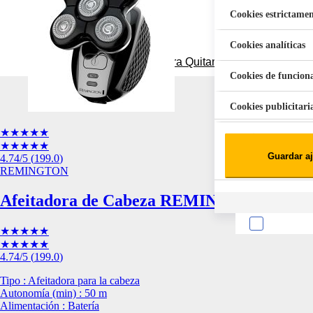
Cookies estrictamen
Cookies analíticas
Aspiradora Quitamanchas 450W VAL
Cookies de funcion
Cookies publicitari
★★★★★
Cookies de redes soc
★★★★★
Guardar aj
4.74
/5
(
199.0
)
Cookies estadísticas
REMINGTON
Lista de cooki
Afeitadora de Cabeza REMINGTON 5 Cabez
★★★★★
★★★★★
4.74
/5
(
199.0
)
Tipo : Afeitadora para la cabeza
Sobre la confiden
Autonomía (min) : 50 m
Alimentación : Batería
Cuando visitas un s