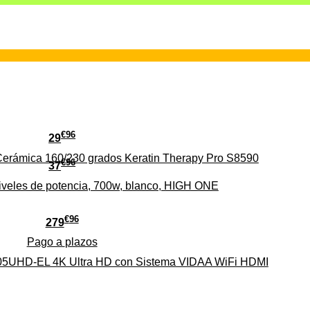
€
96
29
erámica 160/230 grados Keratin Therapy Pro S8590
€
96
37
iveles de potencia, 700w, blanco, HIGH ONE
€
96
279
Pago a
plazos
HD-EL 4K Ultra HD con Sistema VIDAA WiFi HDMI