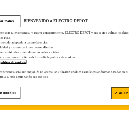
BIENVENIDO a ELECTRO DEPOT
ar todas
 mejorar tu experiencia, y tras tu consentimiento, ELECTRO DEPOT y sus socios utilizan cookies
les para:
ontenido adaptado a tus preferencias
licidad y comunicaciones personalizadas
 intercambio de contenido en las redes sociales
tráfico en nuestro sitio web Consulta la política de cookies.
política de cookies.
.
 experiencia será aún mejor. Si no acepta, se utilizarán cookies estadísticas anónimas basadas en t
te a su uso gestionando sus cookies.
ar cookies
✔ ACEP