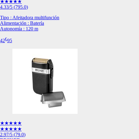
★★★★★
de nuestro sitio web
4.33
/5
(
795.0
)
navegan por el sitio
Tipo : Afeitadora multifunción
Información de las
Alimentación : Batería
Autonomía : 120 m
Cookies de funcio
€
42
95
Estas cookies permit
por terceras partes 
no funcionarán corr
Información de las
Cookies publicitar
Nuestros partners pu
crear un perfil de t
publicidad estará me
Información de las
★★★★★
★★★★★
2.97
/5
(
79.0
)
Cookies de redes s