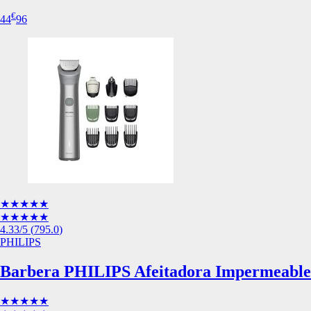
Esta información pue
€
44
96
que el sitio web fun
experiencia web pers
tipos de cookies. Ha
las cookies que se c
los servicios que p
Más información
Cookies estrictam
Estas cookies son ne
cookies estrictament
administrar tu carri
presentación del Sit
existencia de estas 
★★★★★
información de iden
★★★★★
4.33
/5
(
795.0
)
Información de las
PHILIPS
Barbera PHILIPS Afeitadora Impermeable
Cookies analíticas
★★★★★
Estas cookies nos pe