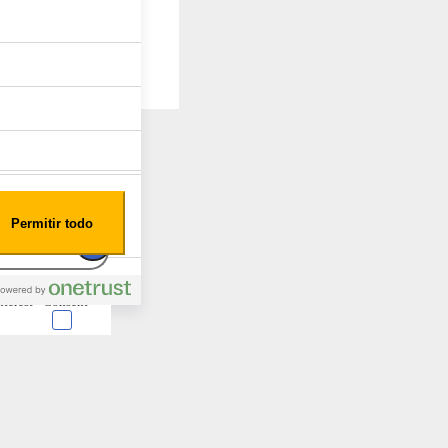
Permitir todo
edo XR1500
nterest
Consent
 en forma de cookies.