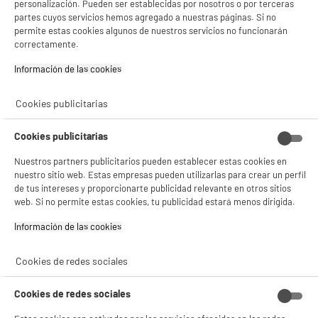
personalización. Pueden ser establecidas por nosotros o por terceras
partes cuyos servicios hemos agregado a nuestras páginas. Si no
compare_product
permite estas cookies algunos de nuestros servicios no funcionarán
correctamente.
Información de las cookies‎
Cookies publicitarias
Adaptador EUROBRIC triple schuko blanco
blist.16a-250v
Cookies publicitarias
Tipo : Adaptador internacional
3
€
49
Nuestros partners publicitarios pueden establecer estas cookies en
nuestro sitio web. Estas empresas pueden utilizarlas para crear un perfil
de tus intereses y proporcionarte publicidad relevante en otros sitios
compare_product
web. Si no permite estas cookies, tu publicidad estará menos dirigida.
Información de las cookies‎
Cookies de redes sociales
Cookies de redes sociales
Alargador EUROBRIC PROLONGACIÓN 5M
Tipo : Alargador