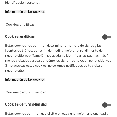
estadísticas anónimas basadas en tu navegación. Puedes oponerte a su uso
identificación personal.
gestionando sus cookies.
¡Buena visita!
Información de las cookies‎
✔ ACEPTAR TODAS
PRECIO IMBATIBLE
Cookies analíticas
Alargador 3 metros BLANCO manguera redonda
3g 1,5
Gestionar cookies
Cookies analíticas
Tipo : Alargador
5
€
96
Estas cookies nos permiten determinar el número de visitas y las
fuentes de tráfico, con el fin de medir y mejorar el rendimiento de
nuestro sitio web. También nos ayudan a identificar las páginas más /
menos visitadas y a evaluar cómo los visitantes navegan por el sitio web.
Si no aceptas estas cookies, no seremos notificados de tu visita a
compare_product
nuestro sitio.
Información de las cookies‎
Cookies de funcionalidad
Programador mecánico diario. (ciclo 24H)
Tipo : Programador diario
Cookies de funcionalidad
4
€
96
Estas cookies permiten que el sitio ofrezca una mejor funcionalidad y