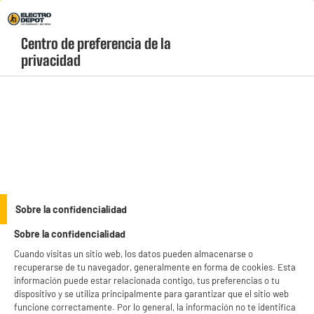
Envio Gratis +99€ y Recogida Gratis en tienda 1h
Centro de preferencia de la 
geolocation-header-icon-text
header-
Carrito
privacidad
Menú
login-
account
Cables, alargadores y regletas
(11 produits)
Optimiza el consumo y la conexión de tus equipos con nuestros
dispositivos
eléctricos baratos.
Encuentra regletas de bajo consumo, soluciones de carga y
pilas con recogida
GRATIS en 1h.
see_more_label
Sobre la confidencialidad
Sobre la confidencialidad
productItem_availability_txt-
productItem__availability-
Cuando visitas un sitio web, los datos pueden almacenarse o
current-store
change-btn
recuperarse de tu navegador, generalmente en forma de cookies. Esta
LEGANÉS, MADRID
información puede estar relacionada contigo, tus preferencias o tu
dispositivo y se utiliza principalmente para garantizar que el sitio web
product_list_sticky_button_Filter
product_list_stic
funcione correctamente. Por lo general, la información no te identifica