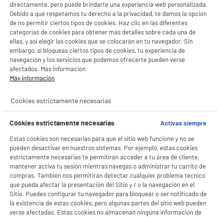
directamente, pero puede brindarte una experiencia web personalizada.
Debido a que respetamos tu derecho a la privacidad, te damos la opción
de no permitir ciertos tipos de cookies. Haz clic en las diferentes
categorías de cookies para obtener más detalles sobre cada una de
ADAPTADOR EUROBRIC CON 4 ENCHUFES
ellas, y así elegir las cookies que se colocarán en tu navegador. Sin
Tipo : Alargador
embargo, si bloqueas ciertos tipos de cookies, tu experiencia de
12
€
96
navegación y los servicios que podemos ofrecerte pueden verse
afectados. Más información
Más información
compare_product
Cookies estrictamente necesarias
BIENVENIDO a ELECTRO
Rechazar todas
Cookies estrictamente necesarias
Activas siempre
DEPOT
Estas cookies son necesarias para que el sitio web funcione y no se
Con el fin de mejorar tu experiencia, y tras tu consentimiento, ELECTRO DEPOT
pueden desactivar en nuestros sistemas. Por ejemplo, estas cookies
Adaptador 2 tomas frontal 16a + interruptor
y sus socios utilizan cookies que procesan tus datos personales para:
estrictamente necesarias te permitirán acceder a tu área de cliente,
Tipo : Adaptador internacional
- compartir contenido adaptado a tus preferencias
mantener activa tu sesión mientras navegas o administrar tu carrito de
- ofrecer publicidad y comunicaciones personalizadas
4
€
96
compras. También nos permitirán detectar cualquier problema técnico
- facilitar el intercambio de contenido en las redes sociales
que pueda afectar la presentación del Sitio y / o la navegación en el
- analizar el tráfico en nuestro sitio web Consulta la política de cookies.
Sitio. Puedes configurar tu navegador para bloquear o ser notificado de
Consulta la política de cookies.
.
la existencia de estas cookies, pero algunas partes del sitio web pueden
compare_product
Si aceptas, la experiencia será aún mejor. Si no acepta, se utilizarán cookies
verse afectadas. Estas cookies no almacenan ninguna información de