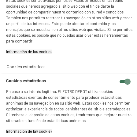
Estas cookies son activadas por los servicios ofrecidos en las redes
7
€
96
sociales que hemos agregado al sitio web con el fin de darte la
oportunidad de compartir nuestro contenido con tu red y conocidos.
También nos permiten rastrear tu navegación en otros sitios web y crear
un perfil de tus intereses. Esto puede afectar el contenido y los
compare_product
mensajes que se muestran en otros sitios web que visitas. Si no permites
estas cookies, es posible que no puedas usar o ver estas herramientas
para compartir.
Información de las cookies‎
Base múltiple 6 tomas con interruptor BLANCO.
Cookies estadísticas
16a y 1,5m cable 3g1.5
Tipo : Base múltiple con interruptores
Cookies estadísticas
6
€
49
En base a su interés legítimo, ELECTRO DEPOT utiliza cookies
estadísticas exentas de consentimiento para producir estadísticas
compare_product
anónimas de su navegación en su sitio web. Estas cookies nos permiten
optimizar la experiencia de todos los visitantes del sitio electrodepot.es.
Si rechaza el depósito de estas cookies, tendremos que mejorar nuestro
sitio web en función de estadísticas anónimas
Información de las cookies‎
ELECTROCHOLLOS