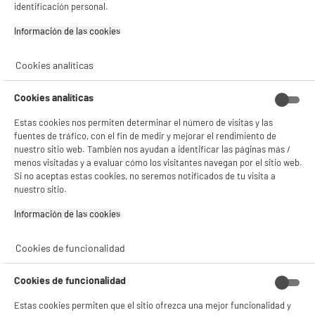
29
€
96
identificación personal.
Información de las cookies‎
★★★★★
★★★★★
4.7
/5
(
76
)
Cookies analíticas
Cookies analíticas
Estas cookies nos permiten determinar el número de visitas y las
BY ELECTRODEPOT
fuentes de tráfico, con el fin de medir y mejorar el rendimiento de
Soporte de pared para TV EDENWOOD Inclinable I2
nuestro sitio web. También nos ayudan a identificar las páginas más /
DE 26" a 55"
menos visitadas y a evaluar cómo los visitantes navegan por el sitio web.
Tipo : Inclinación
Si no aceptas estas cookies, no seremos notificados de tu visita a
Tamaño de pantalla : 55 "
nuestro sitio.
Espaciamiento de la pared : 3,4 cm
Información de las cookies‎
26
€
96
★★★★★
★★★★★
4.7
/5
(
198
)
Cookies de funcionalidad
Cookies de funcionalidad
Estas cookies permiten que el sitio ofrezca una mejor funcionalidad y