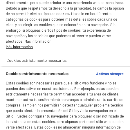
directamente, pero puede brindarte una experiencia web personalizada.
Debido a que respetamos tu derecho a la privacidad, te damos la opción
BY ELECTRODEPOT
de no permitir ciertos tipos de cookies. Haz clic en las diferentes
categorías de cookies para obtener más detalles sobre cada una de
Soporte de pared para TV EDENWOOD F2 fijo de
32" a 60"
ellas, y así elegir las cookies que se colocarán en tu navegador. Sin
embargo, si bloqueas ciertos tipos de cookies, tu experiencia de
Tipo : Fijo
navegación y los servicios que podemos ofrecerte pueden verse
Tamaño de pantalla : 55 "
afectados. Más información
Espaciamiento de la pared : 2,2 cm
Más información
19
€
96
★★★★★
★★★★★
4.7
/5
(
222
)
Cookies estrictamente necesarias
Cookies estrictamente necesarias
Activas siempre
Estas cookies son necesarias para que el sitio web funcione y no se
pueden desactivar en nuestros sistemas. Por ejemplo, estas cookies
estrictamente necesarias te permitirán acceder a tu área de cliente,
mantener activa tu sesión mientras navegas o administrar tu carrito de
BY ELECTRODEPOT
compras. También nos permitirán detectar cualquier problema técnico
Soporte pared EDENWOOD F3 V2 fijo
que pueda afectar la presentación del Sitio y / o la navegación en el
Tipo : Fijo
Sitio. Puedes configurar tu navegador para bloquear o ser notificado de
Tamaño de pantalla : 86 "
la existencia de estas cookies, pero algunas partes del sitio web pueden
Espaciamiento de la pared : 2,2 cm
verse afectadas. Estas cookies no almacenan ninguna información de