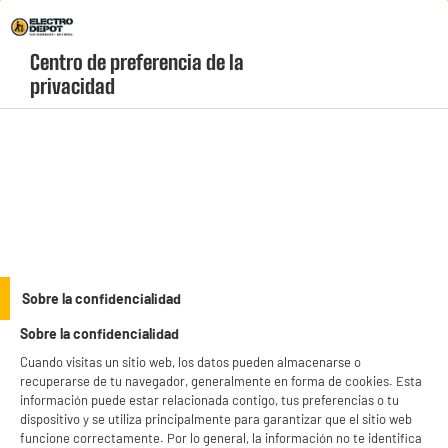
Envio Gratis +99€ y Recogida Gratis en tienda 1h
Centro de preferencia de la 
geolocation-header-icon-text
header-
Carrito
privacidad
Menú
login-
account
Soportes y accesorios para TV
(53 produits)
Optimiza el espacio de tu salón con nuestra gama de
soportes para televisión
y accesorios de audio. Descubre soluciones
económicos
compatibles con todas las pulgadas y estándares VESA para colgar
see_more_label
tu pantalla de forma segura y sin gastar de más. ¡Precios bajos
Sobre la confidencialidad
garantizados!
Sobre la confidencialidad
productItem_availability_txt-
productItem__availability-
Cuando visitas un sitio web, los datos pueden almacenarse o
current-store
change-btn
recuperarse de tu navegador, generalmente en forma de cookies. Esta
LEGANÉS, MADRID
información puede estar relacionada contigo, tus preferencias o tu
dispositivo y se utiliza principalmente para garantizar que el sitio web
product_list_sticky_button_Filter
product_list_stic
funcione correctamente. Por lo general, la información no te identifica