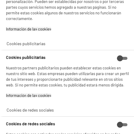
personalización. Pueden ser establecidas por nosotros o por terceras
partes cuyos servicios hemos agregado a nuestras páginas. Si no
permite estas cookies algunos de nuestros servicios no funcionarán
Soporte de pared EDENWOOD D2 V2 negro con
correctamente.
BIENVENIDO a ELECTRO
brazo articulado
Rechazar todas
Tipo : Brazo deportado
DEPOT
Información de las cookies‎
Tamaño de pantalla :
Con el fin de mejorar tu experiencia, y tras tu consentimiento, ELECTRO DEPOT
Espaciamiento de la pared :
y sus socios utilizan cookies que procesan tus datos personales para:
Cookies publicitarias
39
€
99
- compartir contenido adaptado a tus preferencias
- ofrecer publicidad y comunicaciones personalizadas
Cookies publicitarias
- facilitar el intercambio de contenido en las redes sociales
- analizar el tráfico en nuestro sitio web Consulta la política de cookies.
Nuestros partners publicitarios pueden establecer estas cookies en
Consulta la política de cookies.
.
nuestro sitio web. Estas empresas pueden utilizarlas para crear un perfil
Si aceptas, la experiencia será aún mejor. Si no acepta, se utilizarán cookies
de tus intereses y proporcionarte publicidad relevante en otros sitios
estadísticas anónimas basadas en tu navegación. Puedes oponerte a su uso
web. Si no permite estas cookies, tu publicidad estará menos dirigida.
gestionando sus cookies.
¡Buena visita!
Información de las cookies‎
BY ELECTRODEPOT
Soporte pared EDENWOOD I3 V2 Inclinable
✔ ACEPTAR TODAS
Cookies de redes sociales
Tipo : Inclinación
Gestionar cookies
Tamaño de pantalla : 86 "
Cookies de redes sociales
Espaciamiento de la pared : 4,3 cm
39
€
96