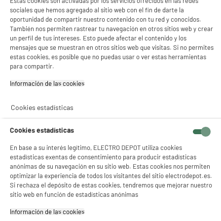
Estas cookies son activadas por los servicios ofrecidos en las redes
sociales que hemos agregado al sitio web con el fin de darte la
★★★★★
★★★★★
oportunidad de compartir nuestro contenido con tu red y conocidos.
4.6
/5
(
47
)
También nos permiten rastrear tu navegación en otros sitios web y crear
un perfil de tus intereses. Esto puede afectar el contenido y los
mensajes que se muestran en otros sitios web que visitas. Si no permites
estas cookies, es posible que no puedas usar o ver estas herramientas
para compartir.
BY ELECTRODEPOT
Información de las cookies‎
Soporte de pared para TV EDENWOOD D1 articulado
de 19" a 32" negro
Cookies estadísticas
Tipo : Brazo deportado
Tamaño de pantalla : 32 "
Cookies estadísticas
Espaciamiento de la pared : 8,6 cm
29
€
96
★★★★★
★★★★★
En base a su interés legítimo, ELECTRO DEPOT utiliza cookies
estadísticas exentas de consentimiento para producir estadísticas
4.7
/5
(
197
)
anónimas de su navegación en su sitio web. Estas cookies nos permiten
optimizar la experiencia de todos los visitantes del sitio electrodepot.es.
Si rechaza el depósito de estas cookies, tendremos que mejorar nuestro
sitio web en función de estadísticas anónimas
Información de las cookies‎