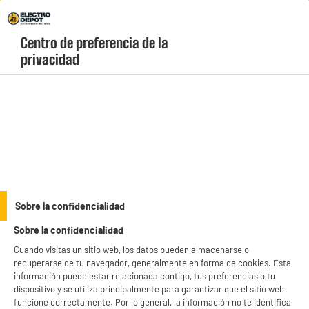
Envio Gratis +99€ y Recogida Gratis en tienda 1h
Centro de preferencia de la 
geolocation-header-icon-text
header-
Carrito
privacidad
Menú
login-
account
Aspiradoras con bolsa
(3 produits)
Protege tu hogar de los ácaros y alérgenos con un
aspirador con bolsa
, diseñado
para retener la suciedad de la forma más limpia posible. Disfruta de una limpieza
profunda en alfombras y suelos duros con modelos de alta eficiencia, accesorios
see_more_label
Sobre la confidencialidad
incluidos y un mantenimiento muy sencillo. Compra online con total garantía,
descubre nuestros precios bajos permanentes y recibe tu pedido de forma
Sobre la confidencialidad
rápida directamente en tu domicilio.
Cuando visitas un sitio web, los datos pueden almacenarse o
CON BOLSA
VALBERG
recuperarse de tu navegador, generalmente en forma de cookies. Esta
información puede estar relacionada contigo, tus preferencias o tu
productItem_availability_txt-
dispositivo y se utiliza principalmente para garantizar que el sitio web
productItem__availability-
current-store
funcione correctamente. Por lo general, la información no te identifica
change-btn