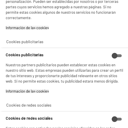
personalización. Pueden ser establecidas por nosotros o por terceras
partes cuyos servicios hemos agregado a nuestras páginas. Si no
permite estas cookies algunos de nuestros servicios no funcionarán
correctamente.
Información de las cookies‎
Cookies publicitarias
Criterios para elegir una aspiradora con
bolsa
Cookies publicitarias
Nuestros partners publicitarios pueden establecer estas cookies en
Cuando se trata de elegir una aspiradora con bolsa, es importante tener en cuenta
nuestro sitio web. Estas empresas pueden utilizarlas para crear un perfil
varios criterios para encontrar el modelo que mejor se adapte a sus necesidades y
de tus intereses y proporcionarte publicidad relevante en otros sitios
exigencias. Las aspiradoras con bolsa ofrecen generalmente un excelente
web. Si no permite estas cookies, tu publicidad estará menos dirigida.
rendimiento de
aspiración
y una filtración de calidad para capturar eficazmente el
polvo y los alérgenos.
Información de las cookies‎
Le ayudamos a elegir el
aspirador de trineo con bolsa
perfecto para su hogar.
Cookies de redes sociales
¿Por qué elegir una aspiradora con
bolsa? Ventajas principales
Cookies de redes sociales