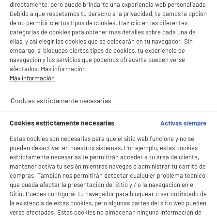
LEGANÉS, MADRID
directamente, pero puede brindarte una experiencia web personalizada.
Debido a que respetamos tu derecho a la privacidad, te damos la opción
product_list_sticky_button_Filter
product_list_stic
de no permitir ciertos tipos de cookies. Haz clic en las diferentes
categorías de cookies para obtener más detalles sobre cada una de
ellas, y así elegir las cookies que se colocarán en tu navegador. Sin
embargo, si bloqueas ciertos tipos de cookies, tu experiencia de
PRECIO IMBATIBLE
navegación y los servicios que podemos ofrecerte pueden verse
Aspiradora Con Bolsa VALBERG B3 750W
afectados. Más información
Especial Suelos Duros Filtro Lavable
Más información
Utilización : Suelos duros
Nivel acústico : 78
Cookies estrictamente necesarias
Volumen de la bolsa (l) : 2 L
49
€
96
Cookies estrictamente necesarias
Activas siempre
★★★★★
★★★★★
Estas cookies son necesarias para que el sitio web funcione y no se
4.6
/5
(
284
)
pueden desactivar en nuestros sistemas. Por ejemplo, estas cookies
estrictamente necesarias te permitirán acceder a tu área de cliente,
compare_product
mantener activa tu sesión mientras navegas o administrar tu carrito de
compras. También nos permitirán detectar cualquier problema técnico
BIENVENIDO a ELECTRO
Rechazar todas
que pueda afectar la presentación del Sitio y / o la navegación en el
Sitio. Puedes configurar tu navegador para bloquear o ser notificado de
DEPOT
BY ELECTRODEPOT
la existencia de estas cookies, pero algunas partes del sitio web pueden
Con el fin de mejorar tu experiencia, y tras tu consentimiento, ELECTRO DEPOT
Aspiradora Con Bolsa VALBERG B9 2,1L 720W
verse afectadas. Estas cookies no almacenan ninguna información de
y sus socios utilizan cookies que procesan tus datos personales para: