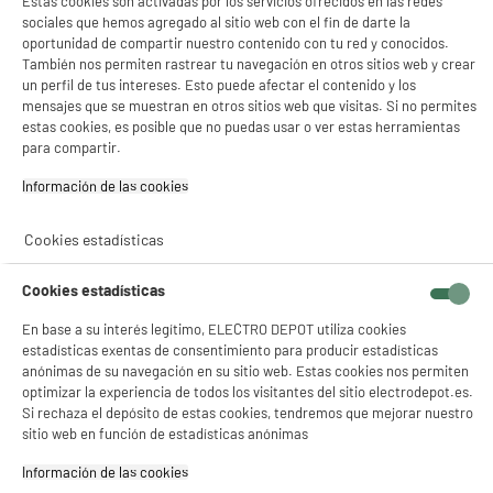
Estas cookies son activadas por los servicios ofrecidos en las redes
Higiene ideal para personas con alergias
sociales que hemos agregado al sitio web con el fin de darte la
Una de las mayores ventajas de estas aspiradoras es su
mantenimiento
oportunidad de compartir nuestro contenido con tu red y conocidos.
higiénico
. Al encapsular la suciedad, evitan la formación de nubes de polvo al
También nos permiten rastrear tu navegación en otros sitios web y crear
vaciarlas. Esto las convierte en la opción ideal para
personas alérgicas
, ya que
un perfil de tus intereses. Esto puede afectar el contenido y los
retienen eficazmente los
ácaros
y otros
alérgenos
perjudiciales para la salud
mensajes que se muestran en otros sitios web que visitas. Si no permites
respiratoria.
estas cookies, es posible que no puedas usar o ver estas herramientas
para compartir.
El volumen de la bolsa
Información de las cookies‎
Las aspiradoras con bolsa no tienen un depósito clásico. El polvo se almacena en
una bolsa cuya
capacidad (en litros)
varía de un modelo a otro. Generalmente
Cookies estadísticas
oscila entre 2 y 5 litros. Cuanto mayor sea el volumen de las bolsas, menos tendrá
que cambiar la bolsa de la aspiradora regularmente. Le recomendamos que
compruebe si es fácil encontrar bolsas compatibles con el modelo de aspiradora
Cookies estadísticas
que desea adquirir antes de realizar la compra. Infórmese también sobre el precio
de las mismas, que varía enormemente según su modelo de aspiradora.
En base a su interés legítimo, ELECTRO DEPOT utiliza cookies
estadísticas exentas de consentimiento para producir estadísticas
Bolsas de papel vs. Bolsas sintéticas: ¿Cuál elegir?
anónimas de su navegación en su sitio web. Estas cookies nos permiten
optimizar la experiencia de todos los visitantes del sitio electrodepot.es.
A la hora de comprar, encontrará diferentes tipos de bolsas. Las
bolsas de papel
son más económicas y ecológicas. Sin embargo, las
bolsas sintéticas
son más
Si rechaza el depósito de estas cookies, tendremos que mejorar nuestro
resistentes, filtran mejor las micropartículas y permiten que el aparato mantenga
sitio web en función de estadísticas anónimas
una
potencia de succión constante
incluso cuando están casi llenas.
Información de las cookies‎