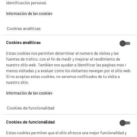
Filtro Lavable Radio Acción 12m
identificación personal.
- compartir contenido adaptado a tus preferencias
Utilización : Todo tipo de suelos
- ofrecer publicidad y comunicaciones personalizadas
Información de las cookies‎
Nivel acústico : 66
- facilitar el intercambio de contenido en las redes sociales
Volumen de la bolsa (l) : 2,1 L
- analizar el tráfico en nuestro sitio web Consulta la política de cookies.
Consulta la política de cookies.
.
Cookies analíticas
69
€
96
★★★★★
★★★★★
Si aceptas, la experiencia será aún mejor. Si no acepta, se utilizarán cookies
estadísticas anónimas basadas en tu navegación. Puedes oponerte a su uso
Cookies analíticas
4.7
/5
(
1001
)
gestionando sus cookies.
¡Buena visita!
Estas cookies nos permiten determinar el número de visitas y las
compare_product
fuentes de tráfico, con el fin de medir y mejorar el rendimiento de
✔ ACEPTAR TODAS
nuestro sitio web. También nos ayudan a identificar las páginas más /
menos visitadas y a evaluar cómo los visitantes navegan por el sitio web.
Si no aceptas estas cookies, no seremos notificados de tu visita a
Gestionar cookies
nuestro sitio.
Aspirador Con Bolsa ROWENTA 400W Silencioso
57dB 4.5L filtro Allergy+ YY5392FE RO7457EA
Información de las cookies‎
Utilización : Todo tipo de suelos
Nivel acústico :
Cookies de funcionalidad
Volumen de la bolsa (l) : 4,5 L
★★★★★
★★★★★
199
€
82
Cookies de funcionalidad
4.5
/5
(
150
)
Pago a
plazos
Estas cookies permiten que el sitio ofrezca una mejor funcionalidad y
compare_product