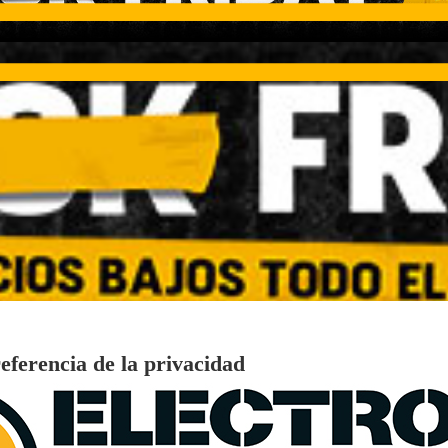
€
96
349
Pago a
plazos
 315 C 315L 186cm Estático Inox Clase C
€
96
369
Pago a
plazos
€
96
ALBERG CLIM-A14 3.500 frigorías / 40 m²
279
Pago a
plazos
eferencia de la privacidad
0%, ideal para 4-5 personas, VALBERG WF 914 A-10 SD W566C