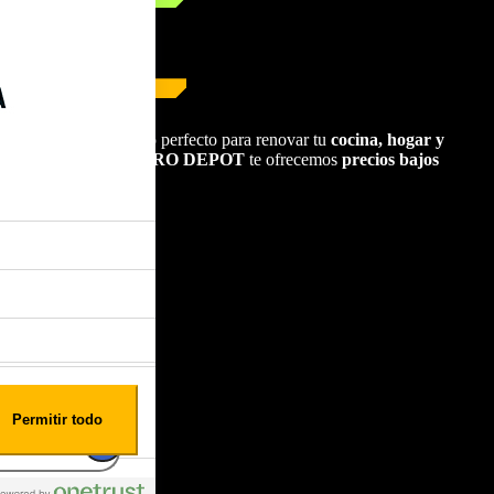
arlo?
nología
. Es el momento perfecto para renovar tu
cocina, hogar y
y... ¡Pero en
ELECTRO DEPOT
te ofrecemos
precios bajos
 precio y calidad.
Permitir todo