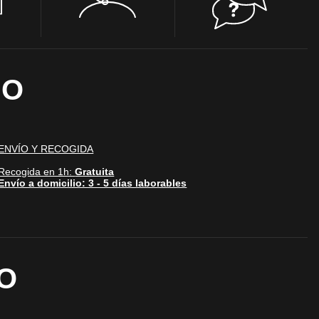
IO
Desactivado
 y mejorar el rendimiento
mo los visitantes
.
ENVÍO Y RECOGIDA
Recogida en 1h:
Gratuita
Envío a domicilio: 3 - 5 días laborables
Desactivado
blecidas por nosotros o
nos de nuestros servicios
O
Desactivado