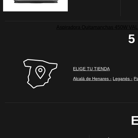
información de iden
Información de las
Aspiradora Quitamanchas 450W VAL
5
Cookies analíticas
Estas cookies nos pe
de nuestro sitio web
navegan por el sitio
Información de las
ELIGE TU TIENDA
Alcalá de Henares -
Leganés -
Pa
Cookies de funcio
Estas cookies permit
por terceras partes 
no funcionarán corr
Información de las
Cookies publicitar