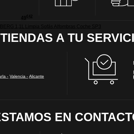
tificación personal.
 cookies‎
€
42
49
BERG 1,1L Limpia Sofás Alfombras Coche SP3
 TIENDAS A TU SERVIC
rmiten determinar el número de visitas y las fuentes de tráfico, con el fin de medir
. También nos ayudan a identificar las páginas más / menos visitadas y a evaluar có
 web. Si no aceptas estas cookies, no seremos notificados de tu visita a nuestro sitio
 cookies‎
rla -
Valencia -
Alicante
nalidad
en que el sitio ofrezca una mejor funcionalidad y personalización. Pueden ser esta
cuyos servicios hemos agregado a nuestras páginas. Si no permite estas cookies algu
ectamente.
ESTAMOS EN CONTACT
 cookies‎
ias