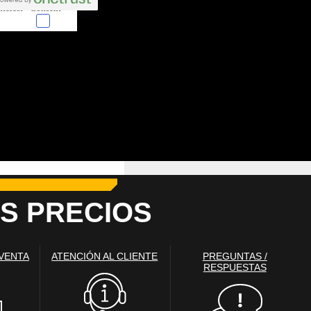
nterest
Consent
 en forma de cookies.
almente para garantizar
ero puede brindarte una
de no permitir ciertos
a de ellas, y así elegir
periencia de navegación y
S PRECIOS
Activas siempre
 VENTA
ATENCIÓN AL CLIENTE
PREGUNTAS /
mas. Por ejemplo, estas
RESPUESTAS
ientras navegas o
a afectar la
r notificado de la
o almacenan ninguna