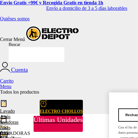
Envio Gratis +99€ y Recogida Gratis en tienda 1h
Envío a domicilio de 3 a 5 días laborables
Quiénes somos
Cerrar
Menú
Buscar
Cuenta
Carrito
Menu
Todos los productos
Lavado
ELECTRO CHOLLOS
Rechaz
Atrás
Últimas Unidades
lavadoras
Frío
Atrás
Con el fin de
Atrás
datos persona
LAVADORAS
- compartir c