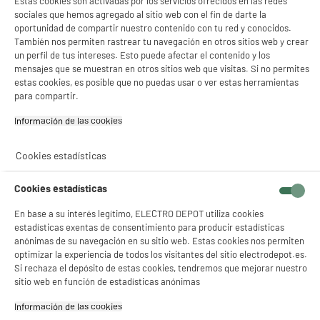
Estas cookies son activadas por los servicios ofrecidos en las redes
Integrable
sociales que hemos agregado al sitio web con el fin de darte la
oportunidad de compartir nuestro contenido con tu red y conocidos.
Capacidad
23L
También nos permiten rastrear tu navegación en otros sitios web y crear
un perfil de tus intereses. Esto puede afectar el contenido y los
Potencia del microondas (W)
900W
mensajes que se muestran en otros sitios web que visitas. Si no permites
estas cookies, es posible que no puedas usar o ver estas herramientas
Potencia horno (W)
0W
para compartir.
Potencia grill (W)
0W
Información de las cookies‎
Niveles de potencia
5
Cookies estadísticas
Número de programas
8
automáticos
Cookies estadísticas
Tipo de mandos
Electrónico
En base a su interés legítimo, ELECTRO DEPOT utiliza cookies
Teclas de inicio rápido 30
Sí
estadísticas exentas de consentimiento para producir estadísticas
segundos
anónimas de su navegación en su sitio web. Estas cookies nos permiten
optimizar la experiencia de todos los visitantes del sitio electrodepot.es.
Iluminación
Sí
Si rechaza el depósito de estas cookies, tendremos que mejorar nuestro
sitio web en función de estadísticas anónimas
Diámetro (cm)
27cm
Información de las cookies‎
Características adicionales
calentamiento automático,