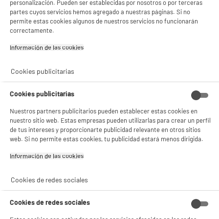
personalización. Pueden ser establecidas por nosotros o por terceras
Total Price :
66.36€
partes cuyos servicios hemos agregado a nuestras páginas. Si no
permite estas cookies algunos de nuestros servicios no funcionarán
correctamente.
Información de las cookies‎
Recogemos tu antiguo dispositivo
Recogemos
gratuitamente
tu antiguo
Cookies publicitarias
electrodoméstico.
Más información
Cookies publicitarias
Garantía incluida :
3 años
Nuestros partners publicitarios pueden establecer estas cookies en
Hasta
agosto 2029
nuestro sitio web. Estas empresas pueden utilizarlas para crear un perfil
Cambio por uno nuevo o por un cupón canjeable
de tus intereses y proporcionarte publicidad relevante en otros sitios
web. Si no permite estas cookies, tu publicidad estará menos dirigida.
Información de las cookies‎
Características
Marca
VALBERG
Cookies de redes sociales
Tipo
Monofunción
Cookies de redes sociales
De libre instalación /
Sí, de libre instalación