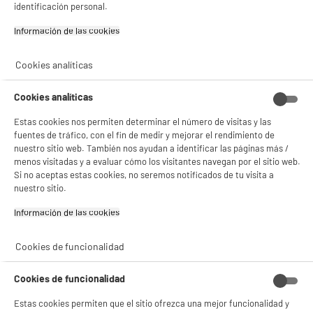
identificación personal.
DEPOT
Información de las cookies‎
Con el fin de mejorar tu experiencia, y tras tu consentimiento, ELECTRO DEPOT
y sus socios utilizan cookies que procesan tus datos personales para:
- compartir contenido adaptado a tus preferencias
Cookies analíticas
- ofrecer publicidad y comunicaciones personalizadas
- facilitar el intercambio de contenido en las redes sociales
Comprados juntos habitualmente
Cookies analíticas
- analizar el tráfico en nuestro sitio web Consulta la política de cookies.
Consulta la política de cookies.
.
Estas cookies nos permiten determinar el número de visitas y las
fuentes de tráfico, con el fin de medir y mejorar el rendimiento de
Si aceptas, la experiencia será aún mejor. Si no acepta, se utilizarán cookies
BY ELECTRODEPOT
PRECIO IMBATIBLE
estadísticas anónimas basadas en tu navegación. Puedes oponerte a su uso
nuestro sitio web. También nos ayudan a identificar las páginas más /
gestionando sus cookies.
menos visitadas y a evaluar cómo los visitantes navegan por el sitio web.
¡Buena visita!
Si no aceptas estas cookies, no seremos notificados de tu visita a
nuestro sitio.
✔ ACEPTAR TODAS
Información de las cookies‎
Gestionar cookies
Cookies de funcionalidad
Microondas sencillo
Tapa micro ondas diam
VALBERG MWO 23 E K
26.4cm
343C23 V3
Cookies de funcionalidad
64
1
€96
€40
Estas cookies permiten que el sitio ofrezca una mejor funcionalidad y