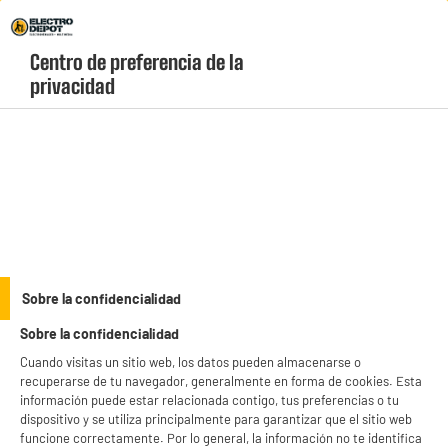
Envio Gratis +99€ y Recogida Gratis en tienda 1h
Centro de preferencia de la 
geolocation-header-icon-text
header-
Carrito
privacidad
Menú
login-
account
Microondas sin grill
BY ELECTRODEPOT
Sobre la confidencialidad
Microondas sencillo VALBERG MWO 23 E K 343C23
Sobre la confidencialidad
V3
Cuando visitas un sitio web, los datos pueden almacenarse o
recuperarse de tu navegador, generalmente en forma de cookies. Esta
información puede estar relacionada contigo, tus preferencias o tu
dispositivo y se utiliza principalmente para garantizar que el sitio web
funcione correctamente. Por lo general, la información no te identifica