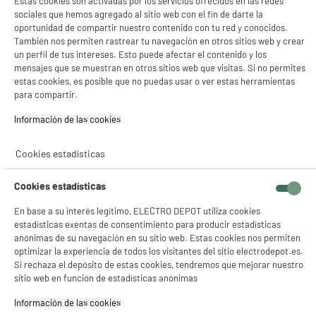
Estas cookies son activadas por los servicios ofrecidos en las redes
sociales que hemos agregado al sitio web con el fin de darte la
oportunidad de compartir nuestro contenido con tu red y conocidos.
También nos permiten rastrear tu navegación en otros sitios web y crear
un perfil de tus intereses. Esto puede afectar el contenido y los
PRECIO IMBATIBLE
mensajes que se muestran en otros sitios web que visitas. Si no permites
Colador de silicona plegable
estas cookies, es posible que no puedas usar o ver estas herramientas
Color : Varios Colores
para compartir.
3
€
97
Información de las cookies‎
Cookies estadísticas
★★★★★
★★★★★
4.7
/5
(
322
)
Cookies estadísticas
compare_product
En base a su interés legítimo, ELECTRO DEPOT utiliza cookies
estadísticas exentas de consentimiento para producir estadísticas
anónimas de su navegación en su sitio web. Estas cookies nos permiten
optimizar la experiencia de todos los visitantes del sitio electrodepot.es.
Si rechaza el depósito de estas cookies, tendremos que mejorar nuestro
sitio web en función de estadísticas anónimas
Taza de café 180ml vidrio transparente
Color : Transparente
Información de las cookies‎