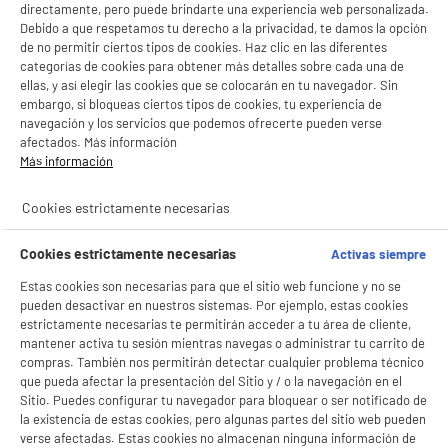
directamente, pero puede brindarte una experiencia web personalizada.
Debido a que respetamos tu derecho a la privacidad, te damos la opción
de no permitir ciertos tipos de cookies. Haz clic en las diferentes
categorías de cookies para obtener más detalles sobre cada una de
Bolsa para compras ELECTRO DEPOT 50x22x42
cm
ellas, y así elegir las cookies que se colocarán en tu navegador. Sin
embargo, si bloqueas ciertos tipos de cookies, tu experiencia de
Dimensiones : AL 50 cm x AN 22 cm x PR 42
navegación y los servicios que podemos ofrecerte pueden verse
cm
afectados. Más información
Tipo de producto : Bolsa para compras
Más información
★★★★★
★★★★★
1
€
20
4.5
/5
(
147
)
Cookies estrictamente necesarias
compare_product
Cookies estrictamente necesarias
Activas siempre
Estas cookies son necesarias para que el sitio web funcione y no se
pueden desactivar en nuestros sistemas. Por ejemplo, estas cookies
estrictamente necesarias te permitirán acceder a tu área de cliente,
mantener activa tu sesión mientras navegas o administrar tu carrito de
Cubitera 32 hielos con soporte
compras. También nos permitirán detectar cualquier problema técnico
que pueda afectar la presentación del Sitio y / o la navegación en el
Color : Varios Colores
Sitio. Puedes configurar tu navegador para bloquear o ser notificado de
3
€
48
la existencia de estas cookies, pero algunas partes del sitio web pueden
verse afectadas. Estas cookies no almacenan ninguna información de