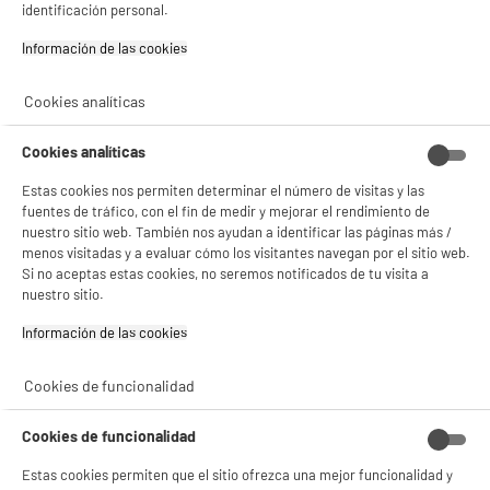
identificación personal.
★★★★★
★★★★★
4.6
/5
(
199
)
Información de las cookies‎
compare_product
Cookies analíticas
Cookies analíticas
Estas cookies nos permiten determinar el número de visitas y las
Recipientes para alimentos con tapa
fuentes de tráfico, con el fin de medir y mejorar el rendimiento de
Color : Varios Colores
nuestro sitio web. También nos ayudan a identificar las páginas más /
4
€
96
menos visitadas y a evaluar cómo los visitantes navegan por el sitio web.
Si no aceptas estas cookies, no seremos notificados de tu visita a
nuestro sitio.
★★★★★
★★★★★
4.1
/5
(
446
)
Información de las cookies‎
compare_product
Cookies de funcionalidad
Cookies de funcionalidad
Estas cookies permiten que el sitio ofrezca una mejor funcionalidad y
Vasos de agua x12