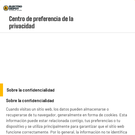
Envio Gratis +99€ y Recogida Gratis en tienda 1h
Centro de preferencia de la 
geolocation-header-icon-text
header-
Carrito
privacidad
Menú
login-
account
Ollas, sartenes y vajillas baratas
(139 produits)
Electro Depot ofrece una gama de ollas, sartenes y vajillas baratas.
Elige entre nuestra selecciÃ³n de platos, vasos, tazas, cuchillos,
manteles, servilletas, delantales de cocina ... Â¡Encuentra las
see_more_label
mejores marcas a precios bajos en Electro Depot! No olvides que te
Sobre la confidencialidad
lo llevamos hasta la puerta de tu casa o puedes solicitar la recogida
Sobre la confidencialidad
en tienda.
productItem_availability_txt-
productItem__availability-
Cuando visitas un sitio web, los datos pueden almacenarse o
current-store
change-btn
recuperarse de tu navegador, generalmente en forma de cookies. Esta
LEGANÉS, MADRID
información puede estar relacionada contigo, tus preferencias o tu
dispositivo y se utiliza principalmente para garantizar que el sitio web
product_list_sticky_button_Filter
product_list_stic
funcione correctamente. Por lo general, la información no te identifica