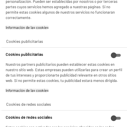
personalización. Pueden ser establecidas por nosotros o por terceras
BIENVENIDO a ELECTRO
Rechazar todas
Color : Transparente
partes cuyos servicios hemos agregado a nuestras páginas. Si no
DEPOT
3
€
49
permite estas cookies algunos de nuestros servicios no funcionarán
correctamente.
Con el fin de mejorar tu experiencia, y tras tu consentimiento, ELECTRO DEPOT
y sus socios utilizan cookies que procesan tus datos personales para:
★★★★★
★★★★★
Información de las cookies‎
- compartir contenido adaptado a tus preferencias
4.6
/5
(
234
)
- ofrecer publicidad y comunicaciones personalizadas
- facilitar el intercambio de contenido en las redes sociales
Cookies publicitarias
compare_product
- analizar el tráfico en nuestro sitio web Consulta la política de cookies.
Consulta la política de cookies.
.
Cookies publicitarias
Si aceptas, la experiencia será aún mejor. Si no acepta, se utilizarán cookies
estadísticas anónimas basadas en tu navegación. Puedes oponerte a su uso
Nuestros partners publicitarios pueden establecer estas cookies en
PRECIO IMBATIBLE
gestionando sus cookies.
nuestro sitio web. Estas empresas pueden utilizarlas para crear un perfil
Conjunto de 3 recipientes de cristal para
¡Buena visita!
de tus intereses y proporcionarte publicidad relevante en otros sitios
conservación aptos para microondas
web. Si no permite estas cookies, tu publicidad estará menos dirigida.
✔ ACEPTAR TODAS
Color : Transparente
Información de las cookies‎
8
€
97
Gestionar cookies
Cookies de redes sociales
★★★★★
★★★★★
4.8
/5
(
232
)
Cookies de redes sociales
compare_product