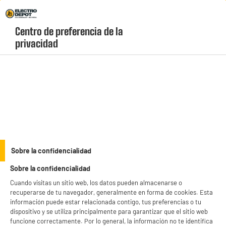
Envio Gratis +99€ y Recogida Gratis en tienda 1h
Centro de preferencia de la 
geolocation-header-icon-text
header-
Carrito
privacidad
Menú
login-
account
Consolas y videojuegos
(22 produits)
Entra en el juego al mejor precio con nuestra selección de
consolas baratas
de
última generación en Electro Depot. Encuentra las mejores ofertas en PlayStation
5, Xbox Series X|S y Nintendo Switch, además de ediciones portátiles y packs
see_more_label
Sobre la confidencialidad
con juegos incluidos. ¡Aprovecha nuestros precios imbatibles y llévate la
máxima diversión a casa hoy mismo!
Sobre la confidencialidad
productItem_availability_txt-
productItem__availability-
Cuando visitas un sitio web, los datos pueden almacenarse o
current-store
change-btn
recuperarse de tu navegador, generalmente en forma de cookies. Esta
LEGANÉS, MADRID
información puede estar relacionada contigo, tus preferencias o tu
dispositivo y se utiliza principalmente para garantizar que el sitio web
product_list_sticky_button_Filter
product_list_stic
funcione correctamente. Por lo general, la información no te identifica