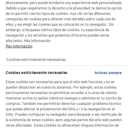
directamente, pero puede brindarte una experiencia web personalizada.
Debido a que respetamos tu derecho a la privacidad, te damos la opción
de no permitir ciertos tipos de cookies. Haz clic en las diferentes
categorías de cookies para obtener más detalles sobre cada una de
Consola Xbox Series S 512 GB SSD Color Blanca
Digital RRS-00009
ellas, y así elegir las cookies que se colocarán en tu navegador. Sin
embargo, si bloqueas ciertos tipos de cookies, tu experiencia de
Tipo : Consola de la sala
navegación y los servicios que podemos ofrecerte pueden verse
Modelo : Series S
afectados. Más información
Capacidad (Gb) : 512 Go
Más información
★★★★★
★★★★★
349
€
94
4.8
/5
(
25
)
Pago a
plazos
Cookies estrictamente necesarias
compare_product
Cookies estrictamente necesarias
Activas siempre
Estas cookies son necesarias para que el sitio web funcione y no se
pueden desactivar en nuestros sistemas. Por ejemplo, estas cookies
estrictamente necesarias te permitirán acceder a tu área de cliente,
mantener activa tu sesión mientras navegas o administrar tu carrito de
compras. También nos permitirán detectar cualquier problema técnico
ELECTROCHOLLOS
que pueda afectar la presentación del Sitio y / o la navegación en el
Mando inalámbrico XBOX blanco
Sitio. Puedes configurar tu navegador para bloquear o ser notificado de
Compatibilidad : Ordenador Personal,Xbox
la existencia de estas cookies, pero algunas partes del sitio web pueden
48
€
94
verse afectadas. Estas cookies no almacenan ninguna información de