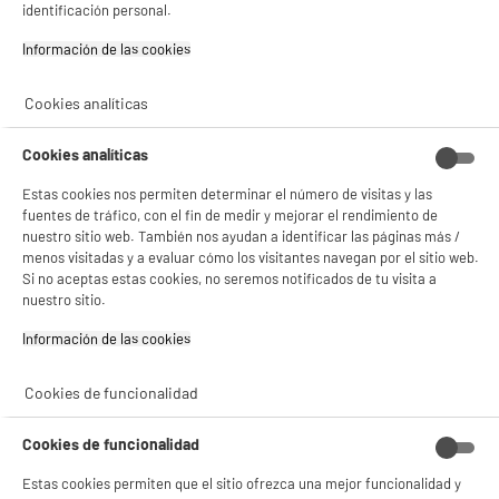
identificación personal.
Información de las cookies‎
★★★★★
★★★★★
4.7
/5
(
7
)
Cookies analíticas
compare_product
Cookies analíticas
Estas cookies nos permiten determinar el número de visitas y las
fuentes de tráfico, con el fin de medir y mejorar el rendimiento de
ELECTROCHOLLOS
nuestro sitio web. También nos ayudan a identificar las páginas más /
menos visitadas y a evaluar cómo los visitantes navegan por el sitio web.
Mando inalámbrico PS4 ONIVERSE Revolt V2 -
Si no aceptas estas cookies, no seremos notificados de tu visita a
Negro
nuestro sitio.
Compatibilidad : Ordenador
Personal,Playstation 3,Playstation 4
Información de las cookies‎
19
BIENVENIDO a ELECTRO
€
94
Rechazar todas
DEPOT
Cookies de funcionalidad
★★★★★
★★★★★
Con el fin de mejorar tu experiencia, y tras tu consentimiento, ELECTRO DEPOT
5
/5
(
2
)
y sus socios utilizan cookies que procesan tus datos personales para:
Cookies de funcionalidad
- compartir contenido adaptado a tus preferencias
compare_product
- ofrecer publicidad y comunicaciones personalizadas
Estas cookies permiten que el sitio ofrezca una mejor funcionalidad y
- facilitar el intercambio de contenido en las redes sociales