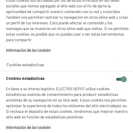
Estas cookies son activadas por los servicios ofrecidos en las redes
30
€
13
sociales que hemos agregado al sitio web con el fin de darte la
★★★★★
★★★★★
oportunidad de compartir nuestro contenido con tu red y conocidos.
4
/5
(
53
)
También nos permiten rastrear tu navegación en otros sitios web y crear
un perfil de tus intereses. Esto puede afectar el contenido y los
compare_product
mensajes que se muestran en otros sitios web que visitas. Si no permites
estas cookies, es posible que no puedas usar o ver estas herramientas
para compartir.
Información de las cookies‎
Auriculares con micrófono TRUST GAMING FORTA
Cookies estadísticas
blanco
Compatibilidad : Ps5 Delgada,Playstation
4,Playstation 5
Cookies estadísticas
38
€
96
★★★★★
★★★★★
En base a su interés legítimo, ELECTRO DEPOT utiliza cookies
estadísticas exentas de consentimiento para producir estadísticas
4.5
/5
(
17
)
anónimas de su navegación en su sitio web. Estas cookies nos permiten
optimizar la experiencia de todos los visitantes del sitio electrodepot.es.
compare_product
Si rechaza el depósito de estas cookies, tendremos que mejorar nuestro
sitio web en función de estadísticas anónimas
Información de las cookies‎