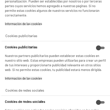
personalización. Pueden ser establecidas por nosotros o por terceras
- analizar el tráfico en nuestro sitio web Consulta la política de cookies.
partes cuyos servicios hemos agregado a nuestras páginas. Si no
Consulta la política de cookies.
.
permite estas cookies algunos de nuestros servicios no funcionarán
ELECTROCHOLLOS
correctamente.
Si aceptas, la experiencia será aún mejor. Si no acepta, se utilizarán cookies
Mando Dualsense V3 para PS5, color negro
estadísticas anónimas basadas en tu navegación. Puedes oponerte a su uso
Información de las cookies‎
medianoche.
gestionando sus cookies.
¡Buena visita!
Compatibilidad : Ps5 Delgada,Playstation 5
Cookies publicitarias
69
€
94
✔ ACEPTAR TODAS
Cookies publicitarias
Gestionar cookies
★★★★★
★★★★★
Nuestros partners publicitarios pueden establecer estas cookies en
4.9
/5
(
7
)
nuestro sitio web. Estas empresas pueden utilizarlas para crear un perfil
de tus intereses y proporcionarte publicidad relevante en otros sitios
compare_product
web. Si no permite estas cookies, tu publicidad estará menos dirigida.
Información de las cookies‎
Cookies de redes sociales
Auriculares gaming TRUST GAMING FORZE
PS4/PS5 negro
Cookies de redes sociales
Compatibilidad : Ps5 Delgada,Playstation
4,Playstation 5