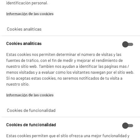
identificación personal.
Información de las cookies‎
Cookies analíticas
Cookies analíticas
BIENVENIDO a ELECTRO
Rechazar todas
Estas cookies nos permiten determinar el número de visitas y las
DEPOT
fuentes de tráfico, con el fin de medir y mejorar el rendimiento de
Con el fin de mejorar tu experiencia, y tras tu consentimiento, ELECTRO DEPOT
nuestro sitio web. También nos ayudan a identificar las páginas más /
y sus socios utilizan cookies que procesan tus datos personales para:
menos visitadas y a evaluar cómo los visitantes navegan por el sitio web.
- compartir contenido adaptado a tus preferencias
Si no aceptas estas cookies, no seremos notificados de tu visita a
- ofrecer publicidad y comunicaciones personalizadas
nuestro sitio.
- facilitar el intercambio de contenido en las redes sociales
- analizar el tráfico en nuestro sitio web Consulta la política de cookies.
Información de las cookies‎
Consulta la política de cookies.
.
Si aceptas, la experiencia será aún mejor. Si no acepta, se utilizarán cookies
Cookies de funcionalidad
estadísticas anónimas basadas en tu navegación. Puedes oponerte a su uso
gestionando sus cookies.
¡Buena visita!
Cookies de funcionalidad
Estas cookies permiten que el sitio ofrezca una mejor funcionalidad y
✔ ACEPTAR TODAS