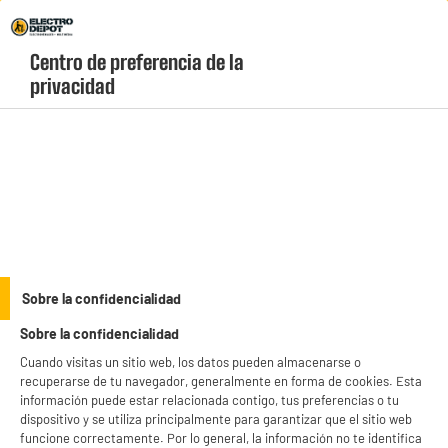
Envio Gratis +99€ y Recogida Gratis en tienda 1h
Centro de preferencia de la 
geolocation-header-icon-text
header-
Carrito
privacidad
Menú
login-
account
Patinetes eléctricos
ELECTROCHOLLOS
Sobre la confidencialidad
Patinete eléctrico SEGWAY ZT3 Pro
Sobre la confidencialidad
Cuando visitas un sitio web, los datos pueden almacenarse o
recuperarse de tu navegador, generalmente en forma de cookies. Esta
información puede estar relacionada contigo, tus preferencias o tu
dispositivo y se utiliza principalmente para garantizar que el sitio web
funcione correctamente. Por lo general, la información no te identifica