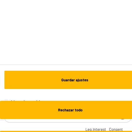
Recogida en 1h:
Gratuita
Envío a domicilio: 3 - 5 días laborables
ESTAMOS EN CONTACTO
¡DESCARGA NUESTRA APP!
¡SUSCRÍBETE A NUESTRA NEWSLETTER!
Guardar ajustes
OK
¡SÍGUENOS EN REDES!
Lista de cookies
Rechazar todo
¿NECESITAS AYUDA?
Leg.Interest
Consent