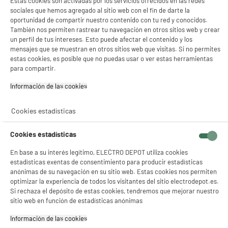
Estas cookies son activadas por los servicios ofrecidos en las redes
756C
sociales que hemos agregado al sitio web con el fin de darte la
Clase energética : A++
oportunidad de compartir nuestro contenido con tu red y conocidos.
También nos permiten rastrear tu navegación en otros sitios web y crear
Potencia de extracción : 609 m³/h
un perfil de tus intereses. Esto puede afectar el contenido y los
Potencia de los motores (W) : 85 W
mensajes que se muestran en otros sitios web que visitas. Si no permites
169
€
96
★★★★★
★★★★★
estas cookies, es posible que no puedas usar o ver estas herramientas
4.3
/5
(
184
)
para compartir.
Pago a
plazos
Información de las cookies‎
compare_product
Cookies estadísticas
Cookies estadísticas
BY ELECTRODEPOT
En base a su interés legítimo, ELECTRO DEPOT utiliza cookies
CAMPANA DECORATIVA 60cm, 560m3/h, inox,
estadísticas exentas de consentimiento para producir estadísticas
A
++
clase A++, VALBERG TSH 60 T X 756C
anónimas de su navegación en su sitio web. Estas cookies nos permiten
optimizar la experiencia de todos los visitantes del sitio electrodepot.es.
Clase energética : A++
Si rechaza el depósito de estas cookies, tendremos que mejorar nuestro
Potencia de extracción : 560 m³/h
sitio web en función de estadísticas anónimas
Potencia de los motores (W) : 90 W
119
€
96
Información de las cookies‎