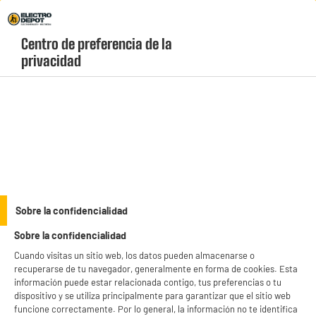
Envio Gratis +99€ y Recogida Gratis en tienda 1h
Centro de preferencia de la 
geolocation-header-icon-text
header-
Carrito
privacidad
Menú
login-
account
Campanas decorativas baratas
(12 produits)
Añade un toque de estilo a tu cocina con una campana extractora
decorativa. Además de realzar la estética de tu espacio, garantiza
una ventilación eficiente. En Valberg, estamos orgullosos de
see_more_label
ofrecer campanas decorativas elegantes con una excelente
Sobre la confidencialidad
relación calidad-precio. También disponemos de campanas
Sobre la confidencialidad
decorativas baratas de otras marcas reconocidas. Pago a plazos y
productItem_availability_txt-
productItem__availability-
entrega rápida.
Cuando visitas un sitio web, los datos pueden almacenarse o
current-store
change-btn
recuperarse de tu navegador, generalmente en forma de cookies. Esta
LEGANÉS, MADRID
información puede estar relacionada contigo, tus preferencias o tu
dispositivo y se utiliza principalmente para garantizar que el sitio web
product_list_sticky_button_Filter
product_list_stic
funcione correctamente. Por lo general, la información no te identifica