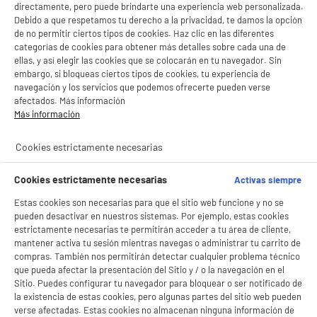
directamente, pero puede brindarte una experiencia web personalizada.
Debido a que respetamos tu derecho a la privacidad, te damos la opción
BY ELECTRODEPOT
de no permitir ciertos tipos de cookies. Haz clic en las diferentes
categorías de cookies para obtener más detalles sobre cada una de
Campana Inclinada VALBERG 60cm caudal
A
+
528m3/h Clase A+ Filtro Aluminio FIH 60 MK
ellas, y así elegir las cookies que se colocarán en tu navegador. Sin
302C
embargo, si bloqueas ciertos tipos de cookies, tu experiencia de
navegación y los servicios que podemos ofrecerte pueden verse
Clase energética : A+
afectados. Más información
Potencia de extracción : 528 m³/h
Más información
Potencia de los motores (W) : 110 W
97
€
95
★★★★★
★★★★★
Cookies estrictamente necesarias
4.3
/5
(
245
)
Pago a
plazos
Cookies estrictamente necesarias
Activas siempre
compare_product
Estas cookies son necesarias para que el sitio web funcione y no se
pueden desactivar en nuestros sistemas. Por ejemplo, estas cookies
estrictamente necesarias te permitirán acceder a tu área de cliente,
mantener activa tu sesión mientras navegas o administrar tu carrito de
compras. También nos permitirán detectar cualquier problema técnico
que pueda afectar la presentación del Sitio y / o la navegación en el
PRECIO IMBATIBLE
Sitio. Puedes configurar tu navegador para bloquear o ser notificado de
CAMPANA DECORATIVA 60cm, 387m3/h, negra,
A
+
la existencia de estas cookies, pero algunas partes del sitio web pueden
VALBERG DH 60 MK302C V2
verse afectadas. Estas cookies no almacenan ninguna información de
Clase energética : A+