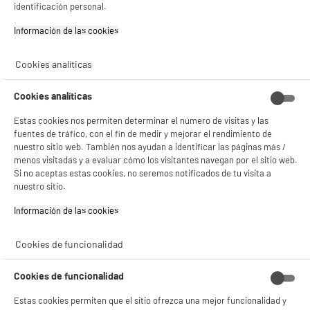
identificación personal.
Potencia de extracción : 387 m³/h
Potencia de los motores (W) : 50 W
Información de las cookies‎
69
€
96
★★★★★
★★★★★
Cookies analíticas
4.1
/5
(
17
)
Cookies analíticas
compare_product
Estas cookies nos permiten determinar el número de visitas y las
BIENVENIDO a ELECTRO
Rechazar todas
fuentes de tráfico, con el fin de medir y mejorar el rendimiento de
nuestro sitio web. También nos ayudan a identificar las páginas más /
DEPOT
menos visitadas y a evaluar cómo los visitantes navegan por el sitio web.
BY ELECTRODEPOT
Si no aceptas estas cookies, no seremos notificados de tu visita a
Con el fin de mejorar tu experiencia, y tras tu consentimiento, ELECTRO DEPOT
CAMPANA DECORATIVA 60cm, 387m3/h, inox,
A
+
y sus socios utilizan cookies que procesan tus datos personales para:
nuestro sitio.
VALBERG DH 60 MX302C V2
- compartir contenido adaptado a tus preferencias
Clase energética : A+
- ofrecer publicidad y comunicaciones personalizadas
Información de las cookies‎
Potencia de extracción : 387 m³/h
- facilitar el intercambio de contenido en las redes sociales
- analizar el tráfico en nuestro sitio web Consulta la política de cookies.
Potencia de los motores (W) : 50 W
Cookies de funcionalidad
Consulta la política de cookies.
.
79
€
96
★★★★★
★★★★★
Si aceptas, la experiencia será aún mejor. Si no acepta, se utilizarán cookies
Cookies de funcionalidad
estadísticas anónimas basadas en tu navegación. Puedes oponerte a su uso
4.6
/5
(
7
)
gestionando sus cookies.
Estas cookies permiten que el sitio ofrezca una mejor funcionalidad y
¡Buena visita!
compare_product