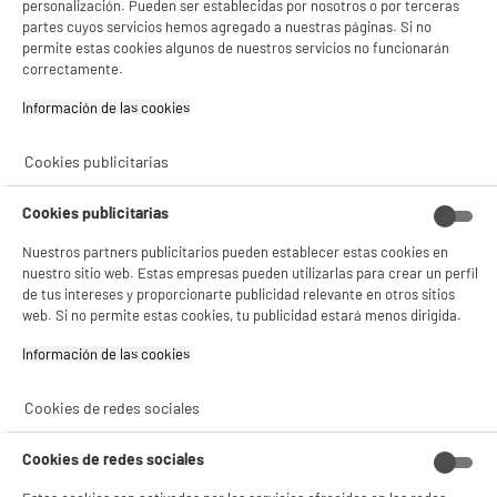
personalización. Pueden ser establecidas por nosotros o por terceras
partes cuyos servicios hemos agregado a nuestras páginas. Si no
✔ ACEPTAR TODAS
permite estas cookies algunos de nuestros servicios no funcionarán
correctamente.
Gestionar cookies
BY ELECTRODEPOT
Información de las cookies‎
Campana decorativa inclinada 90cm,
A
+
528m3/h, negra, VALBERG FIH 90 MK 302C
Cookies publicitarias
Clase energética : A+
Potencia de extracción : 528 m³/h
Potencia de los motores (W) : 110 W
Cookies publicitarias
119
€
96
Nuestros partners publicitarios pueden establecer estas cookies en
★★★★★
★★★★★
nuestro sitio web. Estas empresas pueden utilizarlas para crear un perfil
Pago a
plazos
4.3
/5
(
106
)
de tus intereses y proporcionarte publicidad relevante en otros sitios
web. Si no permite estas cookies, tu publicidad estará menos dirigida.
compare_product
Información de las cookies‎
Cookies de redes sociales
BY ELECTRODEPOT
Cookies de redes sociales
Campana decorativa inclinada 90cm,
A
++
609m3/h, negra, clase A++, VALBERG FIH 90 EGK