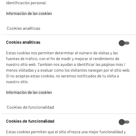
identificación personal.
★★★★★
★★★★★
Información de las cookies‎
4.5
/5
(
247
)
Cookies analíticas
compare_product
BIENVENIDO a ELECTRO
Rechazar todas
Cookies analíticas
DEPOT
Estas cookies nos permiten determinar el número de visitas y las
Con el fin de mejorar tu experiencia, y tras tu consentimiento, ELECTRO DEPOT
fuentes de tráfico, con el fin de medir y mejorar el rendimiento de
y sus socios utilizan cookies que procesan tus datos personales para:
Auriculares gaming Spirit of Gamer PRO-H8 RGB
nuestro sitio web. También nos ayudan a identificar las páginas más /
- compartir contenido adaptado a tus preferencias
menos visitadas y a evaluar cómo los visitantes navegan por el sitio web.
sistema : Cascos micrófono con cable
- ofrecer publicidad y comunicaciones personalizadas
Si no aceptas estas cookies, no seremos notificados de tu visita a
Compatibilidad de hardware : Sistema
- facilitar el intercambio de contenido en las redes sociales
nuestro sitio.
Operativo Chrome,Consolas,Mac Os,Ordenador
- analizar el tráfico en nuestro sitio web Consulta la política de cookies.
Personal,Windows
Consulta la política de cookies.
.
Información de las cookies‎
★★★★★
★★★★★
19
€
96
Si aceptas, la experiencia será aún mejor. Si no acepta, se utilizarán cookies
4.1
/5
(
7
)
estadísticas anónimas basadas en tu navegación. Puedes oponerte a su uso
Cookies de funcionalidad
gestionando sus cookies.
compare_product
¡Buena visita!
Cookies de funcionalidad
✔ ACEPTAR TODAS
Estas cookies permiten que el sitio ofrezca una mejor funcionalidad y