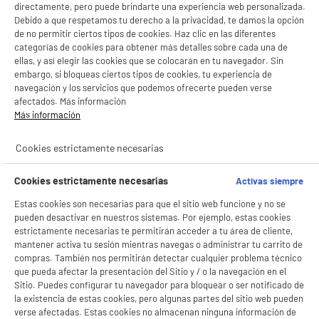
directamente, pero puede brindarte una experiencia web personalizada.
Debido a que respetamos tu derecho a la privacidad, te damos la opción
BY ELECTRODEPOT
de no permitir ciertos tipos de cookies. Haz clic en las diferentes
categorías de cookies para obtener más detalles sobre cada una de
Ratón inalambrico EDENWOOD MWLS01B
ellas, y así elegir las cookies que se colocarán en tu navegador. Sin
Uso : Ofimática
embargo, si bloqueas ciertos tipos de cookies, tu experiencia de
Inalámbrico : Sí
navegación y los servicios que podemos ofrecerte pueden verse
4
€
96
afectados. Más información
Más información
★★★★★
★★★★★
Cookies estrictamente necesarias
4.5
/5
(
385
)
Cookies estrictamente necesarias
Activas siempre
compare_product
Estas cookies son necesarias para que el sitio web funcione y no se
pueden desactivar en nuestros sistemas. Por ejemplo, estas cookies
estrictamente necesarias te permitirán acceder a tu área de cliente,
PRECIO IMBATIBLE
mantener activa tu sesión mientras navegas o administrar tu carrito de
compras. También nos permitirán detectar cualquier problema técnico
Ratón HIGH ONE MWD01B
que pueda afectar la presentación del Sitio y / o la navegación en el
Uso : Ofimática
Sitio. Puedes configurar tu navegador para bloquear o ser notificado de
Inalámbrico : No
la existencia de estas cookies, pero algunas partes del sitio web pueden
2
€
25
verse afectadas. Estas cookies no almacenan ninguna información de