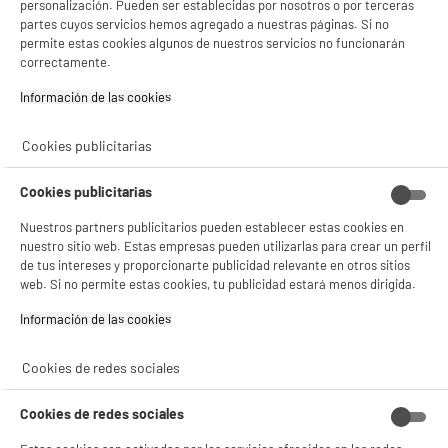
personalización. Pueden ser establecidas por nosotros o por terceras
Gestionar cookies
partes cuyos servicios hemos agregado a nuestras páginas. Si no
permite estas cookies algunos de nuestros servicios no funcionarán
Ratón inalámbrico APM
correctamente.
Uso : Ofimática
Información de las cookies‎
Inalámbrico : Sí
5
€
94
Cookies publicitarias
★★★★★
★★★★★
4.4
/5
(
152
)
Cookies publicitarias
compare_product
Nuestros partners publicitarios pueden establecer estas cookies en
nuestro sitio web. Estas empresas pueden utilizarlas para crear un perfil
de tus intereses y proporcionarte publicidad relevante en otros sitios
web. Si no permite estas cookies, tu publicidad estará menos dirigida.
BY ELECTRODEPOT
Ratón EDENWOOD MINI MMSBG01
Información de las cookies‎
Uso : Ofimática
Inalámbrico : Sí
Cookies de redes sociales
8
€
96
Cookies de redes sociales