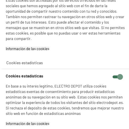
★★★★★
★★★★★
Estas cookies son activadas por los servicios ofrecidos en las redes
sociales que hemos agregado al sitio web con el fin de darte la
4
/5
(
212
)
oportunidad de compartir nuestro contenido con tu red y conocidos.
También nos permiten rastrear tu navegación en otros sitios web y crear
compare_product
un perfil de tus intereses. Esto puede afectar el contenido y los
mensajes que se muestran en otros sitios web que visitas. Si no permites
estas cookies, es posible que no puedas usar o ver estas herramientas
para compartir.
PRECIO IMBATIBLE
Alfombrilla HIGH ONE NEGRO
Información de las cookies‎
Uso :
0
Cookies estadísticas
€
94
Cookies estadísticas
En base a su interés legítimo, ELECTRO DEPOT utiliza cookies
compare_product
estadísticas exentas de consentimiento para producir estadísticas
anónimas de su navegación en su sitio web. Estas cookies nos permiten
optimizar la experiencia de todos los visitantes del sitio electrodepot.es.
Si rechaza el depósito de estas cookies, tendremos que mejorar nuestro
sitio web en función de estadísticas anónimas
BY ELECTRODEPOT
Alfombrilla raton EDENWOOD con reposa
Información de las cookies‎
muñecas