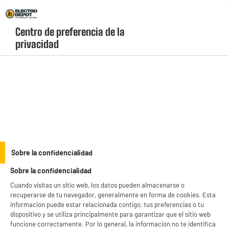
Envio Gratis +99€ y Recogida Gratis en tienda 1h
Centro de preferencia de la 
geolocation-header-icon-text
header-
Carrito
privacidad
Menú
login-
account
Teclados y ratones para ordenador
(18 produits)
Encuentra la mayor variedad de
ratones baratos
para tu PC o portátil y mejora tu
precisión por muy poco dinero. Explora nuestro catálogo de ratones
inalámbricos, modelos ergonómicos para oficina y ratones gaming con luces
see_more_label
Sobre la confidencialidad
RGB de las mejores marcas del mercado. ¡Equípate en Electro Depot con los
precios más bajos y estrena periférico hoy mismo!
Sobre la confidencialidad
productItem_availability_txt-
productItem__availability-
Cuando visitas un sitio web, los datos pueden almacenarse o
current-store
change-btn
recuperarse de tu navegador, generalmente en forma de cookies. Esta
LEGANÉS, MADRID
información puede estar relacionada contigo, tus preferencias o tu
dispositivo y se utiliza principalmente para garantizar que el sitio web
product_list_sticky_button_Filter
product_list_stic
funcione correctamente. Por lo general, la información no te identifica