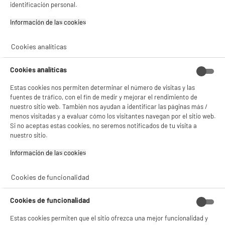
identificación personal.
Si aceptas, la experiencia será aún mejor. Si no acepta, se utilizarán cookies
Alimentación : Batería
estadísticas anónimas basadas en tu navegación. Puedes oponerte a su uso
Autonomía : 75 m
Información de las cookies‎
gestionando sus cookies.
29
€
96
¡Buena visita!
★★★★★
★★★★★
4.7
/5
(
739
)
Cookies analíticas
✔ ACEPTAR TODAS
compare_product
Cookies analíticas
Gestionar cookies
Estas cookies nos permiten determinar el número de visitas y las
fuentes de tráfico, con el fin de medir y mejorar el rendimiento de
nuestro sitio web. También nos ayudan a identificar las páginas más /
menos visitadas y a evaluar cómo los visitantes navegan por el sitio web.
Si no aceptas estas cookies, no seremos notificados de tu visita a
CORTAPELO BARBA Y PELO SILVER STYLE PRO
nuestro sitio.
003044
Tipo : Máquina de cortar el pelo
Información de las cookies‎
Alimentación : Batería
Autonomía : 180 m
★★★★★
★★★★★
Cookies de funcionalidad
19
€
96
3.5
/5
(
29
)
Cookies de funcionalidad
compare_product
Estas cookies permiten que el sitio ofrezca una mejor funcionalidad y