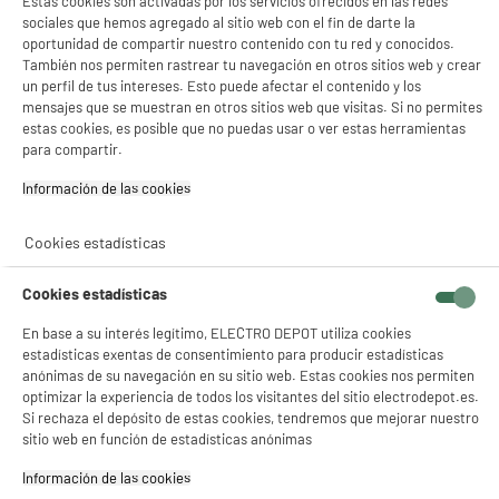
Estas cookies son activadas por los servicios ofrecidos en las redes
sociales que hemos agregado al sitio web con el fin de darte la
14
€
96
oportunidad de compartir nuestro contenido con tu red y conocidos.
También nos permiten rastrear tu navegación en otros sitios web y crear
★★★★★
★★★★★
un perfil de tus intereses. Esto puede afectar el contenido y los
4.6
/5
(
60
)
mensajes que se muestran en otros sitios web que visitas. Si no permites
estas cookies, es posible que no puedas usar o ver estas herramientas
compare_product
para compartir.
Información de las cookies‎
PRECIO IMBATIBLE
Cookies estadísticas
Cortapelo BE YOU BY-WDHC
Tipo : Máquina de cortar el pelo
Cookies estadísticas
Alimentación : Red Eléctrica
Autonomía :
En base a su interés legítimo, ELECTRO DEPOT utiliza cookies
estadísticas exentas de consentimiento para producir estadísticas
7
€
92
anónimas de su navegación en su sitio web. Estas cookies nos permiten
optimizar la experiencia de todos los visitantes del sitio electrodepot.es.
★★★★★
★★★★★
Si rechaza el depósito de estas cookies, tendremos que mejorar nuestro
3.7
/5
(
35
)
sitio web en función de estadísticas anónimas
compare_product
Información de las cookies‎