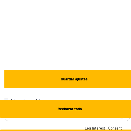
Recogida en 1h:
Gratuita
Envío a domicilio: 3 - 5 días laborables
ESTAMOS EN CONTACTO
¡DESCARGA NUESTRA APP!
¡SUSCRÍBETE A NUESTRA NEWSLETTER!
Guardar ajustes
OK
¡SÍGUENOS EN REDES!
Lista de cookies
Rechazar todo
¿NECESITAS AYUDA?
Leg.Interest
Consent