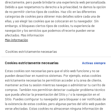
directamente, pero puede brindarte una experiencia web personalizada.
Debido a que respetamos tu derecho a la privacidad, te damos la opción
de no permitir ciertos tipos de cookies. Haz clic en las diferentes
categorías de cookies para obtener más detalles sobre cada una de
Cortapelo con bateria WAHL Color pro + Pack
mini recortadora
ellas, y así elegir las cookies que se colocarán en tu navegador. Sin
embargo, si bloqueas ciertos tipos de cookies, tu experiencia de
Tipo : Máquina de cortar el pelo
navegación y los servicios que podemos ofrecerte pueden verse
Alimentación : Batería
afectados. Más información
Autonomía : 60 m
Más información
★★★★★
★★★★★
4.4
/5
(
437
)
Cookies estrictamente necesarias
€
29
92
compare_product
16
€
92
Cookies estrictamente necesarias
Activas siempre
BIENVENIDO a ELECTRO
Rechazar todas
Estas cookies son necesarias para que el sitio web funcione y no se
DEPOT
pueden desactivar en nuestros sistemas. Por ejemplo, estas cookies
Con el fin de mejorar tu experiencia, y tras tu consentimiento, ELECTRO DEPOT
estrictamente necesarias te permitirán acceder a tu área de cliente,
y sus socios utilizan cookies que procesan tus datos personales para:
mantener activa tu sesión mientras navegas o administrar tu carrito de
- compartir contenido adaptado a tus preferencias
compras. También nos permitirán detectar cualquier problema técnico
- ofrecer publicidad y comunicaciones personalizadas
que pueda afectar la presentación del Sitio y / o la navegación en el
- facilitar el intercambio de contenido en las redes sociales
Sitio. Puedes configurar tu navegador para bloquear o ser notificado de
- analizar el tráfico en nuestro sitio web Consulta la política de cookies.
Cortapelo con bateria PHILIPS HC5612/15
la existencia de estas cookies, pero algunas partes del sitio web pueden
Consulta la política de cookies.
.
verse afectadas. Estas cookies no almacenan ninguna información de
Tipo : Máquina de cortar el pelo