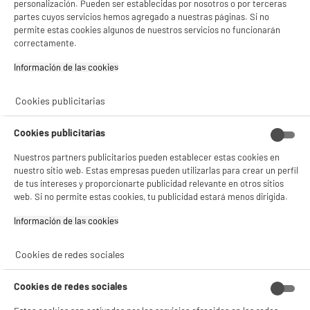
personalización. Pueden ser establecidas por nosotros o por terceras
partes cuyos servicios hemos agregado a nuestras páginas. Si no
permite estas cookies algunos de nuestros servicios no funcionarán
correctamente.
Información de las cookies‎
Cortadora pelo BABYLISS filaire E756E
Tipo : Máquina de cortar el pelo
Cookies publicitarias
Alimentación : Red Eléctrica
Autonomía :
Cookies publicitarias
19
€
96
★★★★★
★★★★★
4
/5
(
1
)
Nuestros partners publicitarios pueden establecer estas cookies en
nuestro sitio web. Estas empresas pueden utilizarlas para crear un perfil
compare_product
de tus intereses y proporcionarte publicidad relevante en otros sitios
web. Si no permite estas cookies, tu publicidad estará menos dirigida.
Información de las cookies‎
PRECIO IMBATIBLE
Cookies de redes sociales
Cortapelo con bateria BE YOU BY-WLHC
Tipo : Máquina de cortar el pelo
Cookies de redes sociales
Alimentación : Batería
Autonomía : 150 m