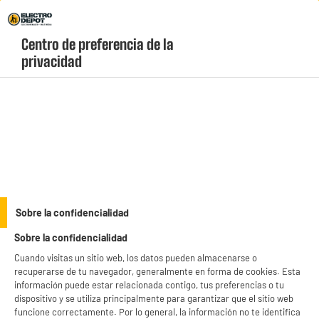
Envio Gratis +99€ y Recogida Gratis en tienda 1h
Centro de preferencia de la 
geolocation-header-icon-text
header-
Carrito
privacidad
Menú
login-
account
Máquinas de cortapelos
(10 produits)
Descubre nuestra selección de
máquinas de cortar el pelo baratas
de marcas
líderes como Philips, Wahl o BaByliss al mejor precio del mercado. Consigue un
corte profesional en casa con cortapelos inalámbricos, de gran autonomía y con
see_more_label
Sobre la confidencialidad
múltiples peines guía para todo tipo de estilos. Aprovecha los chollos de Electro
Depot y llévate tu cortadora hoy mismo con nuestro servicio gratuito de recogida
Sobre la confidencialidad
en tienda en 1 hora.
productItem_availability_txt-
productItem__availability-
Cuando visitas un sitio web, los datos pueden almacenarse o
current-store
change-btn
recuperarse de tu navegador, generalmente en forma de cookies. Esta
LEGANÉS, MADRID
información puede estar relacionada contigo, tus preferencias o tu
dispositivo y se utiliza principalmente para garantizar que el sitio web
product_list_sticky_button_Filter
product_list_stic
funcione correctamente. Por lo general, la información no te identifica