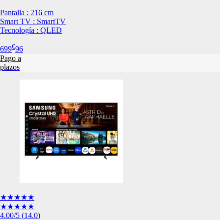
Esta información pue
Pantalla : 216 cm
que el sitio web fun
Smart TV : SmartTV
experiencia web pers
Tecnología : QLED
tipos de cookies. Ha
las cookies que se c
€
699
96
los servicios que p
Pago a
Más información
plazos
Cookies estrictam
Estas cookies son ne
cookies estrictament
administrar tu carri
presentación del Sit
existencia de estas 
información de iden
Información de las
★★★★★
Cookies analíticas
★★★★★
Estas cookies nos pe
4.00
/5
(
14.0
)