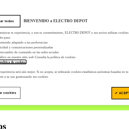
BIENVENIDO a ELECTRO DEPOT
ar todas
 mejorar tu experiencia, y tras tu consentimiento, ELECTRO DEPOT y sus socios utilizan cookies
les para:
ontenido adaptado a tus preferencias
licidad y comunicaciones personalizadas
 intercambio de contenido en las redes sociales
tráfico en nuestro sitio web Consulta la política de cookies.
política de cookies.
.
 experiencia será aún mejor. Si no acepta, se utilizarán cookies estadísticas anónimas basadas en t
te a su uso gestionando sus cookies.
ar cookies
✔ ACEP
os