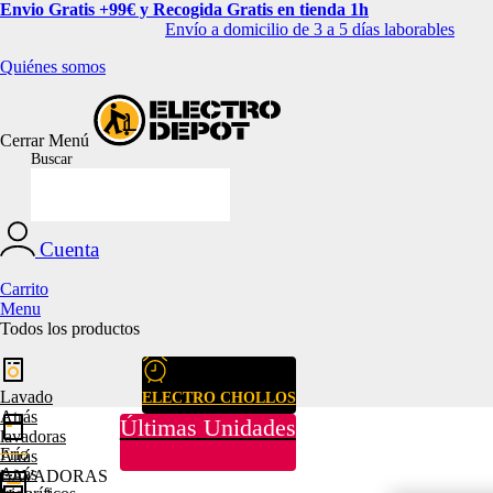
Envio Gratis +99€ y Recogida Gratis en tienda 1h
Envío a domicilio de 3 a 5 días laborables
Quiénes somos
Cerrar
Menú
Buscar
Cuenta
Carrito
Menu
Todos los productos
Lavado
ELECTRO CHOLLOS
Atrás
Últimas Unidades
lavadoras
Frío
Atrás
Atrás
LAVADORAS