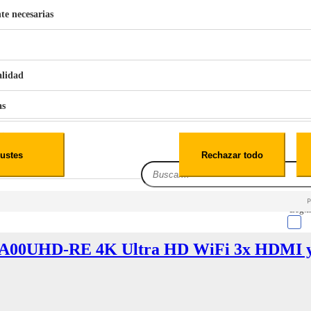
te necesarias
€
42
49
BERG 1,1L Limpia Sofás Alfombras Coche SP3
alidad
as
iales
ustes
Rechazar todo
es
Leg.I
00UHD-RE 4K Ultra HD WiFi 3x HDMI 
cialidad
itio web, los datos pueden almacenarse o recuperarse de tu navegador, generalmente