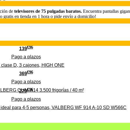
cción de
televisores de 75 pulgadas baratos.
Encuentra pantallas giga
 gratis en tienda en 1 hora o pide envío a domicilio!
€
96
139
Pago a
plazos
 clase D, 3 cajones, HIGH ONE
€
96
369
Pago a
plazos
€
96
ALBERG CLIM-A14 3.500 frigorías / 40 m²
279
Pago a
plazos
0%, ideal para 4-5 personas, VALBERG WF 914 A-10 SD W566C