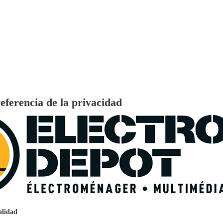
tra HD Dolby Vision HDMI 2.1 WiFi
eferencia de la privacidad
€
96
159
Pago a
plazos
nción EcoTank EPSON ET-2861
alidad