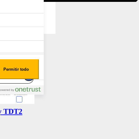
Permitir todo
nterest
Consent
y TDT2
 en forma de cookies.