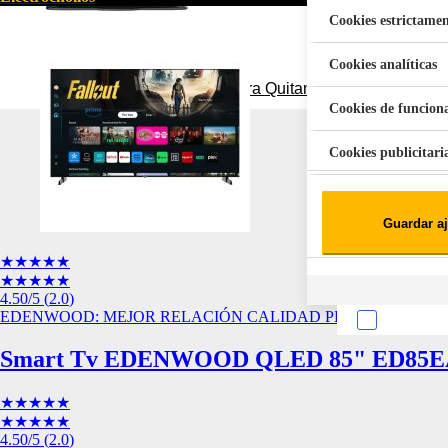
Cookies estrictamen
Cookies analíticas
Aspiradora Quitamanchas 450W VAL
Cookies de funcion
Cookies publicitari
Cookies de redes soc
Guardar aj
Cookies estadísticas
Lista de cooki
★★★★★
★★★★★
4.50
/5
(
2.0
)
EDENWOOD: MEJOR RELACIÓN CALIDAD PRECIO
Smart Tv EDENWOOD QLED 85" ED85EA
★★★★★
Sobre la confiden
★★★★★
Cuando visitas un s
4.50
/5
(
2.0
)