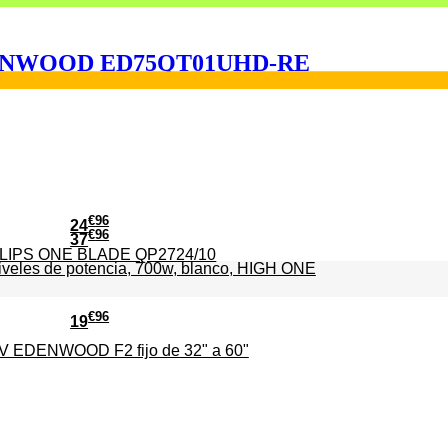
EDENWOOD ED75QT01UHD-RE
€
96
24
€
96
37
PHILIPS ONE BLADE QP2724/10
iveles de potencia, 700w, blanco, HIGH ONE
€
96
19
TV EDENWOOD F2 fijo de 32" a 60"