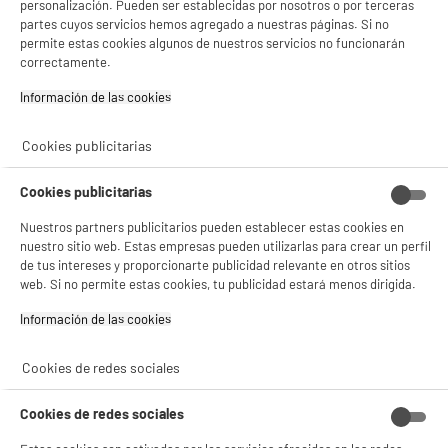
personalización. Pueden ser establecidas por nosotros o por terceras
partes cuyos servicios hemos agregado a nuestras páginas. Si no
permite estas cookies algunos de nuestros servicios no funcionarán
PRECIO IMBATIBLE
correctamente.
Aire Acondicionado Split 1x1, Bomba de calor,
A
++
4300F, ideal 30m2, HTW
Información de las cookies‎
Superficie ideal :
Capacidad de enfriamiento (Btu) : 18000
Cookies publicitarias
499
€
96
Pago a
plazos
Cookies publicitarias
compare_product
Nuestros partners publicitarios pueden establecer estas cookies en
nuestro sitio web. Estas empresas pueden utilizarlas para crear un perfil
de tus intereses y proporcionarte publicidad relevante en otros sitios
web. Si no permite estas cookies, tu publicidad estará menos dirigida.
Información de las cookies‎
Cookies de redes sociales
Compra los mejores aires
acondicionados split baratos
Cookies de redes sociales