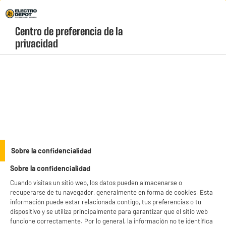
Envio Gratis +99€ y Recogida Gratis en tienda 1h
Centro de preferencia de la 
geolocation-header-icon-text
header-
Carrito
privacidad
Menú
login-
account
Aire acondicionado split barato
(4 produits)
Disponemos de una gran variedad de aires acondicionados tipo
split muy económicos.
see_more_label
Aprovecha nuestras ofertas y disfruta de la máxima calidad a
Sobre la confidencialidad
precio muy asequible.
Sobre la confidencialidad
productItem_availability_txt-
productItem__availability-
Cuando visitas un sitio web, los datos pueden almacenarse o
current-store
change-btn
recuperarse de tu navegador, generalmente en forma de cookies. Esta
LEGANÉS, MADRID
información puede estar relacionada contigo, tus preferencias o tu
dispositivo y se utiliza principalmente para garantizar que el sitio web
product_list_sticky_button_Filter
product_list_stic
funcione correctamente. Por lo general, la información no te identifica