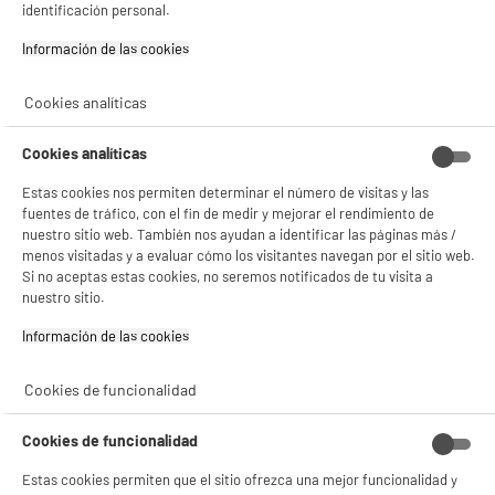
239
€
96
identificación personal.
estadísticas anónimas basadas en tu navegación. Puedes oponerte a su uso
gestionando sus cookies.
Pago a
plazos
Información de las cookies‎
¡Buena visita!
compare_product
✔ ACEPTAR TODAS
Cookies analíticas
Gestionar cookies
Cookies analíticas
Estas cookies nos permiten determinar el número de visitas y las
fuentes de tráfico, con el fin de medir y mejorar el rendimiento de
PRECIO IMBATIBLE
nuestro sitio web. También nos ayudan a identificar las páginas más /
Aire Acondicionado Split 1x1, Bomba de Calor,
A
++
menos visitadas y a evaluar cómo los visitantes navegan por el sitio web.
6000F, ideal para 40m2, HTW HTWS071IX75B
Si no aceptas estas cookies, no seremos notificados de tu visita a
Superficie ideal : 50 m²
nuestro sitio.
Capacidad de enfriamiento (Btu) : 24000
Información de las cookies‎
599
€
96
Pago a
plazos
Cookies de funcionalidad
compare_product
Cookies de funcionalidad
Estas cookies permiten que el sitio ofrezca una mejor funcionalidad y