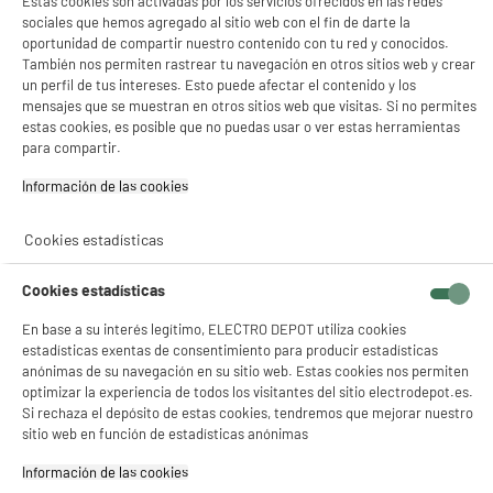
Estas cookies son activadas por los servicios ofrecidos en las redes
Encuentra la mejor oferta de aire acondicionado split económico con la selección
sociales que hemos agregado al sitio web con el fin de darte la
de productos que ponemos a tu disposición en ELECTRO DEPOT. Multisplits de
oportunidad de compartir nuestro contenido con tu red y conocidos.
pared para mantener
tu hogar climatizado
en verano y también en invierno gracias a
las bombas de calor. Además la mayoría vienen con control WiFi para encender tu
También nos permiten rastrear tu navegación en otros sitios web y crear
dispositivo a distancia y tener tu casa aclimatada.
un perfil de tus intereses. Esto puede afectar el contenido y los
mensajes que se muestran en otros sitios web que visitas. Si no permites
Pasa el verano más fresco, sin olas de calor y con las mejores noches gracias a
estas cookies, es posible que no puedas usar o ver estas herramientas
nuestros aires acondicionados split al mejor precio. Con nuestra selección de
para compartir.
pared, pequeños y decorativos conseguirás la temperatura que desees siempre.
¡Como especialistas en
electrodomésticos
a precios bajos ponemos también a tu
disposición muchos modelos de
aires acondicionados portátiles
y
ventiladores
.
Información de las cookies‎
Cookies estadísticas
Haz tu pedido online y aprovecha todas nuestras ventajas: garantía, pago seguro,
diferentes métodos de entrega, y mucho más.
Cookies estadísticas
Mejores precios en aires
En base a su interés legítimo, ELECTRO DEPOT utiliza cookies
acondicionados split
estadísticas exentas de consentimiento para producir estadísticas
anónimas de su navegación en su sitio web. Estas cookies nos permiten
Te ofrecemos la mejor relación calidad-precio en aires acondicionados de tipo
optimizar la experiencia de todos los visitantes del sitio electrodepot.es.
split. Contamos con una amplia gama de las mejores marcas del mercado y con
Si rechaza el depósito de estas cookies, tendremos que mejorar nuestro
precios muy competitivos. Para un espacio grande o pequeño, para uso
sitio web en función de estadísticas anónimas
residencial o comercial, tenemos el modelo perfecto para ti.
Información de las cookies‎