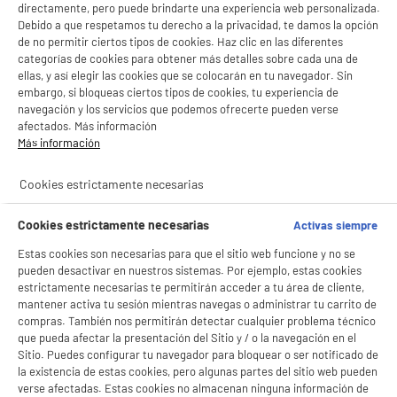
directamente, pero puede brindarte una experiencia web personalizada.
Debido a que respetamos tu derecho a la privacidad, te damos la opción
PRECIO IMBATIBLE
de no permitir ciertos tipos de cookies. Haz clic en las diferentes
categorías de cookies para obtener más detalles sobre cada una de
Aire Acondicionado Split 1x1, 3000 Frigorías,
A
++
ideal 25-30m2, con WiFi, HTW Inverter A++
ellas, y así elegir las cookies que se colocarán en tu navegador. Sin
embargo, si bloqueas ciertos tipos de cookies, tu experiencia de
Superficie ideal : 25 m²
navegación y los servicios que podemos ofrecerte pueden verse
Capacidad de enfriamiento (Btu) : 12000
afectados. Más información
259
€
96
Más información
Pago a
plazos
★★★★★
★★★★★
Cookies estrictamente necesarias
5
/5
(
4
)
BIENVENIDO a ELECTRO
Cookies estrictamente necesarias
Rechazar todas
Activas siempre
compare_product
DEPOT
Estas cookies son necesarias para que el sitio web funcione y no se
pueden desactivar en nuestros sistemas. Por ejemplo, estas cookies
Con el fin de mejorar tu experiencia, y tras tu consentimiento, ELECTRO DEPOT
estrictamente necesarias te permitirán acceder a tu área de cliente,
y sus socios utilizan cookies que procesan tus datos personales para:
mantener activa tu sesión mientras navegas o administrar tu carrito de
PRECIO IMBATIBLE
- compartir contenido adaptado a tus preferencias
compras. También nos permitirán detectar cualquier problema técnico
- ofrecer publicidad y comunicaciones personalizadas
Aire Acondicionado Split 1x1, 2250 Frigorías,
A
++
- facilitar el intercambio de contenido en las redes sociales
que pueda afectar la presentación del Sitio y / o la navegación en el
ideal 15-20m2, con WiFi, HTW Inverter A++
- analizar el tráfico en nuestro sitio web Consulta la política de cookies.
Sitio. Puedes configurar tu navegador para bloquear o ser notificado de
Superficie ideal : 15 m²
Consulta la política de cookies.
.
la existencia de estas cookies, pero algunas partes del sitio web pueden
Capacidad de enfriamiento (Btu) : 9000
verse afectadas. Estas cookies no almacenan ninguna información de
Si aceptas, la experiencia será aún mejor. Si no acepta, se utilizarán cookies