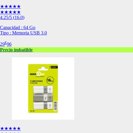
de nuestro sitio web
★★★★★
navegan por el sitio
★★★★★
4.25
/5
(
16.0
)
Información de las
Capacidad : 64 Go
Tipo : Memoria USB 3.0
Cookies de funcio
€
29
96
Estas cookies permit
Precio imbatible
por terceras partes 
no funcionarán corr
Información de las
Cookies publicitar
Nuestros partners pu
crear un perfil de t
publicidad estará me
Información de las
★★★★★
Cookies de redes s