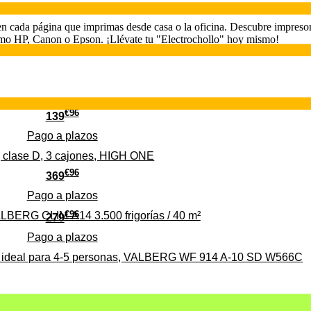
n cada página que imprimas desde casa o la oficina. Descubre impresora
como HP, Canon o Epson. ¡Llévate tu "Electrochollo" hoy mismo!
€
96
139
Pago a
plazos
 clase D, 3 cajones, HIGH ONE
€
96
369
Pago a
plazos
€
96
ALBERG CLIM-A14 3.500 frigorías / 40 m²
279
Pago a
plazos
0%, ideal para 4-5 personas, VALBERG WF 914 A-10 SD W566C