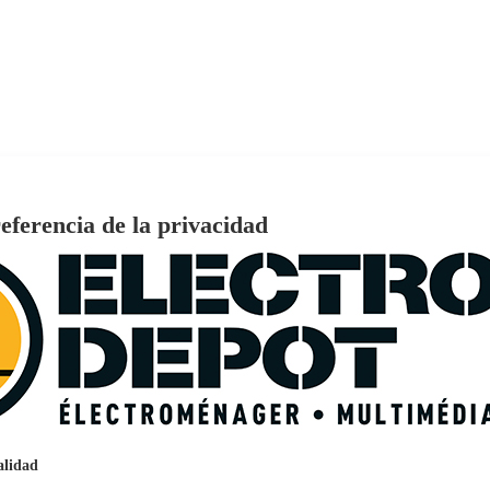
B 3.0
eferencia de la privacidad
€
96
159
Pago a
plazos
nción EcoTank EPSON ET-2861
alidad