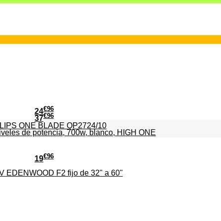
€
96
24
€
96
37
PHILIPS ONE BLADE QP2724/10
iveles de potencia, 700w, blanco, HIGH ONE
€
96
19
TV EDENWOOD F2 fijo de 32" a 60"