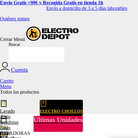
Envio Gratis +99€ y Recogida Gratis en tienda 1h
Envío a domicilio de 3 a 5 días laborables
Quiénes somos
Cerrar
Menú
Buscar
Cuenta
Carrito
Menu
Todos los productos
Lavado
ELECTRO CHOLLOS
Atrás
Últimas Unidades
lavadoras
Frío
Atrás
Atrás
LAVADORAS