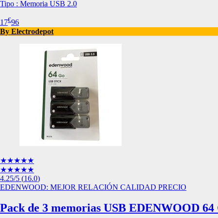
Tipo : Memoria USB 2.0
Esta información pue
que el sitio web fun
€
17
96
experiencia web pers
By Electrodepot
tipos de cookies. Ha
las cookies que se c
los servicios que p
Más información
Cookies estrictam
Estas cookies son ne
cookies estrictament
administrar tu carri
presentación del Sit
existencia de estas 
información de iden
★★★★★
Información de las
★★★★★
4.25
/5
(
16.0
)
EDENWOOD: MEJOR RELACIÓN CALIDAD PRECIO
Cookies analíticas
Pack de 3 memorias USB EDENWOOD 64 
Estas cookies nos pe