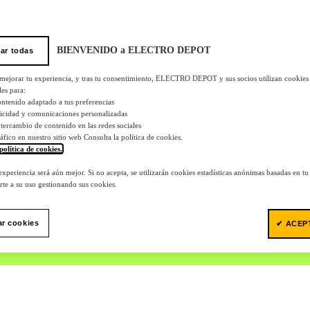
BIENVENIDO a ELECTRO DEPOT
ar todas
 mejorar tu experiencia, y tras tu consentimiento, ELECTRO DEPOT y sus socios utilizan cookies
les para:
ontenido adaptado a tus preferencias
licidad y comunicaciones personalizadas
 intercambio de contenido en las redes sociales
tráfico en nuestro sitio web Consulta la política de cookies.
política de cookies.
.
 experiencia será aún mejor. Si no acepta, se utilizarán cookies estadísticas anónimas basadas en t
te a su uso gestionando sus cookies.
ar cookies
✔ ACEP