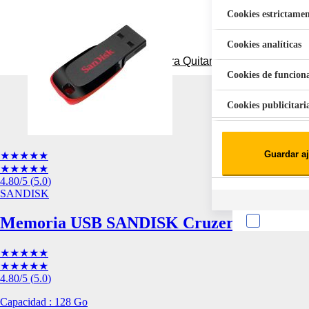
Cookies estrictamen
Cookies analíticas
Aspiradora Quitamanchas 450W VAL
Cookies de funcion
Cookies publicitari
Cookies de redes soc
Guardar aj
★★★★★
Cookies estadísticas
★★★★★
Lista de cooki
4.80
/5
(
5.0
)
SANDISK
Memoria USB SANDISK Cruzer de 128 GB 
★★★★★
★★★★★
4.80
/5
(
5.0
)
Sobre la confiden
Capacidad : 128 Go
Cuando visitas un s