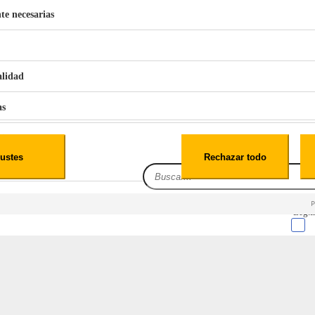
te necesarias
€
42
49
BERG 1,1L Limpia Sofás Alfombras Coche SP3
alidad
as
iales
ustes
Rechazar todo
es
Leg.I
reacondicionada
cialidad
itio web, los datos pueden almacenarse o recuperarse de tu navegador, generalmente