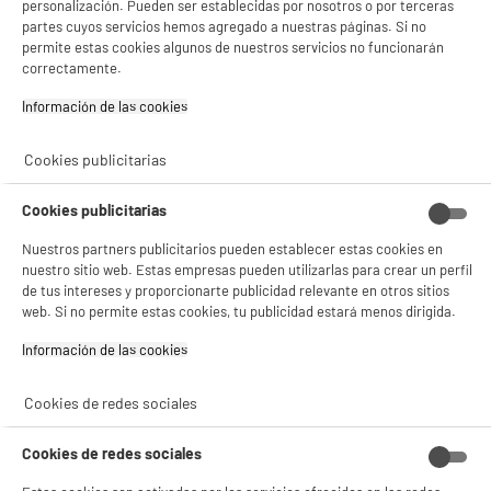
personalización. Pueden ser establecidas por nosotros o por terceras
Los mejores termos baratos
partes cuyos servicios hemos agregado a nuestras páginas. Si no
permite estas cookies algunos de nuestros servicios no funcionarán
correctamente.
La mejor selección de termos eléctricos baratos y que mejor se adaptan a tus
necesidades, está en Electro Depot. Aprovecha nuestros precios bajos todo el año
Información de las cookies‎
y hazte con un termo de la mejor marca gracias a la oferta de Electro Depot.¡Elige el
que más se adapte a tus necesidades y cómpralo en un solo clic!
Cookies publicitarias
NO SOLO TENEMOS LOS MEJORES PRECIOS
Cookies publicitarias
Nuestros partners publicitarios pueden establecer estas cookies en
GARANTÍAS
101.669 opiniones
PAGO SEGURO
nuestro sitio web. Estas empresas pueden utilizarlas para crear un perfil
autentificadas por
ELECTRO DEPOT
de tus intereses y proporcionarte publicidad relevante en otros sitios
web. Si no permite estas cookies, tu publicidad estará menos dirigida.
★★★★★
★★★★★
Información de las cookies‎
4,26
SERVICIO POST VENTA
ATENCIÓN AL CLIENTE
PREGUNTAS /
Cookies de redes sociales
RESPUESTAS
Cookies de redes sociales