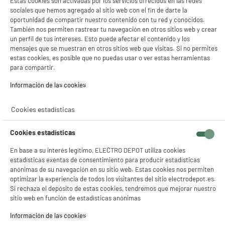
Estas cookies son activadas por los servicios ofrecidos en las redes
sociales que hemos agregado al sitio web con el fin de darte la
oportunidad de compartir nuestro contenido con tu red y conocidos.
También nos permiten rastrear tu navegación en otros sitios web y crear
5 TIENDAS A TU SERVICIO
un perfil de tus intereses. Esto puede afectar el contenido y los
mensajes que se muestran en otros sitios web que visitas. Si no permites
estas cookies, es posible que no puedas usar o ver estas herramientas
ELIGE TU TIENDA
para compartir.
Valencia -
Alicante
Información de las cookies‎
Cookies estadísticas
ENVÍO Y RECOGIDA
Cookies estadísticas
Recogida en 1h:
Gratuita
Envío a domicilio: 3 - 5 días laborables
En base a su interés legítimo, ELECTRO DEPOT utiliza cookies
estadísticas exentas de consentimiento para producir estadísticas
anónimas de su navegación en su sitio web. Estas cookies nos permiten
optimizar la experiencia de todos los visitantes del sitio electrodepot.es.
Si rechaza el depósito de estas cookies, tendremos que mejorar nuestro
sitio web en función de estadísticas anónimas
ESTAMOS EN CONTACTO
Información de las cookies‎
¡DESCARGA NUESTRA APP!