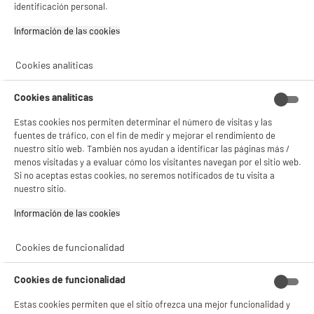
identificación personal.
Información de las cookies‎
Cookies analíticas
Cookies analíticas
Termo Eléctrico Vertical KAWAIR 80 Litros 1500
W Clase C
Estas cookies nos permiten determinar el número de visitas y las
Capacidad (L) : 80 L
fuentes de tráfico, con el fin de medir y mejorar el rendimiento de
Potencia (W) : 1500 W
nuestro sitio web. También nos ayudan a identificar las páginas más /
Adecuado para : 4
menos visitadas y a evaluar cómo los visitantes navegan por el sitio web.
Si no aceptas estas cookies, no seremos notificados de tu visita a
99
€
96
compare_product
nuestro sitio.
Pago a
plazos
Información de las cookies‎
Cookies de funcionalidad
Cookies de funcionalidad
Estas cookies permiten que el sitio ofrezca una mejor funcionalidad y