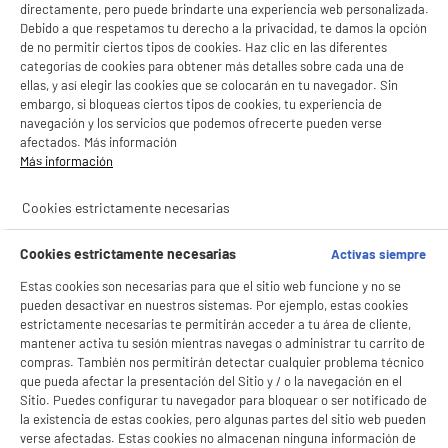
directamente, pero puede brindarte una experiencia web personalizada.
Capacidad (L) : 100 L
Con el fin de mejorar tu experiencia, y tras tu consentimiento, ELECTRO DEPOT
Debido a que respetamos tu derecho a la privacidad, te damos la opción
Potencia (W) : 1500 W
y sus socios utilizan cookies que procesan tus datos personales para:
de no permitir ciertos tipos de cookies. Haz clic en las diferentes
Adecuado para : 5
- compartir contenido adaptado a tus preferencias
categorías de cookies para obtener más detalles sobre cada una de
★★★★★
★★★★★
- ofrecer publicidad y comunicaciones personalizadas
119
€
96
ellas, y así elegir las cookies que se colocarán en tu navegador. Sin
3.5
/5
(
2
)
- facilitar el intercambio de contenido en las redes sociales
embargo, si bloqueas ciertos tipos de cookies, tu experiencia de
- analizar el tráfico en nuestro sitio web Consulta la política de cookies.
Pago a
plazos
navegación y los servicios que podemos ofrecerte pueden verse
Consulta la política de cookies.
.
compare_product
afectados. Más información
Más información
Si aceptas, la experiencia será aún mejor. Si no acepta, se utilizarán cookies
estadísticas anónimas basadas en tu navegación. Puedes oponerte a su uso
gestionando sus cookies.
Cookies estrictamente necesarias
¡Buena visita!
✔ ACEPTAR TODAS
Cookies estrictamente necesarias
Activas siempre
Estas cookies son necesarias para que el sitio web funcione y no se
Termo Eléctrico KAWAIR KW-TV50EROSPLUS 50L
Gestionar cookies
pueden desactivar en nuestros sistemas. Por ejemplo, estas cookies
1500W Instalación Vertical Clase C
estrictamente necesarias te permitirán acceder a tu área de cliente,
Capacidad (L) : 50 L
mantener activa tu sesión mientras navegas o administrar tu carrito de
Potencia (W) : 1500 W
compras. También nos permitirán detectar cualquier problema técnico
Adecuado para : 3
que pueda afectar la presentación del Sitio y / o la navegación en el
Sitio. Puedes configurar tu navegador para bloquear o ser notificado de
84
€
96
compare_product
la existencia de estas cookies, pero algunas partes del sitio web pueden
verse afectadas. Estas cookies no almacenan ninguna información de