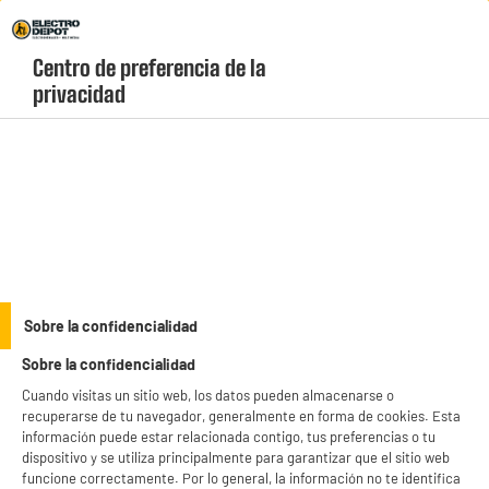
Envio Gratis +99€ y Recogida Gratis en tienda 1h
Centro de preferencia de la 
geolocation-header-icon-text
header-
Carrito
privacidad
Menú
login-
account
Termos eléctricos baratos
(3 produits)
productItem_availability_txt-
productItem__availability-
current-store
change-btn
LEGANÉS, MADRID
Sobre la confidencialidad
product_list_sticky_button_Filter
product_list_stic
Sobre la confidencialidad
Cuando visitas un sitio web, los datos pueden almacenarse o
recuperarse de tu navegador, generalmente en forma de cookies. Esta
información puede estar relacionada contigo, tus preferencias o tu
BIENVENIDO a ELECTRO
Rechazar todas
dispositivo y se utiliza principalmente para garantizar que el sitio web
Termo Eléctrico Vertical KAWAIR 100 Litros 1500
funcione correctamente. Por lo general, la información no te identifica
W Clase C
DEPOT