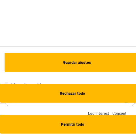
ESTAMOS EN CONTACTO
¡DESCARGA NUESTRA APP!
¡SUSCRÍBETE A NUESTRA NEWSLETTER!
OK
Guardar ajustes
¡SÍGUENOS EN REDES!
Lista de cookies
Rechazar todo
¿NECESITAS AYUDA?
ELECTRO DEPOT
Contáctanos
Preguntas y respuestas
INFORMACIÓN LEGAL
Leg.Interest
Consent
Medios de pago
Financiación x3 / x4 meses
Quiénes somos
89
Informaciones legales
€
96
Permitir todo
Envio y Recogida
Manifesto
Condiciones de venta
Click&Collect
¡Trabaja con nosotros!
Retirada de venta
Servicio Post Venta
ELECTRO DEPOT Opiniones