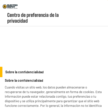
Envio Gratis +99€ y Recogida Gratis en tienda 1h
Centro de preferencia de la 
geolocation-header-icon-text
header-
Carrito
privacidad
Menú
login-
account
Silla gaming
Silla Gaming con luces LED AMSTRAD AMS-LED
Sobre la confidencialidad
Sobre la confidencialidad
Cuando visitas un sitio web, los datos pueden almacenarse o
recuperarse de tu navegador, generalmente en forma de cookies. Esta
información puede estar relacionada contigo, tus preferencias o tu
dispositivo y se utiliza principalmente para garantizar que el sitio web
funcione correctamente. Por lo general, la información no te identifica