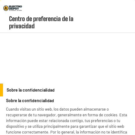
Envio Gratis +99€ y Recogida Gratis en tienda 1h
Centro de preferencia de la 
geolocation-header-icon-text
header-
Carrito
privacidad
Menú
login-
account
Ratones y teclados
BY ELECTRODEPOT
Sobre la confidencialidad
Ratón gaming con cable RGB EDENWOOD SF720 de
Sobre la confidencialidad
125 Hz
Cuando visitas un sitio web, los datos pueden almacenarse o
recuperarse de tu navegador, generalmente en forma de cookies. Esta
información puede estar relacionada contigo, tus preferencias o tu
dispositivo y se utiliza principalmente para garantizar que el sitio web
funcione correctamente. Por lo general, la información no te identifica