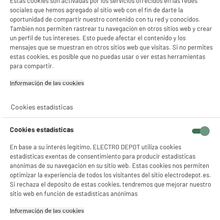
Estas cookies son activadas por los servicios ofrecidos en las redes
sociales que hemos agregado al sitio web con el fin de darte la
oportunidad de compartir nuestro contenido con tu red y conocidos.
También nos permiten rastrear tu navegación en otros sitios web y crear
un perfil de tus intereses. Esto puede afectar el contenido y los
mensajes que se muestran en otros sitios web que visitas. Si no permites
estas cookies, es posible que no puedas usar o ver estas herramientas
para compartir.
Información de las cookies‎
Comprados juntos habitualmente
Cookies estadísticas
BY ELECTRODEPOT
BY ELECTRODEPOT
Cookies estadísticas
En base a su interés legítimo, ELECTRO DEPOT utiliza cookies
estadísticas exentas de consentimiento para producir estadísticas
anónimas de su navegación en su sitio web. Estas cookies nos permiten
optimizar la experiencia de todos los visitantes del sitio electrodepot.es.
Si rechaza el depósito de estas cookies, tendremos que mejorar nuestro
sitio web en función de estadísticas anónimas
Ratón gaming con
Alfombrilla raton
Información de las cookies‎
cable RGB EDENWOOD
EDENWOOD con