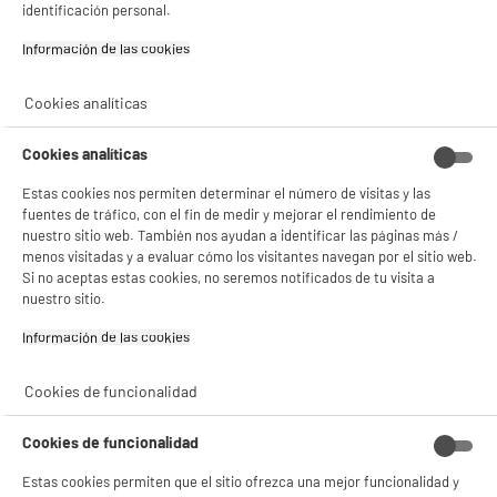
BIENVENIDO a ELECTRO
Rechazar todas
identificación personal.
DEPOT
Información de las cookies‎
Con el fin de mejorar tu experiencia, y tras tu consentimiento, ELECTRO DEPOT
y sus socios utilizan cookies que procesan tus datos personales para:
Cookies analíticas
- compartir contenido adaptado a tus preferencias
- ofrecer publicidad y comunicaciones personalizadas
- facilitar el intercambio de contenido en las redes sociales
Cookies analíticas
- analizar el tráfico en nuestro sitio web Consulta la política de cookies.
Consulta la política de cookies.
.
Estas cookies nos permiten determinar el número de visitas y las
fuentes de tráfico, con el fin de medir y mejorar el rendimiento de
Si aceptas, la experiencia será aún mejor. Si no acepta, se utilizarán cookies
nuestro sitio web. También nos ayudan a identificar las páginas más /
estadísticas anónimas basadas en tu navegación. Puedes oponerte a su uso
menos visitadas y a evaluar cómo los visitantes navegan por el sitio web.
gestionando sus cookies.
Si no aceptas estas cookies, no seremos notificados de tu visita a
¡Buena visita!
nuestro sitio.
✔ ACEPTAR TODAS
Información de las cookies‎
Gestionar cookies
Cookies de funcionalidad
Cookies de funcionalidad
Estas cookies permiten que el sitio ofrezca una mejor funcionalidad y