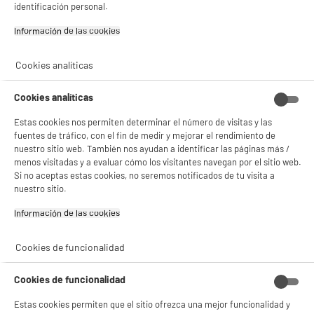
DEPOT
identificación personal.
Con el fin de mejorar tu experiencia, y tras tu consentimiento, ELECTRO DEPOT
Información de las cookies‎
y sus socios utilizan cookies que procesan tus datos personales para:
- compartir contenido adaptado a tus preferencias
- ofrecer publicidad y comunicaciones personalizadas
Cookies analíticas
- facilitar el intercambio de contenido en las redes sociales
- analizar el tráfico en nuestro sitio web Consulta la política de cookies.
Cookies analíticas
Consulta la política de cookies.
.
Estas cookies nos permiten determinar el número de visitas y las
Si aceptas, la experiencia será aún mejor. Si no acepta, se utilizarán cookies
estadísticas anónimas basadas en tu navegación. Puedes oponerte a su uso
fuentes de tráfico, con el fin de medir y mejorar el rendimiento de
gestionando sus cookies.
nuestro sitio web. También nos ayudan a identificar las páginas más /
¡Buena visita!
menos visitadas y a evaluar cómo los visitantes navegan por el sitio web.
Si no aceptas estas cookies, no seremos notificados de tu visita a
✔ ACEPTAR TODAS
nuestro sitio.
Información de las cookies‎
Gestionar cookies
Cookies de funcionalidad
Cookies de funcionalidad
Estas cookies permiten que el sitio ofrezca una mejor funcionalidad y