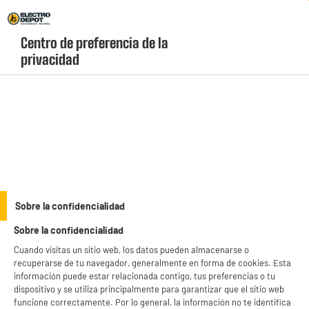
Envio Gratis +99€ y Recogida Gratis en tienda 1h
Centro de preferencia de la 
geolocation-header-icon-text
header-
Carrito
privacidad
Menú
login-
account
Gaming
PRECIO IMBATIBLE
Sobre la confidencialidad
DUO DE ALTAVOCES PARA PC USB 2.0 CON CABLE APM
Sobre la confidencialidad
Cuando visitas un sitio web, los datos pueden almacenarse o
recuperarse de tu navegador, generalmente en forma de cookies. Esta
información puede estar relacionada contigo, tus preferencias o tu
dispositivo y se utiliza principalmente para garantizar que el sitio web
funcione correctamente. Por lo general, la información no te identifica