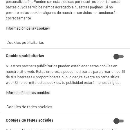
personalización. Pueden ser establecidas por nosotros o por terceras
partes cuyos servicios hemos agregado a nuestras páginas. Si no
permite estas cookies algunos de nuestros servicios no funcionarán
correctamente.
Cepillo Moldeador de Aire Caliente 1000W BE
YOU Iónico con Difusor AB01.2
Información de las cookies‎
Tipo de aparato : Cepillo aire caliente
Número de accesorios intercambiables : 5
Cookies publicitarias
Diámetro del cepillo :
★★★★★
★★★★★
14
€
96
4
/5
(
65
)
Cookies publicitarias
Nuestros partners publicitarios pueden establecer estas cookies en
compare_product
nuestro sitio web. Estas empresas pueden utilizarlas para crear un perfil
de tus intereses y proporcionarte publicidad relevante en otros sitios
web. Si no permite estas cookies, tu publicidad estará menos dirigida.
Información de las cookies‎
Cookies de redes sociales
Cepillo Moldeador de pelo REVLON 820W Iónico
Voluminizador One-Step RVDR5222E
Tipo de aparato : Cepillo aire caliente
Cookies de redes sociales
Número de accesorios intercambiables : 1