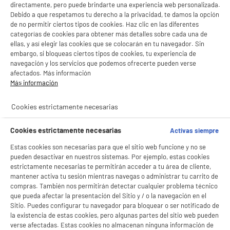
directamente, pero puede brindarte una experiencia web personalizada.
Debido a que respetamos tu derecho a la privacidad, te damos la opción
ELECTROCHOLLOS
de no permitir ciertos tipos de cookies. Haz clic en las diferentes
categorías de cookies para obtener más detalles sobre cada una de
JOCCA Moldeador Pelo 5 en 1 - 1000 W, 5
Cabezales Intercambiables, Estuche Premium
ellas, y así elegir las cookies que se colocarán en tu navegador. Sin
embargo, si bloqueas ciertos tipos de cookies, tu experiencia de
Tipo de aparato : Cepillo aire caliente
navegación y los servicios que podemos ofrecerte pueden verse
Número de accesorios intercambiables : 5
afectados. Más información
Diámetro del cepillo :
Más información
29
€
96
★★★★★
★★★★★
Cookies estrictamente necesarias
3.6
/5
(
29
)
Cookies estrictamente necesarias
Activas siempre
compare_product
Estas cookies son necesarias para que el sitio web funcione y no se
pueden desactivar en nuestros sistemas. Por ejemplo, estas cookies
BIENVENIDO a ELECTRO
Rechazar todas
estrictamente necesarias te permitirán acceder a tu área de cliente,
DEPOT
mantener activa tu sesión mientras navegas o administrar tu carrito de
ELECTROCHOLLOS
compras. También nos permitirán detectar cualquier problema técnico
Cepillo Modelador de aire SOLAC 6 en 1 Iónico
Con el fin de mejorar tu experiencia, y tras tu consentimiento, ELECTRO DEPOT
que pueda afectar la presentación del Sitio y / o la navegación en el
Blast Style Pearl MD7406
y sus socios utilizan cookies que procesan tus datos personales para:
Sitio. Puedes configurar tu navegador para bloquear o ser notificado de
- compartir contenido adaptado a tus preferencias
Tipo : Cepillo moldeador
la existencia de estas cookies, pero algunas partes del sitio web pueden
- ofrecer publicidad y comunicaciones personalizadas
Revestimiento de las placas : Cerámicas
verse afectadas. Estas cookies no almacenan ninguna información de
- facilitar el intercambio de contenido en las redes sociales
Temperatura máxima (°C) :