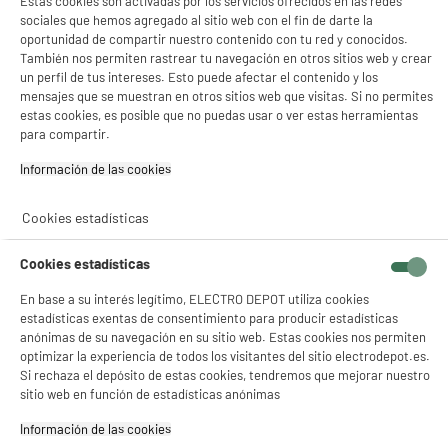
Estas cookies son activadas por los servicios ofrecidos en las redes
Diámetro del cepillo : 70 mm
★★★★★
★★★★★
sociales que hemos agregado al sitio web con el fin de darte la
34
€
96
oportunidad de compartir nuestro contenido con tu red y conocidos.
4.4
/5
(
107
)
También nos permiten rastrear tu navegación en otros sitios web y crear
un perfil de tus intereses. Esto puede afectar el contenido y los
compare_product
mensajes que se muestran en otros sitios web que visitas. Si no permites
estas cookies, es posible que no puedas usar o ver estas herramientas
para compartir.
Información de las cookies‎
Cookies estadísticas
Rizador Moldeador CALOR 16mm Revestimiento
Cerámico Rizos Punta Fría ROWENTA CF2119C0
Tipo de aparato : Tenacillas onduladoras
Cookies estadísticas
Número de accesorios intercambiables :
En base a su interés legítimo, ELECTRO DEPOT utiliza cookies
Diámetro del cepillo :
★★★★★
★★★★★
estadísticas exentas de consentimiento para producir estadísticas
14
€
96
anónimas de su navegación en su sitio web. Estas cookies nos permiten
4.5
/5
(
46
)
optimizar la experiencia de todos los visitantes del sitio electrodepot.es.
Si rechaza el depósito de estas cookies, tendremos que mejorar nuestro
compare_product
sitio web en función de estadísticas anónimas
Información de las cookies‎