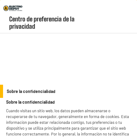
Envio Gratis +99€ y Recogida Gratis en tienda 1h
Centro de preferencia de la 
geolocation-header-icon-text
header-
Carrito
privacidad
Menú
login-
account
Rizadores y moldeadores de pelo
(11 produits)
Añade movimiento y brillo a tu melena con nuestras
tenacillas y moldeadores a
precios de saldo.
Elige pinzas ergonómicas con diferentes diámetros de cilindro
para adaptar el rizo a tu estilo por muy poco dinero. ¡Compra al mejor precio en
see_more_label
Sobre la confidencialidad
un clic!
Sobre la confidencialidad
productItem_availability_txt-
productItem__availability-
Cuando visitas un sitio web, los datos pueden almacenarse o
current-store
change-btn
recuperarse de tu navegador, generalmente en forma de cookies. Esta
LEGANÉS, MADRID
información puede estar relacionada contigo, tus preferencias o tu
dispositivo y se utiliza principalmente para garantizar que el sitio web
product_list_sticky_button_Filter
product_list_stic
funcione correctamente. Por lo general, la información no te identifica