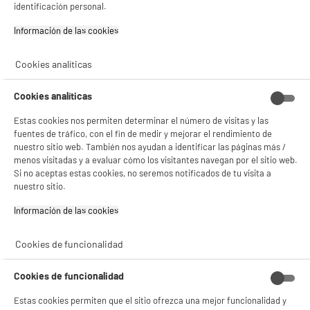
- analizar el tráfico en nuestro sitio web Consulta la política de cookies.
identificación personal.
39
Consulta la política de cookies.
.
€
95
Información de las cookies‎
Si aceptas, la experiencia será aún mejor. Si no acepta, se utilizarán cookies
compare_product
estadísticas anónimas basadas en tu navegación. Puedes oponerte a su uso
Cookies analíticas
gestionando sus cookies.
¡Buena visita!
Cookies analíticas
✔ ACEPTAR TODAS
Estas cookies nos permiten determinar el número de visitas y las
Gestionar cookies
fuentes de tráfico, con el fin de medir y mejorar el rendimiento de
nuestro sitio web. También nos ayudan a identificar las páginas más /
Cepillo Moldeador 1200W SILVER STYLE Iónico
menos visitadas y a evaluar cómo los visitantes navegan por el sitio web.
Aire Frío 4 en 1 MULTI STYLER
Si no aceptas estas cookies, no seremos notificados de tu visita a
Tipo de aparato : Cepillo aire caliente
nuestro sitio.
Número de accesorios intercambiables : 5
Diámetro del cepillo : 50 mm
Información de las cookies‎
★★★★★
★★★★★
34
€
98
4.7
/5
(
25
)
Cookies de funcionalidad
compare_product
Cookies de funcionalidad
Estas cookies permiten que el sitio ofrezca una mejor funcionalidad y