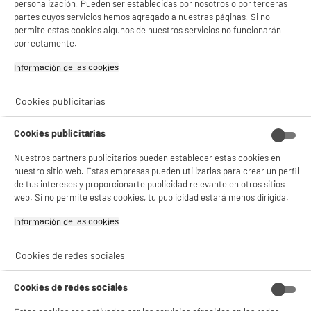
personalización. Pueden ser establecidas por nosotros o por terceras
partes cuyos servicios hemos agregado a nuestras páginas. Si no
permite estas cookies algunos de nuestros servicios no funcionarán
correctamente.
Información de las cookies‎
Cookies publicitarias
Comprados juntos habitualmente
Cookies publicitarias
Nuestros partners publicitarios pueden establecer estas cookies en
PRECIO IMBATIBLE
PRECIO IMBATIBLE
nuestro sitio web. Estas empresas pueden utilizarlas para crear un perfil
de tus intereses y proporcionarte publicidad relevante en otros sitios
web. Si no permite estas cookies, tu publicidad estará menos dirigida.
Información de las cookies‎
Cookies de redes sociales
Microondas
Tapa micro ondas diam
Cookies de redes sociales
monofunción 20L, 5
26.4cm
niveles de potencia,