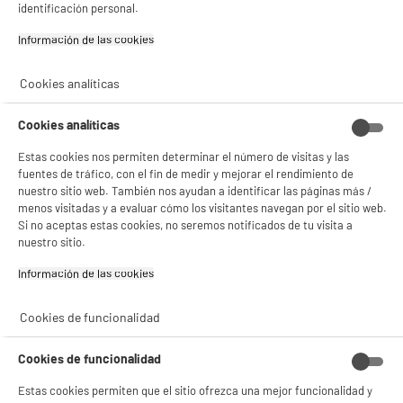
identificación personal.
Información de las cookies‎
BIENVENIDO a ELECTRO
Rechazar todas
DEPOT
Cookies analíticas
Con el fin de mejorar tu experiencia, y tras tu consentimiento, ELECTRO DEPOT
y sus socios utilizan cookies que procesan tus datos personales para:
Cookies analíticas
- compartir contenido adaptado a tus preferencias
- ofrecer publicidad y comunicaciones personalizadas
Estas cookies nos permiten determinar el número de visitas y las
- facilitar el intercambio de contenido en las redes sociales
fuentes de tráfico, con el fin de medir y mejorar el rendimiento de
- analizar el tráfico en nuestro sitio web Consulta la política de cookies.
nuestro sitio web. También nos ayudan a identificar las páginas más /
Consulta la política de cookies.
.
menos visitadas y a evaluar cómo los visitantes navegan por el sitio web.
Si no aceptas estas cookies, no seremos notificados de tu visita a
Si aceptas, la experiencia será aún mejor. Si no acepta, se utilizarán cookies
nuestro sitio.
estadísticas anónimas basadas en tu navegación. Puedes oponerte a su uso
product_anchor_characteristics
gestionando sus cookies.
¡Buena visita!
Información de las cookies‎
37
€
96
✔ ACEPTAR TODAS
Cookies de funcionalidad
0
€
10
Cuyo
Gestionar cookies
1
€
02
Cuyo
Cookies de funcionalidad
Descarga el ficha de producto
Estas cookies permiten que el sitio ofrezca una mejor funcionalidad y