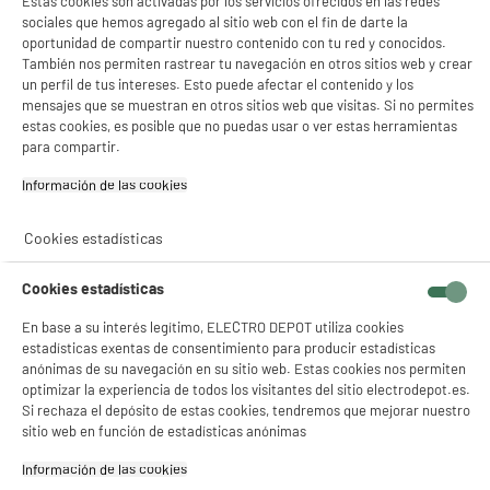
37
1
€96
€40
Estas cookies son activadas por los servicios ofrecidos en las redes
700w, blanco, HIGH
ONE
sociales que hemos agregado al sitio web con el fin de darte la
oportunidad de compartir nuestro contenido con tu red y conocidos.
Total Price :
39.36€
También nos permiten rastrear tu navegación en otros sitios web y crear
un perfil de tus intereses. Esto puede afectar el contenido y los
mensajes que se muestran en otros sitios web que visitas. Si no permites
estas cookies, es posible que no puedas usar o ver estas herramientas
para compartir.
Recogemos tu antiguo dispositivo
Información de las cookies‎
Recogemos
gratuitamente
tu antiguo
electrodoméstico.
Más información
Cookies estadísticas
Garantía incluida :
3 años
Cookies estadísticas
Hasta
agosto 2029
Cambio por uno nuevo o por un cupón canjeable
En base a su interés legítimo, ELECTRO DEPOT utiliza cookies
estadísticas exentas de consentimiento para producir estadísticas
anónimas de su navegación en su sitio web. Estas cookies nos permiten
optimizar la experiencia de todos los visitantes del sitio electrodepot.es.
Características
Si rechaza el depósito de estas cookies, tendremos que mejorar nuestro
sitio web en función de estadísticas anónimas
Marca
HIGH ONE
Información de las cookies‎
Tipo
Monofunción