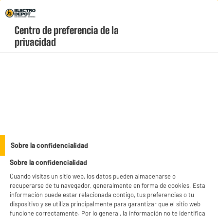
Envio Gratis +99€ y Recogida Gratis en tienda 1h
Centro de preferencia de la 
geolocation-header-icon-text
header-
Carrito
privacidad
Menú
login-
account
Microondas sin grill
PRECIO IMBATIBLE
Sobre la confidencialidad
Microondas monofunción 20L, 5 niveles de
Sobre la confidencialidad
potencia, 700w, blanco, HIGH ONE
Cuando visitas un sitio web, los datos pueden almacenarse o
recuperarse de tu navegador, generalmente en forma de cookies. Esta
información puede estar relacionada contigo, tus preferencias o tu
dispositivo y se utiliza principalmente para garantizar que el sitio web
funcione correctamente. Por lo general, la información no te identifica