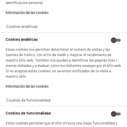
identificación personal.
sofás
Con el fin de mejorar tu experiencia, y tras tu consentimiento, ELECTRO DEPOT
Funciones : Limpiador quitamanchas
y sus socios utilizan cookies que procesan tus datos personales para:
Información de las cookies‎
- compartir contenido adaptado a tus preferencias
34
€
96
★★★★★
★★★★★
- ofrecer publicidad y comunicaciones personalizadas
4.3
/5
(
100
)
- facilitar el intercambio de contenido en las redes sociales
Cookies analíticas
- analizar el tráfico en nuestro sitio web Consulta la política de cookies.
Consulta la política de cookies.
.
compare_product
Cookies analíticas
Si aceptas, la experiencia será aún mejor. Si no acepta, se utilizarán cookies
Estas cookies nos permiten determinar el número de visitas y las
estadísticas anónimas basadas en tu navegación. Puedes oponerte a su uso
gestionando sus cookies.
fuentes de tráfico, con el fin de medir y mejorar el rendimiento de
¡Buena visita!
nuestro sitio web. También nos ayudan a identificar las páginas más /
BY ELECTRODEPOT
menos visitadas y a evaluar cómo los visitantes navegan por el sitio web.
✔ ACEPTAR TODAS
Aspiradora Quitamanchas Vapor 4en1 1650W
Si no aceptas estas cookies, no seremos notificados de tu visita a
VALBERG 1,25L Limpia Sofás Alfombras Coche
nuestro sitio.
SP7 STEAM
Gestionar cookies
Información de las cookies‎
Tipo de producto : Quitamanchas a vapor
Utilización : Alfombras, moquetas, coches,
sofás
Cookies de funcionalidad
Funciones : NC
★★★★★
★★★★★
99
€
43
Cookies de funcionalidad
3.8
/5
(
61
)
Pago a
plazos
Estas cookies permiten que el sitio ofrezca una mejor funcionalidad y
compare_product