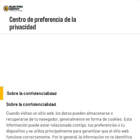
Envio Gratis +99€ y Recogida Gratis en tienda 1h
Centro de preferencia de la 
geolocation-header-icon-text
header-
Carrito
privacidad
Menú
login-
account
Limpiadores baratos
(10 produits)
Alarga la vida útil de tus electrodomésticos con nuestros
accesorios para
aspiradoras
y limpieza, garantizando siempre la máxima eficacia. Disfruta de una
succión como el primer día renovando fácilmente los filtros antialérgicos y los
see_more_label
Sobre la confidencialidad
rodillos de tu equipo para un hogar impecable. Compra online con total garantía
oficial, descubre nuestros precios bajos permanentes y recibe tu pedido de
Sobre la confidencialidad
forma rápida en tu domicilio.
productItem_availability_txt-
productItem__availability-
Cuando visitas un sitio web, los datos pueden almacenarse o
current-store
change-btn
recuperarse de tu navegador, generalmente en forma de cookies. Esta
LEGANÉS, MADRID
información puede estar relacionada contigo, tus preferencias o tu
dispositivo y se utiliza principalmente para garantizar que el sitio web
product_list_sticky_button_Filter
product_list_stic
funcione correctamente. Por lo general, la información no te identifica