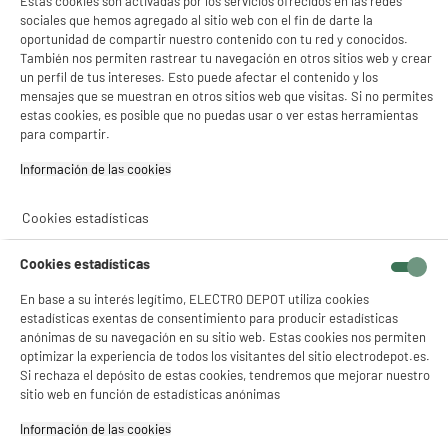
Estas cookies son activadas por los servicios ofrecidos en las redes
sociales que hemos agregado al sitio web con el fin de darte la
PRECIO IMBATIBLE
oportunidad de compartir nuestro contenido con tu red y conocidos.
También nos permiten rastrear tu navegación en otros sitios web y crear
Fregona de Vapor 1200W VALBERG
Desinfectante Suelos Gris Mopa ST3
un perfil de tus intereses. Esto puede afectar el contenido y los
mensajes que se muestran en otros sitios web que visitas. Si no permites
Tipo : Escoba vapor
estas cookies, es posible que no puedas usar o ver estas herramientas
Utilización : Suelos duros
para compartir.
Autonomia : 0 m
19
€
92
Información de las cookies‎
★★★★★
★★★★★
4.6
/5
(
138
)
Cookies estadísticas
compare_product
Cookies estadísticas
En base a su interés legítimo, ELECTRO DEPOT utiliza cookies
estadísticas exentas de consentimiento para producir estadísticas
anónimas de su navegación en su sitio web. Estas cookies nos permiten
optimizar la experiencia de todos los visitantes del sitio electrodepot.es.
BISSELL SPOTCLEAN PRO 1558N 750W Depósito
Si rechaza el depósito de estas cookies, tendremos que mejorar nuestro
2,9L Negro Rojo Limpia Tapicerías
sitio web en función de estadísticas anónimas
Quitamanchas Difícil
Tipo de producto : Limpiador Quitamanchas
Información de las cookies‎
Utilización : Alfombras, moquetas, coches,