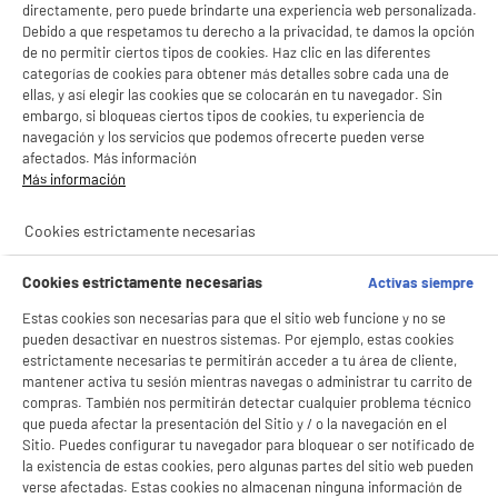
directamente, pero puede brindarte una experiencia web personalizada.
Debido a que respetamos tu derecho a la privacidad, te damos la opción
BY ELECTRODEPOT
de no permitir ciertos tipos de cookies. Haz clic en las diferentes
categorías de cookies para obtener más detalles sobre cada una de
Aspiradora Quitamanchas 450W VALBERG 1,1L
Limpia Sofás Alfombras Coche SP3
ellas, y así elegir las cookies que se colocarán en tu navegador. Sin
embargo, si bloqueas ciertos tipos de cookies, tu experiencia de
Tipo de producto : Limpiador Quitamanchas
navegación y los servicios que podemos ofrecerte pueden verse
Utilización : Alfombras, moquetas, coches,
afectados. Más información
sofás
Más información
Funciones : Limpiador quitamanchas
49
€
42
★★★★★
★★★★★
Cookies estrictamente necesarias
4.4
/5
(
1914
)
Cookies estrictamente necesarias
Activas siempre
compare_product
Estas cookies son necesarias para que el sitio web funcione y no se
pueden desactivar en nuestros sistemas. Por ejemplo, estas cookies
estrictamente necesarias te permitirán acceder a tu área de cliente,
mantener activa tu sesión mientras navegas o administrar tu carrito de
PRECIO IMBATIBLE
compras. También nos permitirán detectar cualquier problema técnico
que pueda afectar la presentación del Sitio y / o la navegación en el
Aspiradora Quitamanchas 450W HIGH ONE
Limpia Tapicerías Depósito 1L Sofás Coche
Sitio. Puedes configurar tu navegador para bloquear o ser notificado de
BIENVENIDO a ELECTRO
Rechazar todas
la existencia de estas cookies, pero algunas partes del sitio web pueden
Tipo de producto : Limpiador quitamanchas
verse afectadas. Estas cookies no almacenan ninguna información de
DEPOT
Utilización : Alfombras, moquetas, coches,