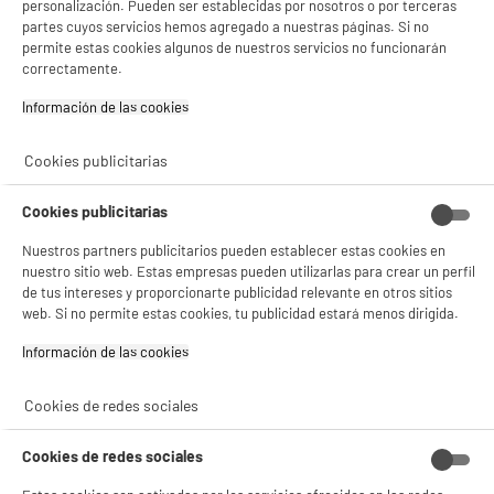
personalización. Pueden ser establecidas por nosotros o por terceras
partes cuyos servicios hemos agregado a nuestras páginas. Si no
permite estas cookies algunos de nuestros servicios no funcionarán
correctamente.
Información de las cookies‎
Cookies publicitarias
Fregona eléctrica con Autonomía 30min
VALBERG 150W Autolimpieza 0,6L Blanco FL3.2
Cookies publicitarias
Utilización : Suelos duros
Autonomía : 30 m
Nuestros partners publicitarios pueden establecer estas cookies en
Potencia de succión : 6000 Pa
nuestro sitio web. Estas empresas pueden utilizarlas para crear un perfil
★★★★★
★★★★★
de tus intereses y proporcionarte publicidad relevante en otros sitios
3.9
/5
(
215
)
web. Si no permite estas cookies, tu publicidad estará menos dirigida.
€
89
96
compare_product
49
€
61
Información de las cookies‎
Cookies de redes sociales
Cookies de redes sociales