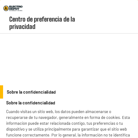
Envio Gratis +99€ y Recogida Gratis en tienda 1h
Centro de preferencia de la 
geolocation-header-icon-text
header-
Carrito
privacidad
Menú
login-
account
MOVILIDAD URBANA
(40 produits)
Muévete por la ciudad de forma rápida y sostenible con nuestra
selección de vehículos de
movilidad urbana baratos
en Electro
Depot. Encuentra patinetes eléctricos de gran autonomía,
see_more_label
bicicletas eléctricas urbanas y accesorios de seguridad de marcas
Sobre la confidencialidad
líderes al precio más bajo del mercado. ¡Aprovecha nuestros
Sobre la confidencialidad
precios y revoluciona tus trayectos diarios hoy mismo!
productItem_availability_txt-
productItem__availability-
Cuando visitas un sitio web, los datos pueden almacenarse o
current-store
change-btn
recuperarse de tu navegador, generalmente en forma de cookies. Esta
LEGANÉS, MADRID
información puede estar relacionada contigo, tus preferencias o tu
dispositivo y se utiliza principalmente para garantizar que el sitio web
product_list_sticky_button_Filter
product_list_stic
funcione correctamente. Por lo general, la información no te identifica