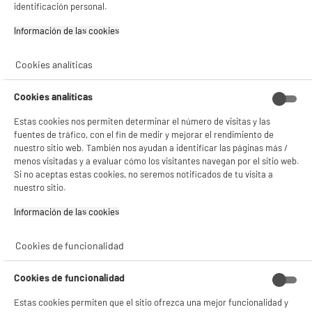
identificación personal.
Ventajas producto : Disco De Freno
Delantero,Neumáticos
Información de las cookies‎
★★★★★
★★★★★
Autorreparables,Potencia Máxima Del Motor
800W
4
/5
(
59
)
339
Cookies analíticas
€
96
compare_product
Pago a
plazos
Cookies analíticas
Estas cookies nos permiten determinar el número de visitas y las
fuentes de tráfico, con el fin de medir y mejorar el rendimiento de
nuestro sitio web. También nos ayudan a identificar las páginas más /
menos visitadas y a evaluar cómo los visitantes navegan por el sitio web.
Si no aceptas estas cookies, no seremos notificados de tu visita a
nuestro sitio.
ELECTROCHOLLOS
Patinete NINEBOT by Segway C2 Lite
Información de las cookies‎
Màxima velocidad : 16 km/h
Autonomía : 9 km
Cookies de funcionalidad
Ventajas producto : 3
Velocidades,Ligera,Bandeja De Luz
Cookies de funcionalidad
129
€
94
★★★★★
★★★★★
Estas cookies permiten que el sitio ofrezca una mejor funcionalidad y
Pago a
plazos