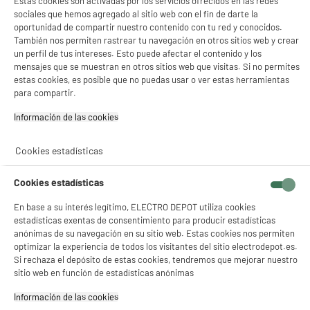
Estas cookies son activadas por los servicios ofrecidos en las redes
Draisiana Batería 36V Ruedas 12" Negro
sociales que hemos agregado al sitio web con el fin de darte la
Màxima velocidad : 25 km/h
oportunidad de compartir nuestro contenido con tu red y conocidos.
Autonomía : 18 km
También nos permiten rastrear tu navegación en otros sitios web y crear
Ventajas producto : 2 Frenos De Disco,Ipx5
un perfil de tus intereses. Esto puede afectar el contenido y los
269
mensajes que se muestran en otros sitios web que visitas. Si no permites
€
94
estas cookies, es posible que no puedas usar o ver estas herramientas
★★★★★
★★★★★
Pago a
plazos
para compartir.
4
/5
(
154
)
Información de las cookies‎
compare_product
Cookies estadísticas
Cookies estadísticas
En base a su interés legítimo, ELECTRO DEPOT utiliza cookies
Cargador universal TNB Umcharge1 para
estadísticas exentas de consentimiento para producir estadísticas
patinetes eléctricos
anónimas de su navegación en su sitio web. Estas cookies nos permiten
Tipo : Categoría de carga
optimizar la experiencia de todos los visitantes del sitio electrodepot.es.
Si rechaza el depósito de estas cookies, tendremos que mejorar nuestro
22
€
94
sitio web en función de estadísticas anónimas
★★★★★
★★★★★
4.3
/5
(
71
)
Información de las cookies‎