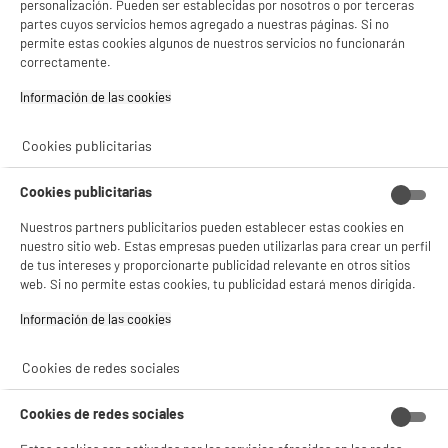
personalización. Pueden ser establecidas por nosotros o por terceras
4.1
/5
(
47
)
partes cuyos servicios hemos agregado a nuestras páginas. Si no
permite estas cookies algunos de nuestros servicios no funcionarán
compare_product
correctamente.
BIENVENIDO a ELECTRO
Rechazar todas
Información de las cookies‎
DEPOT
Con el fin de mejorar tu experiencia, y tras tu consentimiento, ELECTRO DEPOT
Cookies publicitarias
y sus socios utilizan cookies que procesan tus datos personales para:
- compartir contenido adaptado a tus preferencias
Casco TNB Talla L
- ofrecer publicidad y comunicaciones personalizadas
Cookies publicitarias
- facilitar el intercambio de contenido en las redes sociales
Tipo : Categoría de cascos
- analizar el tráfico en nuestro sitio web Consulta la política de cookies.
14
€
96
Nuestros partners publicitarios pueden establecer estas cookies en
Consulta la política de cookies.
.
nuestro sitio web. Estas empresas pueden utilizarlas para crear un perfil
Si aceptas, la experiencia será aún mejor. Si no acepta, se utilizarán cookies
de tus intereses y proporcionarte publicidad relevante en otros sitios
★★★★★
★★★★★
estadísticas anónimas basadas en tu navegación. Puedes oponerte a su uso
web. Si no permite estas cookies, tu publicidad estará menos dirigida.
4.3
/5
(
12
)
gestionando sus cookies.
¡Buena visita!
Información de las cookies‎
compare_product
✔ ACEPTAR TODAS
Cookies de redes sociales
Gestionar cookies
Cookies de redes sociales
PRECIO IMBATIBLE
Bicicleta Eléctrica URBANGLIDE Bike 120 pro