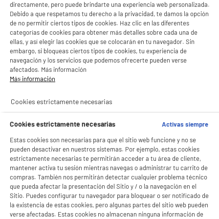
directamente, pero puede brindarte una experiencia web personalizada.
Debido a que respetamos tu derecho a la privacidad, te damos la opción
de no permitir ciertos tipos de cookies. Haz clic en las diferentes
categorías de cookies para obtener más detalles sobre cada una de
Patinete eléctrico NINEBOT by Segway E2 Pro
(10" / Auton.35 Km / 350W)
ellas, y así elegir las cookies que se colocarán en tu navegador. Sin
embargo, si bloqueas ciertos tipos de cookies, tu experiencia de
Màxima velocidad : 25 km/h
navegación y los servicios que podemos ofrecerte pueden verse
Autonomía : 35 km
afectados. Más información
Ventajas producto : Compatible Con Buscar
Más información
★★★★★
★★★★★
Mi De Apple,Intermitentes,Sin Cámara
4.5
/5
(
103
)
269
€
96
Cookies estrictamente necesarias
Pago a
plazos
compare_product
Cookies estrictamente necesarias
Activas siempre
Estas cookies son necesarias para que el sitio web funcione y no se
pueden desactivar en nuestros sistemas. Por ejemplo, estas cookies
estrictamente necesarias te permitirán acceder a tu área de cliente,
mantener activa tu sesión mientras navegas o administrar tu carrito de
compras. También nos permitirán detectar cualquier problema técnico
que pueda afectar la presentación del Sitio y / o la navegación en el
Sitio. Puedes configurar tu navegador para bloquear o ser notificado de
Patinete eléctrico NINEBOT by Segway F2E II
la existencia de estas cookies, pero algunas partes del sitio web pueden
Màxima velocidad : 25 km/h
verse afectadas. Estas cookies no almacenan ninguna información de
Autonomía : 55 km