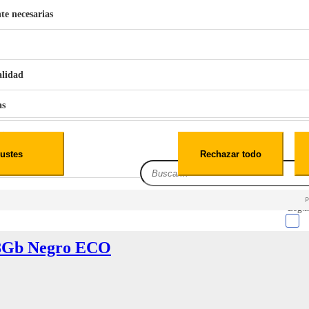
te necesarias
€
42
49
BERG 1,1L Limpia Sofás Alfombras Coche SP3
alidad
as
iales
ustes
Rechazar todo
es
Leg.I
8Gb Negro ECO
cialidad
itio web, los datos pueden almacenarse o recuperarse de tu navegador, generalmente