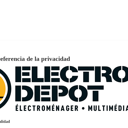
nado Grado ECO
eferencia de la privacidad
€
96
159
Pago a
plazos
nción EcoTank EPSON ET-2861
alidad