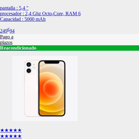
Esta información pue
pantalla : 5,4 "
que el sitio web fun
procesador : 2,4 Ghz Octo-Core, RAM 6
experiencia web pers
Capacidad : 5000 mAh
tipos de cookies. Ha
las cookies que se c
€
249
94
los servicios que p
Pago a
Más información
plazos
Reacondicionado
Cookies estrictam
Estas cookies son ne
cookies estrictament
administrar tu carri
presentación del Sit
existencia de estas 
información de iden
Información de las
Cookies analíticas
★★★★★
Estas cookies nos pe
★★★★★