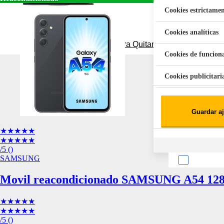
Cookies estrictamen
Cookies analíticas
Aspiradora Quitamanchas 450W VAL
Cookies de funcion
Cookies publicitari
Cookies de redes soc
Guardar aj
Cookies estadísticas
Lista de cooki
★★★★★
★★★★★
/5
(
)
SAMSUNG
Movil reacondicionado SAMSUNG A54 12
★★★★★
Sobre la confiden
★★★★★
Cuando visitas un s
/5
(
)