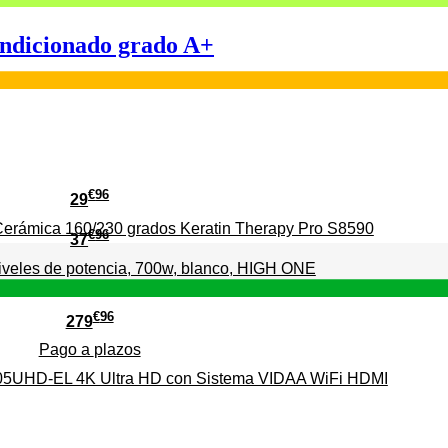
dicionado grado A+
€
96
29
erámica 160/230 grados Keratin Therapy Pro S8590
€
96
37
iveles de potencia, 700w, blanco, HIGH ONE
€
96
279
Pago a
plazos
HD-EL 4K Ultra HD con Sistema VIDAA WiFi HDMI