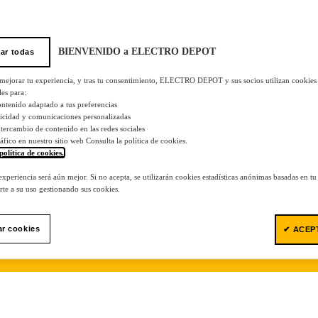
BIENVENIDO a ELECTRO DEPOT
ar todas
 mejorar tu experiencia, y tras tu consentimiento, ELECTRO DEPOT y sus socios utilizan cookies
les para:
ontenido adaptado a tus preferencias
licidad y comunicaciones personalizadas
 intercambio de contenido en las redes sociales
tráfico en nuestro sitio web Consulta la política de cookies.
política de cookies.
.
 experiencia será aún mejor. Si no acepta, se utilizarán cookies estadísticas anónimas basadas en t
te a su uso gestionando sus cookies.
ar cookies
✔ ACEP