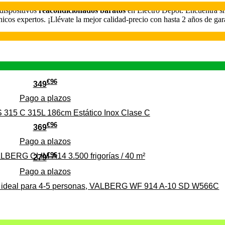
dispositivos
reacondicionados baratos
en Electro Depot. Encuentra s
nicos expertos. ¡Llévate la mejor calidad-precio con hasta 2 años de gar
€
96
349
Pago a
plazos
 315 C 315L 186cm Estático Inox Clase C
€
96
369
Pago a
plazos
€
96
ALBERG CLIM-A14 3.500 frigorías / 40 m²
279
Pago a
plazos
0%, ideal para 4-5 personas, VALBERG WF 914 A-10 SD W566C