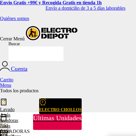
Envio Gratis +99€ y Recogida Gratis en tienda 1h
Envío a domicilio de 3 a 5 días laborables
Quiénes somos
Cerrar
Menú
Buscar
Cuenta
Carrito
Menu
Todos los productos
Lavado
ELECTRO CHOLLOS
Atrás
Últimas Unidades
lavadoras
Frío
Atrás
Atrás
LAVADORAS